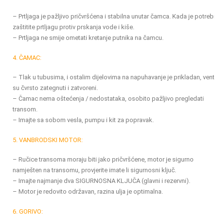
– Prtljaga je pažljivo pričvršćena i stabilna unutar čamca. Kada je potrebn
zaštitite prtljagu protiv prskanja vode i kiše.
– Prtljaga ne smije ometati kretanje putnika na čamcu.
4. ČAMAC:
– Tlak u tubusima, i ostalim dijelovima na napuhavanje je prikladan, ventil
su čvrsto zategnuti i zatvoreni.
– Čamac nema oštećenja / nedostataka, osobito pažljivo pregledati
transom.
– Imajte sa sobom vesla, pumpu i kit za popravak.
5. VANBRODSKI MOTOR:
– Ručice transoma moraju biti jako pričvršćene, motor je sigurno
namješten na transomu, provjerite imate li sigurnosni ključ.
– Imajte najmanje dva SIGURNOSNA KLJUČA (glavni i rezervni).
– Motor je redovito održavan, razina ulja je optimalna.
6. GORIVO: