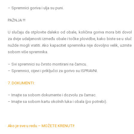
– Spremnici goriva i ulja su puni.
PAŽNJA !!!
U slučaju da otplovite daleko od obale, količina goriva mora biti dovolj
za dvije udaljenosti između obale i točke plovidbe, kako biste se u sluča
nužde mogli vratiti. Ako kapacitet spremnika nije dovoljno velik, uzmite 
sobom više spremnika.
– Svi spremnici su čvrsto montirani na čamcu.
– Spremnici, cijevi i priključci za gorivo su ISPRAVNI.
7. DOKUMENTI:
– Imajte sa sobom dokumente i dozvolu za čamac.
– Imajte sa sobom kartu okolnih luka i obala (po potrebi).
Ako je sve u redu – MOŽETE KRENUTI!