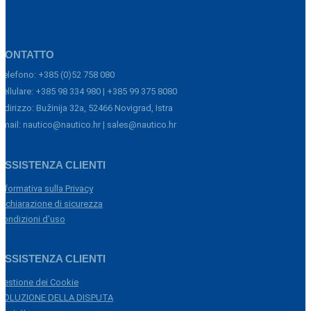
CONTATTO
Telefono: +385 (0)52 758 080
Cellulare: +385 98 334 980 | +385 99 375 8080
Indirizzo: Bužinija 32a, 52466 Novigrad, Istra
Email: nautico@nautico.hr | sales@nautico.hr
ASSISTENZA CLIENTI
Informativa sulla Privacy
Dichiarazione di sicurezza
Condizioni d'uso
ASSISTENZA CLIENTI
Gestione dei Cookie
SOLUZIONE DELLA DISPUTA