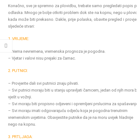
Konačno, sve je spremno za plovidbu, trebate samo pregledati popis pri
odlaska. Mnogo je bolje otkriti problem dok ste na kopnu, nego u plovidb
kada može biti prekasno. Dakle, prije polaska, obavite pregled i provjeri
sljedeće stvari:
1. VRIJEME:
– Nema nevremena, vremenska prognoza je pogodna.
– Vjetar i valovi nisu prejaki za čamac.
2. PUTNICI:
– Provjerite dali svi putrnici znaju plivati.
– Svi putnici moraju biti u stanju upravljati čamcem, jedan od njih mora bit
vješt u vožnji.
– Svi moraju biti propisno odjeveni i opremljeni prslucima za spašavanje.
– Svi moraju imati odgovarajuću odjeću koja je pogodna trenutnim
vremenskim uvjetima. Obavjestite putnike da je na moru uvijek hladnije
nego na kopnu.
3. PRTLJAGA: