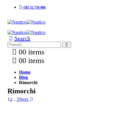
+385 52 758 080
Search
0
0 items
0
0 items
Home
Blog
Rimorchi
Rimorchi
1
2
…
5
Next