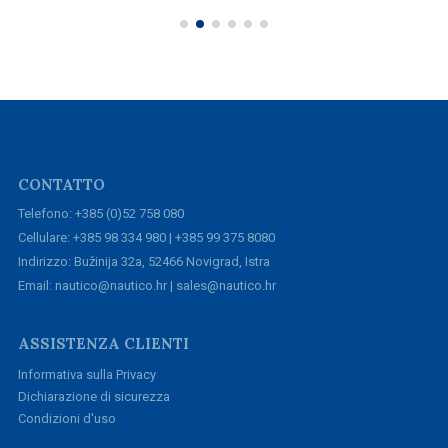
CONTATTO
Telefono: +385 (0)52 758 080
Cellulare: +385 98 334 980 | +385 99 375 8080
Indirizzo: Bužinija 32a, 52466 Novigrad, Istra
Email: nautico@nautico.hr | sales@nautico.hr
ASSISTENZA CLIENTI
Informativa sulla Privacy
Dichiarazione di sicurezza
Condizioni d'uso