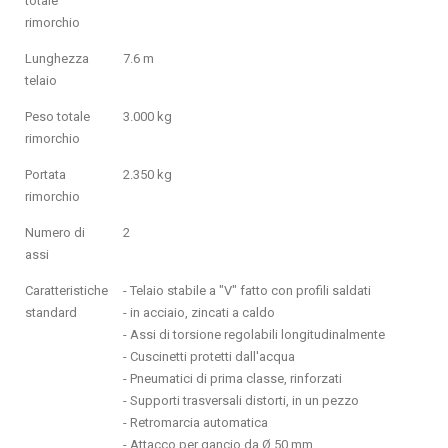
totale
rimorchio
Lunghezza
7.6 m
telaio
Peso totale
3.000 kg
rimorchio
Portata
2.350 kg
rimorchio
Numero di
2
assi
Caratteristiche
- Telaio stabile a "V" fatto con profili saldati
standard
- in acciaio, zincati a caldo
- Assi di torsione regolabili longitudinalmente
- Cuscinetti protetti dall'acqua
- Pneumatici di prima classe, rinforzati
- Supporti trasversali distorti, in un pezzo
- Retromarcia automatica
- Attacco per gancio da Ø 50 mm