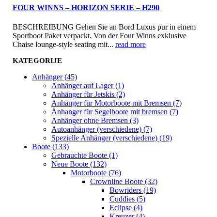
FOUR WINNS – HORIZON SERIE – H290
BESCHREIBUNG Gehen Sie an Bord Luxus pur in einem
Sportboot Paket verpackt. Von der Four Winns exklusive
Chaise lounge-style seating mit...
read more
KATEGORIJE
Anhänger (45)
Anhänger auf Lager (1)
Anhänger für Jetskis (2)
Anhänger für Motorboote mit Bremsen (7)
Änhanger für Segelboote mit bremsen (7)
Anhänger ohne Bremsen (3)
Autoanhänger (verschiedene) (7)
Spezielle Anhänger (verschiedene) (19)
Boote (133)
Gebrauchte Boote (1)
Neue Boote (132)
Motorboote (76)
Crownline Boote (32)
Bowriders (19)
Cuddies (5)
Eclipse (4)
Kreuzer (4)