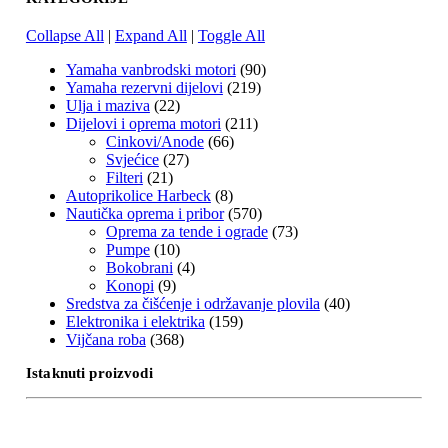
Collapse All
|
Expand All
|
Toggle All
Yamaha vanbrodski motori
(90)
Yamaha rezervni dijelovi
(219)
Ulja i maziva
(22)
Dijelovi i oprema motori
(211)
Cinkovi/Anode
(66)
Svjećice
(27)
Filteri
(21)
Autoprikolice Harbeck
(8)
Nautička oprema i pribor
(570)
Oprema za tende i ograde
(73)
Pumpe
(10)
Bokobrani
(4)
Konopi
(9)
Sredstva za čišćenje i održavanje plovila
(40)
Elektronika i elektrika
(159)
Vijčana roba
(368)
Istaknuti proizvodi