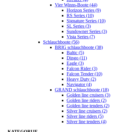
Vier Winns-Boote (44)
Horizon Series (9)
RS Series (10)
Signature Series (10)
SL Series (3)
Sundowner Series (3)
Vista Series (7)
Schlauchboote (56)
BRIG schlauchboote (38)
Baltic (5)
Dingo (11)
Eagle (3)
Falcon Rider (3)
Falcon Tender (10)
Heavy Duty (2)
Navigator (4)
GRAND schlauchboote (18)
Golden line cruisers (3)
Golden line riders (2)
Golden line tenders (2)
Silver line cruisers (2)
Silver line riders (5)
Silver line tenders (4)
KATEGORIJE