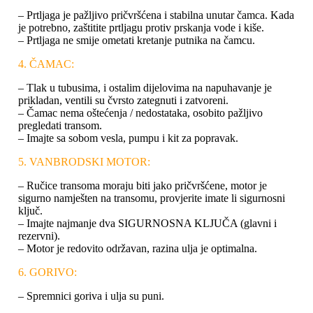
– Prtljaga je pažljivo pričvršćena i stabilna unutar čamca. Kada
je potrebno, zaštitite prtljagu protiv prskanja vode i kiše.
– Prtljaga ne smije ometati kretanje putnika na čamcu.
4. ČAMAC:
– Tlak u tubusima, i ostalim dijelovima na napuhavanje je
prikladan, ventili su čvrsto zategnuti i zatvoreni.
– Čamac nema oštećenja / nedostataka, osobito pažljivo
pregledati transom.
– Imajte sa sobom vesla, pumpu i kit za popravak.
5. VANBRODSKI MOTOR:
– Ručice transoma moraju biti jako pričvršćene, motor je
sigurno namješten na transomu, provjerite imate li sigurnosni
ključ.
– Imajte najmanje dva SIGURNOSNA KLJUČA (glavni i
rezervni).
– Motor je redovito održavan, razina ulja je optimalna.
6. GORIVO:
– Spremnici goriva i ulja su puni.