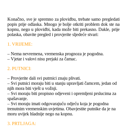
Konačno, sve je spremno za plovidbu, trebate samo pregledati
popis prije odlaska. Mnogo je bolje otkriti problem dok ste na
kopnu, nego u plovidbi, kada može biti prekasno. Dakle, prije
polaska, obavite pregled i provjerite sljedeće stvari:
1. VRIJEME:
– Nema nevremena, vremenska prognoza je pogodna.
– Vjetar i valovi nisu prejaki za čamac.
2. PUTNICI:
– Provjerite dali svi putrnici znaju plivati.
– Svi putnici moraju biti u stanju upravljati čamcem, jedan od
njih mora biti vješt u vožnji.
– Svi moraju biti propisno odjeveni i opremljeni prslucima za
spašavanje.
– Svi moraju imati odgovarajuću odjeću koja je pogodna
trenutnim vremenskim uvjetima. Obavjestite putnike da je na
moru uvijek hladnije nego na kopnu.
3. PRTLJAGA: