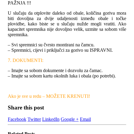
PAŽNJA !!!
U slučaju da otplovite daleko od obale, količina goriva mora
biti dovoljna za dvije udaljenosti između obale i točke
plovidbe, kako biste se u slučaju nužde mogli vratiti. Ako
kapacitet spremnika nije dovoljno velik, uzmite sa sobom više
spremnika.
– Svi spremnici su čvrsto montirani na čamcu.
– Spremnici, cijevi i priključci za gorivo su ISPRAVNI.
7. DOKUMENTI:
– Imajte sa sobom dokumente i dozvolu za čamac.
– Imajte sa sobom kartu okolnih luka i obala (po potrebi).
Ako je sve u redu – MOŽETE KRENUTI!
Share this post
Facebook
Twitter
LinkedIn
Google +
Email
Related
Posts