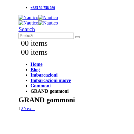
+385 52 758 080
Search
0
0 items
0
0 items
Home
Blog
Imbarcazioni
Imbarcazioni nuove
Gommoni
GRAND gommoni
GRAND gommoni
1
2
Next