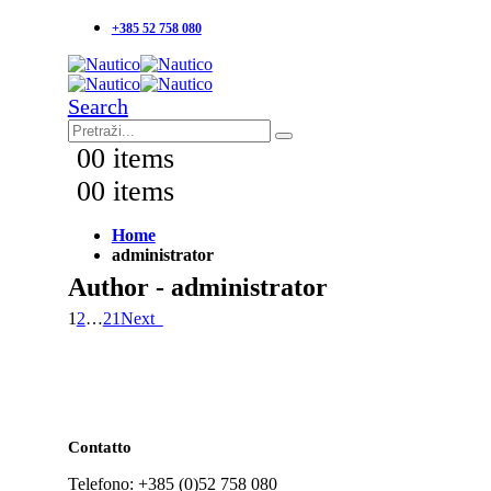
+385 52 758 080
Search
0
0 items
0
0 items
Home
administrator
Author - administrator
1
2
…
21
Next
Contatto
Telefono: +385 (0)52 758 080