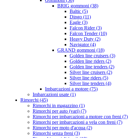
Gommoni (56)
BRIG gommoni (38)
Baltic (5)
Dingo (11)
Eagle (3)
Falcon Rider (3)
Falcon Tender (10)
Heavy Duty (2)
Navigator (4)
GRAND gommoni (18)
Golden line cruisers (3)
Golden line riders (2)
Golden line tenders (2)
Silver line cruisers (2)
Silver line riders (5)
Silver line tenders (4)
Imbarcazioni a motore (75)
Imbarcazioni usate (1)
Rimorchi (45)
Rimorchi in magazzino (1)
Rimorchi per auto (vari) (7)
Rimorchi per imbarcazioni a motore con freni (7)
Rimorchi per imbarcazioni a vela con freni (7)
Rimorchi per moto d'acqua (2)
Rimorchi senza freni (3)