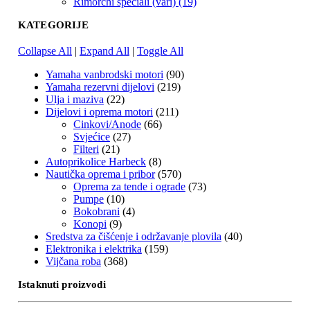
Rimorchi speciali (vari) (19)
KATEGORIJE
Collapse All
|
Expand All
|
Toggle All
Yamaha vanbrodski motori
(90)
Yamaha rezervni dijelovi
(219)
Ulja i maziva
(22)
Dijelovi i oprema motori
(211)
Cinkovi/Anode
(66)
Svjećice
(27)
Filteri
(21)
Autoprikolice Harbeck
(8)
Nautička oprema i pribor
(570)
Oprema za tende i ograde
(73)
Pumpe
(10)
Bokobrani
(4)
Konopi
(9)
Sredstva za čišćenje i održavanje plovila
(40)
Elektronika i elektrika
(159)
Vijčana roba
(368)
Istaknuti proizvodi