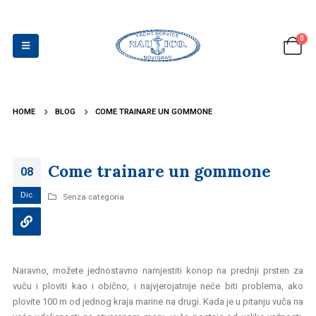
0
HOME
BLOG
COME TRAINARE UN GOMMONE
Come trainare un gommone
08
Dic
Senza categoria
Naravno, možete jednostavno namjestiti konop na prednji prsten za
vuču i ploviti kao i obično, i najvjerojatnije neće biti problema, ako
plovite 100 m od jednog kraja marine na drugi. Kada je u pitanju vuča na