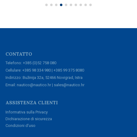
CONTATTO
Telefono: +385 (0)52 758 080
Cellulare: +385 98 334 980 | +385 99 375 8080
Indirizzo: Bužinija 32a, 52466 Novigrad, Istra
Email: nautico@nautico.hr | sales@nautico.hr
ASSISTENZA CLIENTI
Informativa sulla Privacy
Dichiarazione di sicurezza
Condizioni d'uso