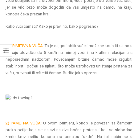
veće udaljenosti na otvorenom moru, vuča postaje od velike važnosti,
jer se vrlo brzo može dogoditi da vas umjesto na čamcu na kraju
konopa čeka prazan kraj.
Kako vuči čamac? Kako je pravilno, kako pogrešno?
1) PRIMITIVNA VUČA:
To je najgori oblik vuče i može se koristiti samo u
slučaju plovidbe do 5 km/h na mirnoj vodi i na kratkim relacijama s
neposrednim nadzorom. Povećanjem brzine čamac može izgubiti
stabilnost i početi se njihati, što može uzrokovati uništenje prstena za
vuču, prevrnuti ili oštetiti čamac. Budite jako oprezni.
2) PAMETNA VUČA:
U ovom primjeru, konop je povezan sa čamcem
preko petlje koja se nalazi na dva bočna prstena i koji se slobodno
kreće kroz petlju konopa po principu “uzde”. Na taj način se u