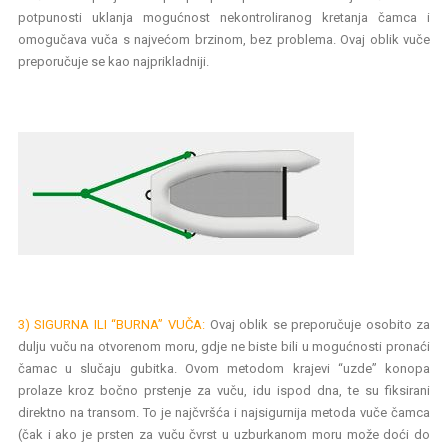
potpunosti uklanja mogućnost nekontroliranog kretanja čamca i
omogučava vuča s najvećom brzinom, bez problema. Ovaj oblik vuče
preporučuje se kao najprikladniji.
3) SIGURNA ILI “BURNA” VUČA:
Ovaj oblik se preporučuje osobito za
dulju vuču na otvorenom moru, gdje ne biste bili u mogućnosti pronaći
čamac u slučaju gubitka. Ovom metodom krajevi “uzde” konopa
prolaze kroz bočno prstenje za vuču, idu ispod dna, te su fiksirani
direktno na transom. To je najčvršća i najsigurnija metoda vuče čamca
(čak i ako je prsten za vuču čvrst u uzburkanom moru može doći do