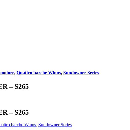
 motore
,
Quattro barche Winns
,
Sundowner Series
R – S265
R – S265
attro barche Winns
,
Sundowner Series