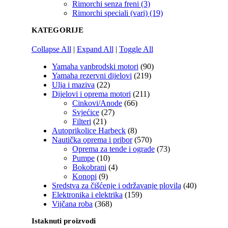
Rimorchi senza freni (3)
Rimorchi speciali (vari) (19)
KATEGORIJE
Collapse All
|
Expand All
|
Toggle All
Yamaha vanbrodski motori
(90)
Yamaha rezervni dijelovi
(219)
Ulja i maziva
(22)
Dijelovi i oprema motori
(211)
Cinkovi/Anode
(66)
Svjećice
(27)
Filteri
(21)
Autoprikolice Harbeck
(8)
Nautička oprema i pribor
(570)
Oprema za tende i ograde
(73)
Pumpe
(10)
Bokobrani
(4)
Konopi
(9)
Sredstva za čišćenje i održavanje plovila
(40)
Elektronika i elektrika
(159)
Vijčana roba
(368)
Istaknuti proizvodi