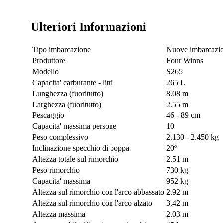
Ulteriori Informazioni
Tipo imbarcazione
Nuove imbarcazio
Produttore
Four Winns
Modello
S265
Capacita' carburante - litri
265 L
Lunghezza (fuoritutto)
8.08 m
Larghezza (fuoritutto)
2.55 m
Pescaggio
46 - 89 cm
Capacita' massima persone
10
Peso complessivo
2.130 - 2.450 kg
Inclinazione specchio di poppa
20º
Altezza totale sul rimorchio
2.51 m
Peso rimorchio
730 kg
Capacita' massima
952 kg
Altezza sul rimorchio con l'arco abbassato
2.92 m
Altezza sul rimorchio con l'arco alzato
3.42 m
Altezza massima
2.03 m