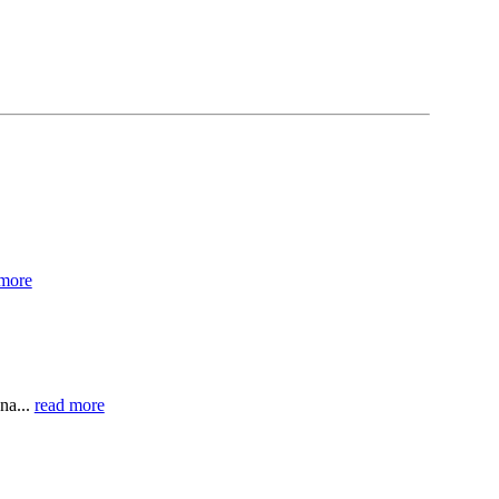
 more
na...
read more