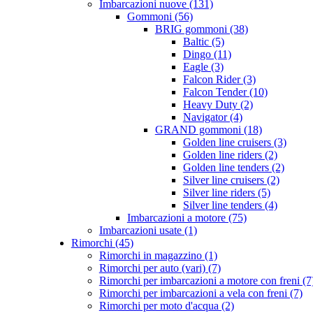
Imbarcazioni nuove (131)
Gommoni (56)
BRIG gommoni (38)
Baltic (5)
Dingo (11)
Eagle (3)
Falcon Rider (3)
Falcon Tender (10)
Heavy Duty (2)
Navigator (4)
GRAND gommoni (18)
Golden line cruisers (3)
Golden line riders (2)
Golden line tenders (2)
Silver line cruisers (2)
Silver line riders (5)
Silver line tenders (4)
Imbarcazioni a motore (75)
Imbarcazioni usate (1)
Rimorchi (45)
Rimorchi in magazzino (1)
Rimorchi per auto (vari) (7)
Rimorchi per imbarcazioni a motore con freni (7
Rimorchi per imbarcazioni a vela con freni (7)
Rimorchi per moto d'acqua (2)