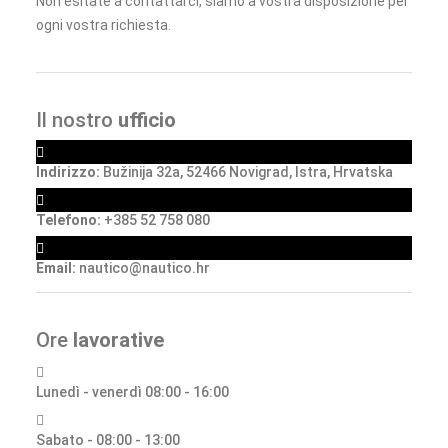
Non esitate a contattarci, siamo a vostra disposizione per
ogni vostra richiesta.
Il nostro
ufficio
Indirizzo:
Bužinija 32a, 52466 Novigrad, Istra, Hrvatska
Telefono:
+385 52 758 080
Email:
nautico@nautico.hr
Ore
lavorative
Lunedì - venerdì 08:00 - 16:00
Sabato - 08:00 - 13:00