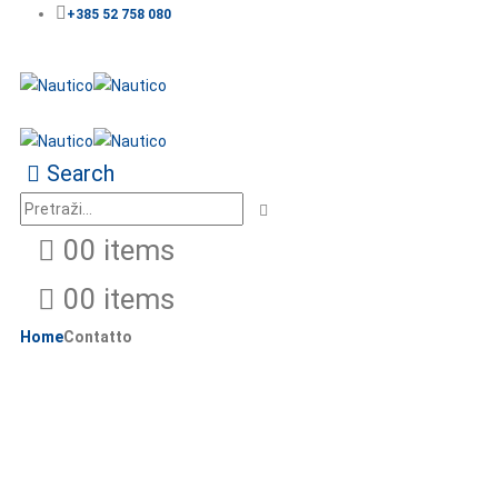
+385 52 758 080
Search
0
0 items
0
0 items
Home
Contatto