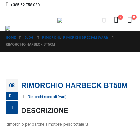
+385 52 758 080
0
0
HOME
BLOG
RIMORCHI
,
RIMORCHI SPECIALI (VARI)
RIMORCHIO HARBECK BT50M
RIMORCHIO HARBECK BT50M
08
Dic
Rimorchi speciali (vari)
DESCRIZIONE
Rimorchio per barche a motore, peso totale 5t.