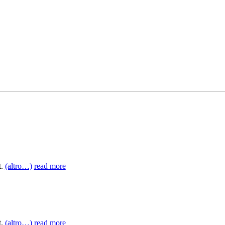
t.
(altro…)
read more
t.
(altro…)
read more