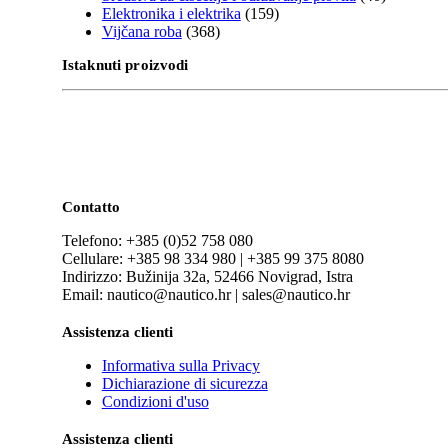
Elektronika i elektrika
(159)
Vijčana roba
(368)
Istaknuti proizvodi
Contatto
Telefono: +385 (0)52 758 080
Cellulare: +385 98 334 980 | +385 99 375 8080
Indirizzo: Bužinija 32a, 52466 Novigrad, Istra
Email: nautico@nautico.hr | sales@nautico.hr
Assistenza clienti
Informativa sulla Privacy
Dichiarazione di sicurezza
Condizioni d'uso
Assistenza clienti