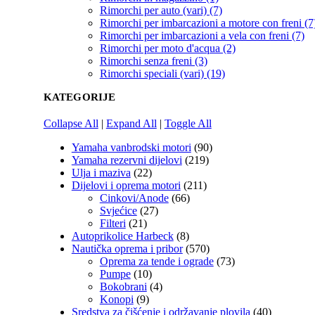
Rimorchi per auto (vari) (7)
Rimorchi per imbarcazioni a motore con freni (7
Rimorchi per imbarcazioni a vela con freni (7)
Rimorchi per moto d'acqua (2)
Rimorchi senza freni (3)
Rimorchi speciali (vari) (19)
KATEGORIJE
Collapse All
|
Expand All
|
Toggle All
Yamaha vanbrodski motori
(90)
Yamaha rezervni dijelovi
(219)
Ulja i maziva
(22)
Dijelovi i oprema motori
(211)
Cinkovi/Anode
(66)
Svjećice
(27)
Filteri
(21)
Autoprikolice Harbeck
(8)
Nautička oprema i pribor
(570)
Oprema za tende i ograde
(73)
Pumpe
(10)
Bokobrani
(4)
Konopi
(9)
Sredstva za čišćenje i održavanje plovila
(40)