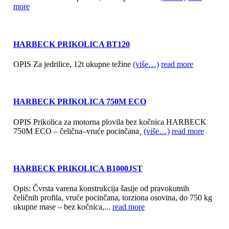
more
HARBECK PRIKOLICA BT120
OPIS Za jedrilice, 12t ukupne težine
(više…)
read more
HARBECK PRIKOLICA 750M ECO
OPIS Prikolica za motorna plovila bez kočnica HARBECK
750M ECO – čelična–vruće pocinčana¸
(više…)
read more
HARBECK PRIKOLICA B1000JST
Opis: Čvrsta varena konstrukcija šasije od pravokutnih
čeličnih profila, vruće pocinčana, torziona osovina, do 750 kg
ukupne mase – bez kočnica,...
read more