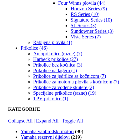
Four Winns plovila (44)
Horizon Series (9)
RS Series (10)
Signature Series (10)
SL Series (3)
Sundowner Series (3)
Vista Series (7)
Rabljena plovila (1)
Prikolice (46)
Autoprikolice (razne) (7)
Harbeck prikolice (27)
Prikolice bez kočnica (3)
Prikolice na lageru (1)
Prikolice za jedrilice sa kočnicom (7)
Prikolice za motorna plovila s kočnicom (7)
Prikolice za vodene skutere (2)
Specijalne prikolice (razne) (19)
TPV prikolice (1)
KATEGORIJE
Collapse All
|
Expand All
|
Toggle All
Yamaha vanbrodski motori
(90)
Yamaha rezervni dijelovi
(219)