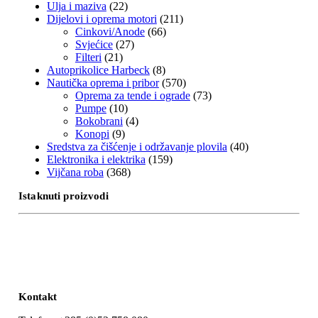
Ulja i maziva
(22)
Dijelovi i oprema motori
(211)
Cinkovi/Anode
(66)
Svjećice
(27)
Filteri
(21)
Autoprikolice Harbeck
(8)
Nautička oprema i pribor
(570)
Oprema za tende i ograde
(73)
Pumpe
(10)
Bokobrani
(4)
Konopi
(9)
Sredstva za čišćenje i održavanje plovila
(40)
Elektronika i elektrika
(159)
Vijčana roba
(368)
Istaknuti proizvodi
Kontakt