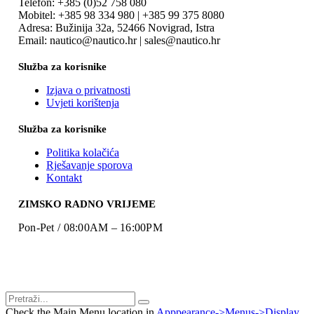
Telefon: +385 (0)52 758 080
Mobitel: +385 98 334 980 | +385 99 375 8080
Adresa: Bužinija 32a, 52466 Novigrad, Istra
Email: nautico@nautico.hr | sales@nautico.hr
Služba za korisnike
Izjava o privatnosti
Uvjeti korištenja
Služba za korisnike
Politika kolačića
Rješavanje sporova
Kontakt
ZIMSKO RADNO VRIJEME
Pon-Pet / 08:00AM – 16:00PM
Check the Main Menu location in
Apppearance->Menus->Display