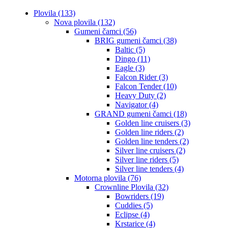
Plovila (133)
Nova plovila (132)
Gumeni čamci (56)
BRIG gumeni čamci (38)
Baltic (5)
Dingo (11)
Eagle (3)
Falcon Rider (3)
Falcon Tender (10)
Heavy Duty (2)
Navigator (4)
GRAND gumeni čamci (18)
Golden line cruisers (3)
Golden line riders (2)
Golden line tenders (2)
Silver line cruisers (2)
Silver line riders (5)
Silver line tenders (4)
Motorna plovila (76)
Crownline Plovila (32)
Bowriders (19)
Cuddies (5)
Eclipse (4)
Krstarice (4)