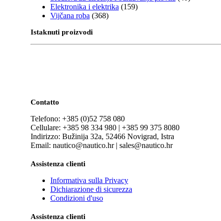
Elektronika i elektrika
(159)
Vijčana roba
(368)
Istaknuti proizvodi
Contatto
Telefono: +385 (0)52 758 080
Cellulare: +385 98 334 980 | +385 99 375 8080
Indirizzo: Bužinija 32a, 52466 Novigrad, Istra
Email: nautico@nautico.hr | sales@nautico.hr
Assistenza clienti
Informativa sulla Privacy
Dichiarazione di sicurezza
Condizioni d'uso
Assistenza clienti