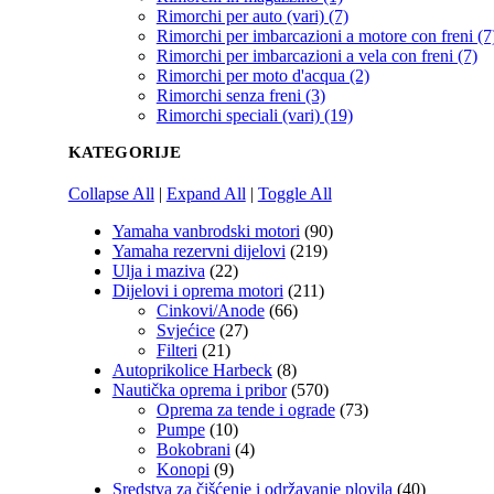
Rimorchi per auto (vari) (7)
Rimorchi per imbarcazioni a motore con freni (7
Rimorchi per imbarcazioni a vela con freni (7)
Rimorchi per moto d'acqua (2)
Rimorchi senza freni (3)
Rimorchi speciali (vari) (19)
KATEGORIJE
Collapse All
|
Expand All
|
Toggle All
Yamaha vanbrodski motori
(90)
Yamaha rezervni dijelovi
(219)
Ulja i maziva
(22)
Dijelovi i oprema motori
(211)
Cinkovi/Anode
(66)
Svjećice
(27)
Filteri
(21)
Autoprikolice Harbeck
(8)
Nautička oprema i pribor
(570)
Oprema za tende i ograde
(73)
Pumpe
(10)
Bokobrani
(4)
Konopi
(9)
Sredstva za čišćenje i održavanje plovila
(40)