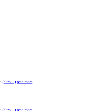
t.
(altro…)
read more
t.
(altro…)
read more