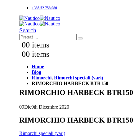
+385 52 758 080
Search
0
0 items
0
0 items
Home
Blog
Rimorchi
,
Rimorchi speciali (vari)
RIMORCHIO HARBECK BTR150
RIMORCHIO HARBECK BTR150
09
Dic
9th Dicembre 2020
RIMORCHIO HARBECK BTR150
Rimorchi speciali (vari)