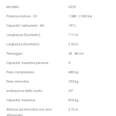
Modello:
S235
Potenza motore - CV:
1.980 - 2.000 kw
Capacita' carburante - litri:
197 L
Lunghezza (fuoritutto):
7.11 m
Larghezza (fuoritutto):
2.55 m
Pescaggio:
43 - 86 cm
Capacita' massima persone:
9
Peso complessivo:
683 kg
Peso rimorchio:
730 kg
Inclinazione dello scafo:
20°
Capacita' massima:
816 kg
Altezza sul rimorchio con arco
2.72 m
abbassato