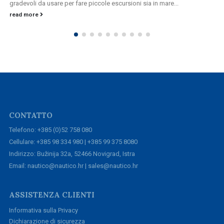
gradevoli da usare per fare piccole escursioni sia in mare...
read more
CONTATTO
Telefono: +385 (0)52 758 080
Cellulare: +385 98 334 980 | +385 99 375 8080
Indirizzo: Bužinija 32a, 52466 Novigrad, Istra
Email: nautico@nautico.hr | sales@nautico.hr
ASSISTENZA CLIENTI
Informativa sulla Privacy
Dichiarazione di sicurezza