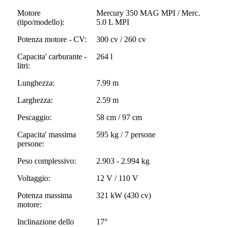
Motore
Mercury 350 MAG MPI / Merc.
(tipo/modello):
5.0 L MPI
Potenza motore - CV:
300 cv / 260 cv
Capacita' carburante -
264 l
litri:
Lunghezza:
7.99 m
Larghezza:
2.59 m
Pescaggio:
58 cm / 97 cm
Capacita' massima
595 kg / 7 persone
persone:
Peso complessivo:
2.903 - 2.994 kg
Voltaggio:
12 V / 110 V
Potenza massima
321 kW (430 cv)
motore:
Inclinazione dello
17°