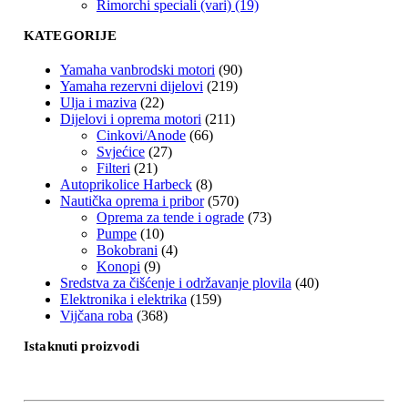
Rimorchi speciali (vari) (19)
KATEGORIJE
Yamaha vanbrodski motori
(90)
Yamaha rezervni dijelovi
(219)
Ulja i maziva
(22)
Dijelovi i oprema motori
(211)
Cinkovi/Anode
(66)
Svjećice
(27)
Filteri
(21)
Autoprikolice Harbeck
(8)
Nautička oprema i pribor
(570)
Oprema za tende i ograde
(73)
Pumpe
(10)
Bokobrani
(4)
Konopi
(9)
Sredstva za čišćenje i održavanje plovila
(40)
Elektronika i elektrika
(159)
Vijčana roba
(368)
Istaknuti proizvodi