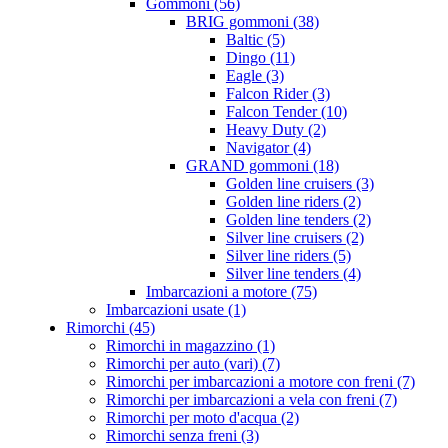
Gommoni (56)
BRIG gommoni (38)
Baltic (5)
Dingo (11)
Eagle (3)
Falcon Rider (3)
Falcon Tender (10)
Heavy Duty (2)
Navigator (4)
GRAND gommoni (18)
Golden line cruisers (3)
Golden line riders (2)
Golden line tenders (2)
Silver line cruisers (2)
Silver line riders (5)
Silver line tenders (4)
Imbarcazioni a motore (75)
Imbarcazioni usate (1)
Rimorchi (45)
Rimorchi in magazzino (1)
Rimorchi per auto (vari) (7)
Rimorchi per imbarcazioni a motore con freni (7)
Rimorchi per imbarcazioni a vela con freni (7)
Rimorchi per moto d'acqua (2)
Rimorchi senza freni (3)