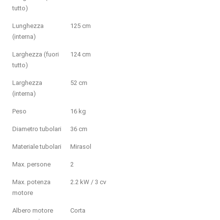
tutto)
Lunghezza
125 cm
(interna)
Larghezza (fuori
124 cm
tutto)
Larghezza
52 cm
(interna)
Peso
16 kg
Diametro tubolari
36 cm
Materiale tubolari
Mirasol
Max. persone
2
Max. potenza
2.2 kW / 3 cv
motore
Albero motore
Corta