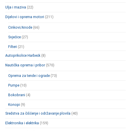
Ulja i maziva
(22)
Dijelovi i oprema motori
(211)
Cinkovi/Anode
(66)
Svjećice
(27)
Filteri
(21)
Autoprikolice Harbeck
(8)
Nautička oprema i pribor
(570)
Oprema za tende i ograde
(73)
Pumpe
(10)
Bokobrani
(4)
Konopi
(9)
Sredstva za čišćenje i održavanje plovila
(40)
Elektronika i elektrika
(159)