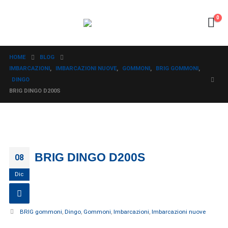
0
HOME
BLOG
IMBARCAZIONI
,
IMBARCAZIONI NUOVE
,
GOMMONI
,
BRIG GOMMONI
,
DINGO
BRIG DINGO D200S
BRIG DINGO D200S
08
Dic
BRIG gommoni
,
Dingo
,
Gommoni
,
Imbarcazioni
,
Imbarcazioni nuove