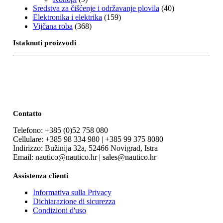
Sredstva za čišćenje i održavanje plovila
(40)
Elektronika i elektrika
(159)
Vijčana roba
(368)
Istaknuti proizvodi
Contatto
Telefono: +385 (0)52 758 080
Cellulare: +385 98 334 980 | +385 99 375 8080
Indirizzo: Bužinija 32a, 52466 Novigrad, Istra
Email: nautico@nautico.hr | sales@nautico.hr
Assistenza clienti
Informativa sulla Privacy
Dichiarazione di sicurezza
Condizioni d'uso