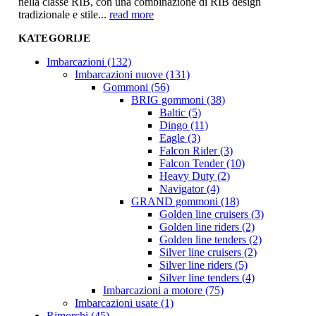
nella classe RIB, con una combinazione di RIB design
tradizionale e stile...
read more
KATEGORIJE
Imbarcazioni (132)
Imbarcazioni nuove (131)
Gommoni (56)
BRIG gommoni (38)
Baltic (5)
Dingo (11)
Eagle (3)
Falcon Rider (3)
Falcon Tender (10)
Heavy Duty (2)
Navigator (4)
GRAND gommoni (18)
Golden line cruisers (3)
Golden line riders (2)
Golden line tenders (2)
Silver line cruisers (2)
Silver line riders (5)
Silver line tenders (4)
Imbarcazioni a motore (75)
Imbarcazioni usate (1)
Rimorchi (45)