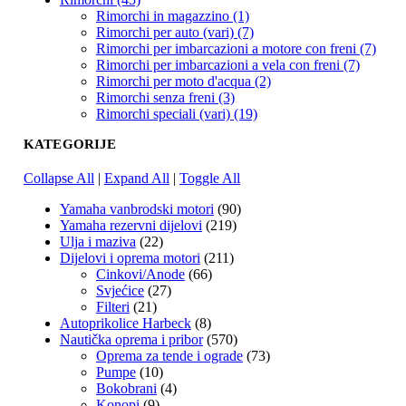
Rimorchi in magazzino (1)
Rimorchi per auto (vari) (7)
Rimorchi per imbarcazioni a motore con freni (7)
Rimorchi per imbarcazioni a vela con freni (7)
Rimorchi per moto d'acqua (2)
Rimorchi senza freni (3)
Rimorchi speciali (vari) (19)
KATEGORIJE
Collapse All
|
Expand All
|
Toggle All
Yamaha vanbrodski motori
(90)
Yamaha rezervni dijelovi
(219)
Ulja i maziva
(22)
Dijelovi i oprema motori
(211)
Cinkovi/Anode
(66)
Svjećice
(27)
Filteri
(21)
Autoprikolice Harbeck
(8)
Nautička oprema i pribor
(570)
Oprema za tende i ograde
(73)
Pumpe
(10)
Bokobrani
(4)
Konopi
(9)