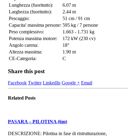
Lunghezza (fuoritutto):
6.07 m
Larghezza (fuoritutto):
2.44 m
Pescaggio:
51 cm / 91 cm
Capacita' massima persone:
595 kg / 7 persone
Peso complessivo:
1.663 - 1.731 kg
Potenza massima motore:
172 kW (230 cv)
Angolo carena:
18°
Altezza massima:
1.90 m
CE-Categoria:
C
Share this post
Facebook
Twitter
LinkedIn
Google +
Email
Related
Posts
PASARA – PILOTINA (6m)
DESCRIZIONE: Pilotina in fase di ristrutturazione,