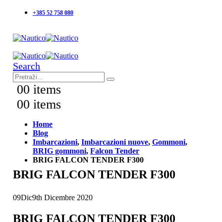
+385 52 758 080
Search
0
0 items
0
0 items
Home
Blog
Imbarcazioni
,
Imbarcazioni nuove
,
Gommoni
,
BRIG gommoni
,
Falcon Tender
BRIG FALCON TENDER F300
BRIG FALCON TENDER F300
09
Dic
9th Dicembre 2020
BRIG FALCON TENDER F300