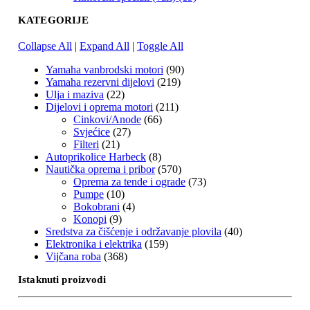
KATEGORIJE
Collapse All
|
Expand All
|
Toggle All
Yamaha vanbrodski motori
(90)
Yamaha rezervni dijelovi
(219)
Ulja i maziva
(22)
Dijelovi i oprema motori
(211)
Cinkovi/Anode
(66)
Svjećice
(27)
Filteri
(21)
Autoprikolice Harbeck
(8)
Nautička oprema i pribor
(570)
Oprema za tende i ograde
(73)
Pumpe
(10)
Bokobrani
(4)
Konopi
(9)
Sredstva za čišćenje i održavanje plovila
(40)
Elektronika i elektrika
(159)
Vijčana roba
(368)
Istaknuti proizvodi