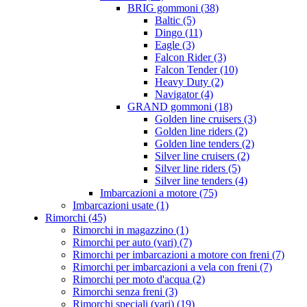
BRIG gommoni (38)
Baltic (5)
Dingo (11)
Eagle (3)
Falcon Rider (3)
Falcon Tender (10)
Heavy Duty (2)
Navigator (4)
GRAND gommoni (18)
Golden line cruisers (3)
Golden line riders (2)
Golden line tenders (2)
Silver line cruisers (2)
Silver line riders (5)
Silver line tenders (4)
Imbarcazioni a motore (75)
Imbarcazioni usate (1)
Rimorchi (45)
Rimorchi in magazzino (1)
Rimorchi per auto (vari) (7)
Rimorchi per imbarcazioni a motore con freni (7)
Rimorchi per imbarcazioni a vela con freni (7)
Rimorchi per moto d'acqua (2)
Rimorchi senza freni (3)
Rimorchi speciali (vari) (19)