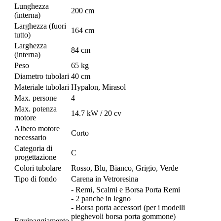
Lunghezza
200 cm
(interna)
Larghezza (fuori
164 cm
tutto)
Larghezza
84 cm
(interna)
Peso
65 kg
Diametro tubolari
40 cm
Materiale tubolari
Hypalon, Mirasol
Max. persone
4
Max. potenza
14.7 kW / 20 cv
motore
Albero motore
Corto
necessario
Categoria di
C
progettazione
Colori tubolare
Rosso, Blu, Bianco, Grigio, Verde
Tipo di fondo
Carena in Vetroresina
- Remi, Scalmi e Borsa Porta Remi
- 2 panche in legno
- Borsa porta accessori (per i modelli
pieghevoli borsa porta gommone)
Equipaggiamento