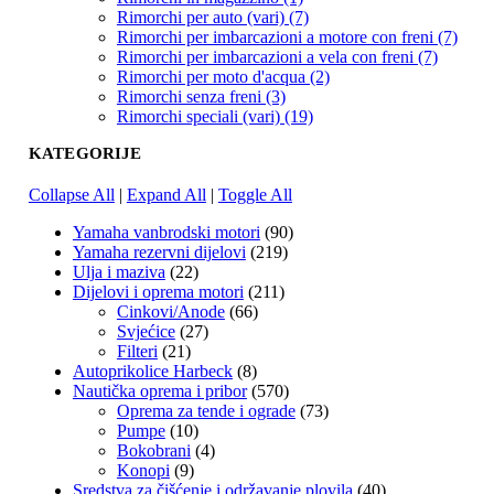
Rimorchi per auto (vari) (7)
Rimorchi per imbarcazioni a motore con freni (7)
Rimorchi per imbarcazioni a vela con freni (7)
Rimorchi per moto d'acqua (2)
Rimorchi senza freni (3)
Rimorchi speciali (vari) (19)
KATEGORIJE
Collapse All
|
Expand All
|
Toggle All
Yamaha vanbrodski motori
(90)
Yamaha rezervni dijelovi
(219)
Ulja i maziva
(22)
Dijelovi i oprema motori
(211)
Cinkovi/Anode
(66)
Svjećice
(27)
Filteri
(21)
Autoprikolice Harbeck
(8)
Nautička oprema i pribor
(570)
Oprema za tende i ograde
(73)
Pumpe
(10)
Bokobrani
(4)
Konopi
(9)
Sredstva za čišćenje i održavanje plovila
(40)