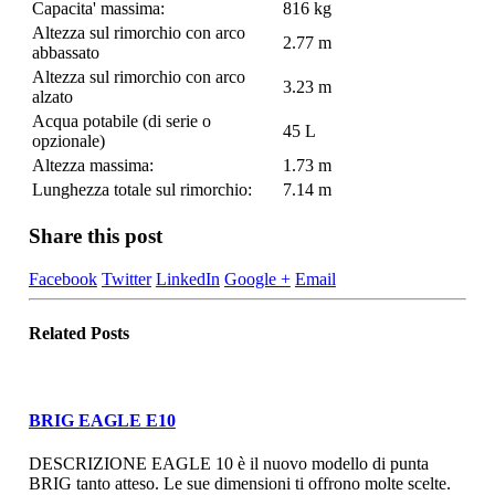
Capacita' massima:
816 kg
Altezza sul rimorchio con arco
2.77 m
abbassato
Altezza sul rimorchio con arco
3.23 m
alzato
Acqua potabile (di serie o
45 L
opzionale)
Altezza massima:
1.73 m
Lunghezza totale sul rimorchio:
7.14 m
Share this post
Facebook
Twitter
LinkedIn
Google +
Email
Related
Posts
BRIG EAGLE E10
DESCRIZIONE EAGLE 10 è il nuovo modello di punta
BRIG tanto atteso. Le sue dimensioni ti offrono molte scelte.