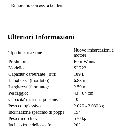
– Rimorchio con assi a tandem
Ulteriori Informazioni
Nuove imbarcazioni a
Tipo imbarcazione
motore
Produttore:
Four Winns
Modello:
SL222
Capacita' carburante - litri:
189 L
Lunghezza (fuoritutto):
6.88 m
Larghezza (fuoritutto):
2.59 m
Pescaggio:
43 - 84 cm
Capacita' massima persone:
10
Peso complessivo:
2.020 - 2.030 kg
Inclinazione specchio di poppa:
15°
Peso rimorchio:
570 kg
Inclinazione dello scafo:
20°