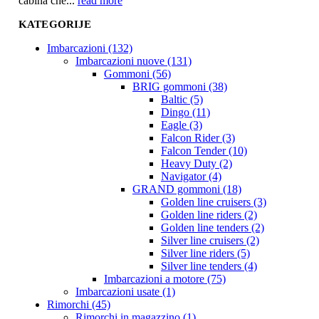
cabina che...
read more
KATEGORIJE
Imbarcazioni (132)
Imbarcazioni nuove (131)
Gommoni (56)
BRIG gommoni (38)
Baltic (5)
Dingo (11)
Eagle (3)
Falcon Rider (3)
Falcon Tender (10)
Heavy Duty (2)
Navigator (4)
GRAND gommoni (18)
Golden line cruisers (3)
Golden line riders (2)
Golden line tenders (2)
Silver line cruisers (2)
Silver line riders (5)
Silver line tenders (4)
Imbarcazioni a motore (75)
Imbarcazioni usate (1)
Rimorchi (45)
Rimorchi in magazzino (1)