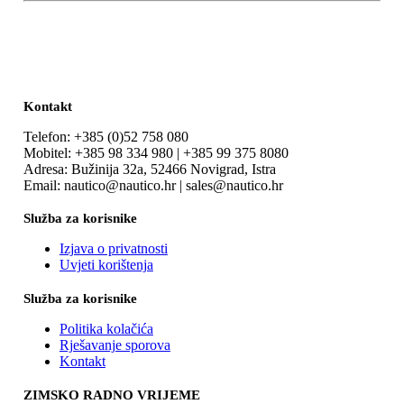
Kontakt
Telefon: +385 (0)52 758 080
Mobitel: +385 98 334 980 | +385 99 375 8080
Adresa: Bužinija 32a, 52466 Novigrad, Istra
Email: nautico@nautico.hr | sales@nautico.hr
Služba za korisnike
Izjava o privatnosti
Uvjeti korištenja
Služba za korisnike
Politika kolačića
Rješavanje sporova
Kontakt
ZIMSKO RADNO VRIJEME