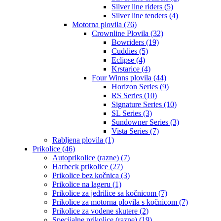
Silver line riders (5)
Silver line tenders (4)
Motorna plovila (76)
Crownline Plovila (32)
Bowriders (19)
Cuddies (5)
Eclipse (4)
Krstarice (4)
Four Winns plovila (44)
Horizon Series (9)
RS Series (10)
Signature Series (10)
SL Series (3)
Sundowner Series (3)
Vista Series (7)
Rabljena plovila (1)
Prikolice (46)
Autoprikolice (razne) (7)
Harbeck prikolice (27)
Prikolice bez kočnica (3)
Prikolice na lageru (1)
Prikolice za jedrilice sa kočnicom (7)
Prikolice za motorna plovila s kočnicom (7)
Prikolice za vodene skutere (2)
Specijalne prikolice (razne) (19)