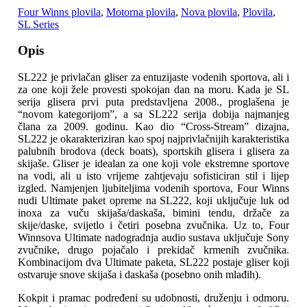
Four Winns plovila
,
Motorna plovila
,
Nova plovila
,
Plovila
,
SL Series
Opis
SL222 je privlačan gliser za entuzijaste vodenih sportova, ali i
za one koji žele provesti spokojan dan na moru. Kada je SL
serija glisera prvi puta predstavljena 2008.
, proglašena je
“novom kategorijom”, a sa SL222 serija dobija najmanjeg
člana za 2009. godinu. Kao dio “Cross-Stream” dizajna,
SL222 je okarakteriziran kao spoj najprivlačnijih karakteristika
palubnih brodova (deck boats), sportskih glisera i glisera za
skijaše. Gliser je idealan za one koji vole ekstremne sportove
na vodi, ali u isto vrijeme zahtjevaju sofisticiran stil i lijep
izgled. Namjenjen ljubiteljima vodenih sportova, Four Winns
nudi Ultimate paket opreme na SL222, koji uključuje luk od
inoxa za vuču skijaša/daskaša, bimini tendu, držače za
skije/daske, svijetlo i četiri posebna zvučnika. Uz to, Four
Winnsova Ultimate nadogradnja audio sustava uključuje Sony
zvučnike, drugo pojačalo i prekidač krmenih zvučnika.
Kombinacijom dva Ultimate paketa, SL222 postaje gliser koji
ostvaruje snove skijaša i daskaša (posebno onih mlađih).
Kokpit i pramac podređeni su udobnosti, druženju i odmoru.