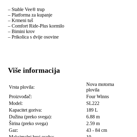
– Stable Vee® trup
– Platforma za kupanje
– Krmeni tuš
– Comfort Ride-Plus kormilo
– Bimini krov
– Prikolica s dvije osovine
Više informacija
Nova motorna
Vrsta plovila:
plovila
Proizvođač:
Four Winns
Model:
SL222
Kapacitet goriva:
189 L
Dužina (preko svega):
6.88 m
Širina (preko svega)
2.59 m
Gaz:
43 - 84 cm
Maksimalni broj osoba:
10