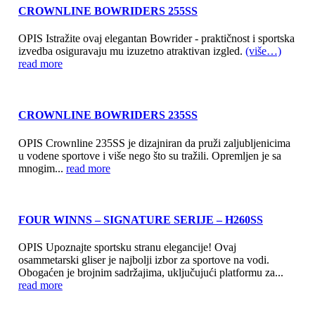
CROWNLINE BOWRIDERS 255SS
OPIS Istražite ovaj elegantan Bowrider - praktičnost i sportska
izvedba osiguravaju mu izuzetno atraktivan izgled.
(više…)
read more
CROWNLINE BOWRIDERS 235SS
OPIS Crownline 235SS je dizajniran da pruži zaljubljenicima
u vodene sportove i više nego što su tražili. Opremljen je sa
mnogim...
read more
FOUR WINNS – SIGNATURE SERIJE – H260SS
OPIS Upoznajte sportsku stranu elegancije! Ovaj
osammetarski gliser je najbolji izbor za sportove na vodi.
Obogaćen je brojnim sadržajima, uključujući platformu za...
read more