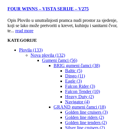
FOUR WINNS – VISTA SERIJE – V275
Opis Plovilo u unutrašnjosti pramca nudi prostor za sjedenje,
koji se lako može pretvoriti u krevet, kuhinju i sanitarni čvor,
te...
read more
KATEGORIJE
Plovila (133)
Nova plovila (132)
Gumeni čamci (56)
BRIG gumeni čamci (38)
Baltic (5)
Dingo (11)
Eagle (3)
Falcon Rider (3)
Falcon Tender (10)
Heavy Duty (2)
Navigator (4)
GRAND gumeni čamci (18)
Golden line cruisers (3)
Golden line riders (2)
Golden line tenders (2)
Silver line cruisers (2)