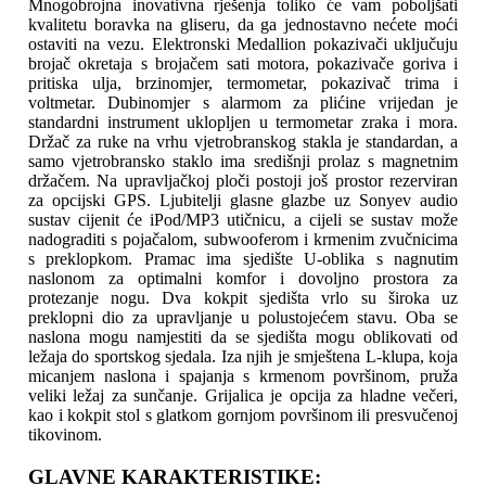
Mnogobrojna inovativna rješenja toliko će vam poboljšati
kvalitetu boravka na gliseru, da ga jednostavno nećete moći
ostaviti na vezu. Elektronski Medallion pokazivači uključuju
brojač okretaja s brojačem sati motora, pokazivače goriva i
pritiska ulja, brzinomjer, termometar, pokazivač trima i
voltmetar. Dubinomjer s alarmom za plićine vrijedan je
standardni instrument uklopljen u termometar zraka i mora.
Držač za ruke na vrhu vjetrobranskog stakla je standardan, a
samo vjetrobransko staklo ima središnji prolaz s magnetnim
držačem. Na upravljačkoj ploči postoji još prostor rezerviran
za opcijski GPS. Ljubitelji glasne glazbe uz Sonyev audio
sustav cijenit će iPod/MP3 utičnicu, a cijeli se sustav može
nadograditi s pojačalom, subwooferom i krmenim zvučnicima
s preklopkom. Pramac ima sjedište U-oblika s nagnutim
naslonom za optimalni komfor i dovoljno prostora za
protezanje nogu. Dva kokpit sjedišta vrlo su široka uz
preklopni dio za upravljanje u polustojećem stavu. Oba se
naslona mogu namjestiti da se sjedišta mogu oblikovati od
ležaja do sportskog sjedala. Iza njih je smještena L-klupa, koja
micanjem naslona i spajanja s krmenom površinom, pruža
veliki ležaj za sunčanje. Grijalica je opcija za hladne večeri,
kao i kokpit stol s glatkom gornjom površinom ili presvučenoj
tikovinom.
GLAVNE KARAKTERISTIKE: