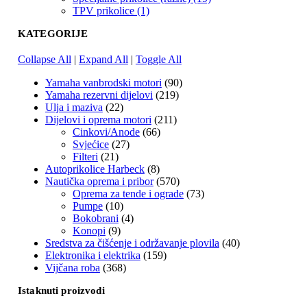
TPV prikolice (1)
KATEGORIJE
Collapse All
|
Expand All
|
Toggle All
Yamaha vanbrodski motori
(90)
Yamaha rezervni dijelovi
(219)
Ulja i maziva
(22)
Dijelovi i oprema motori
(211)
Cinkovi/Anode
(66)
Svjećice
(27)
Filteri
(21)
Autoprikolice Harbeck
(8)
Nautička oprema i pribor
(570)
Oprema za tende i ograde
(73)
Pumpe
(10)
Bokobrani
(4)
Konopi
(9)
Sredstva za čišćenje i održavanje plovila
(40)
Elektronika i elektrika
(159)
Vijčana roba
(368)
Istaknuti proizvodi