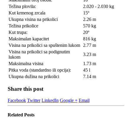
Težina plovila:
2.020 - 2.030 kg
Kut krmenog zrcala
15º
Ukupna visina na prikolici
2.26 m
Težina prikolice
570 kg
Kut trupa:
20º
Maksimalan kapacitet
816 kg
Visina na prikolici sa spuštenim lukom
2.77 m
Visina na prikolici sa podignutim
3.23 m
lukom
Maksimalna visina
1.73 m
Pitka voda (standardno ili opcija):
45 l
Ukupna dužina na prikolici
7.14 m
Share this post
Facebook
Twitter
LinkedIn
Google +
Email
Related
Posts