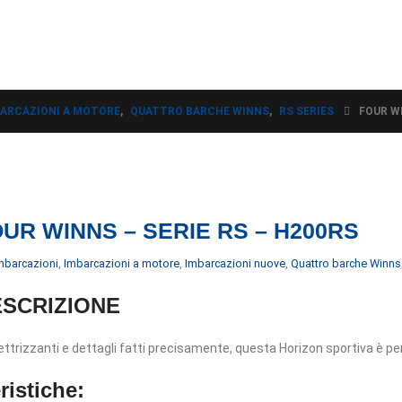
ARCAZIONI A MOTORE
,
QUATTRO BARCHE WINNS
,
RS SERIES
FOUR WI
UR WINNS – SERIE RS – H200RS
mbarcazioni
,
Imbarcazioni a motore
,
Imbarcazioni nuove
,
Quattro barche Winns
SCRIZIONE
lettrizzanti e dettagli fatti precisamente, questa Horizon sportiva è p
ristiche: