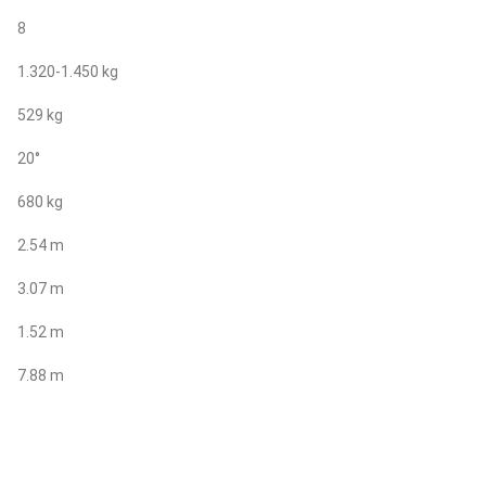
8
1.320-1.450 kg
529 kg
20°
680 kg
2.54 m
3.07 m
1.52 m
7.88 m