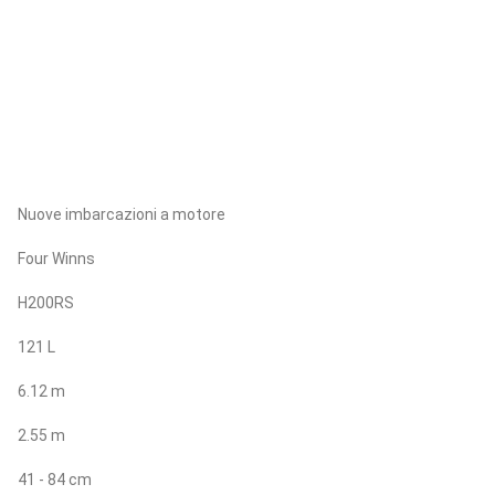
Nuove imbarcazioni a motore
Four Winns
H200RS
121 L
6.12 m
2.55 m
41 - 84 cm