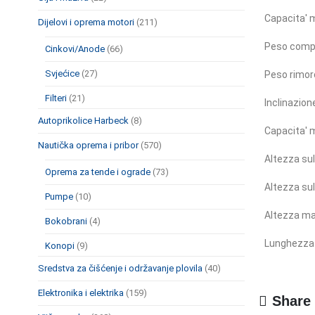
Capacita' 
Dijelovi i oprema motori
(211)
Peso compl
Cinkovi/Anode
(66)
Svjećice
(27)
Peso rimor
Filteri
(21)
Inclinazion
Autoprikolice Harbeck
(8)
Capacita' 
Nautička oprema i pribor
(570)
Altezza su
Oprema za tende i ograde
(73)
Altezza sul
Pumpe
(10)
Altezza m
Bokobrani
(4)
Lunghezza t
Konopi
(9)
Sredstva za čišćenje i održavanje plovila
(40)
Elektronika i elektrika
(159)
Share 