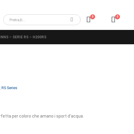
0
0
NNS – SERIE RS – H200RS
,
RS Series
erfetta per coloro che amano i sport d’acqua.