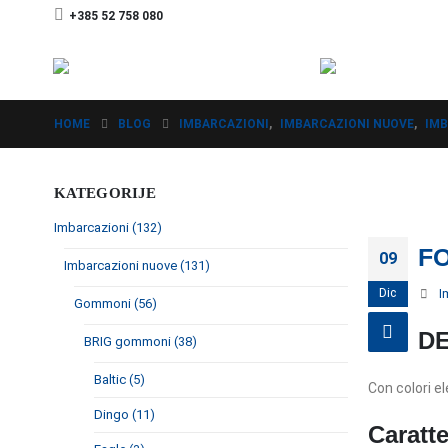
+385 52 758 080
HOME
BLOG
IMBARCAZIONI
,
IMBARCAZIONI NUOVE
,
IMB
KATEGORIJE
Imbarcazioni (132)
FO
09
Imbarcazioni nuove (131)
Dic
I
Gommoni (56)
DE
BRIG gommoni (38)
Baltic (5)
Con colori e
Dingo (11)
Caratte