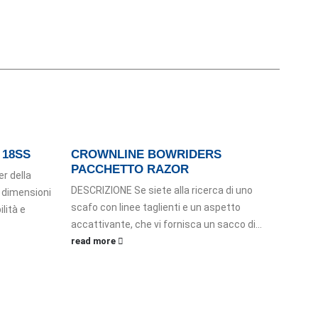
 18SS
CROWNLINE BOWRIDERS
GRA
PACCHETTO RAZOR
S42
r della
DESCRIZIONE Se siete alla ricerca di uno
DESC
 dimensioni
scafo con linee taglienti e un aspetto
di lu
lità e
accattivante, che vi fornisca un sacco di...
SILVE
read more
prest
read