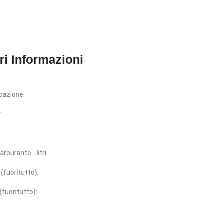
ri Informazioni
cazione
:
rburante - litri:
(fuoritutto):
fuoritutto):