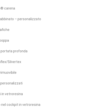
e® carena
 abbinato – personalizzato
rafiche
 poppa
 portata profonda
aflex/Silvertex
rimuovibile
personalizzati
 in vetroresina
nel cockpit in vetroresina