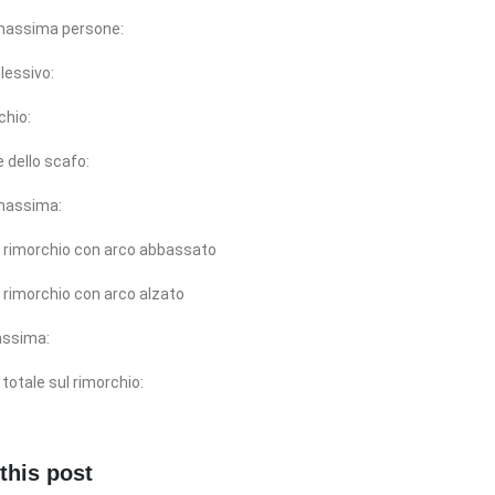
massima persone:
essivo:
chio:
e dello scafo:
massima:
l rimorchio con arco abbassato
 rimorchio con arco alzato
assima:
otale sul rimorchio:
this post