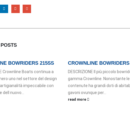
D
POSTS
NE BOWRIDERS 215SS
CROWNLINE BOWRIDERS
 Crownline Boats continua a
DESCRIZIONE Il più piccolo bowride
mero uno nel settore del design
gamma Crownline. Nonostante le
 artigianalità impeccabile con
contenute ha grandi doti di abitabi
e dell nuovo...
gavoni ovunque per...
read more