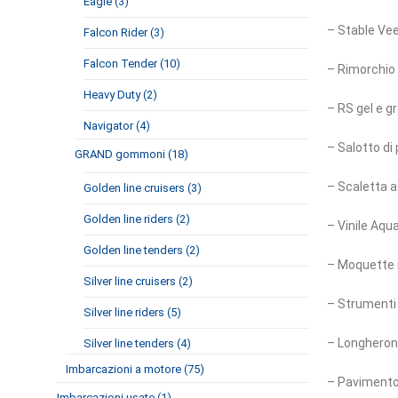
Eagle (3)
– Stable Ve
Falcon Rider (3)
Falcon Tender (10)
– Rimorchio
Heavy Duty (2)
– RS gel e g
Navigator (4)
– Salotto di
GRAND gommoni (18)
– Scaletta a
Golden line cruisers (3)
Golden line riders (2)
– Vinile Aqu
Golden line tenders (2)
– Moquette 
Silver line cruisers (2)
– Strumenti 
Silver line riders (5)
– Longheroni
Silver line tenders (4)
Imbarcazioni a motore (75)
– Pavimento 
Imbarcazioni usate (1)