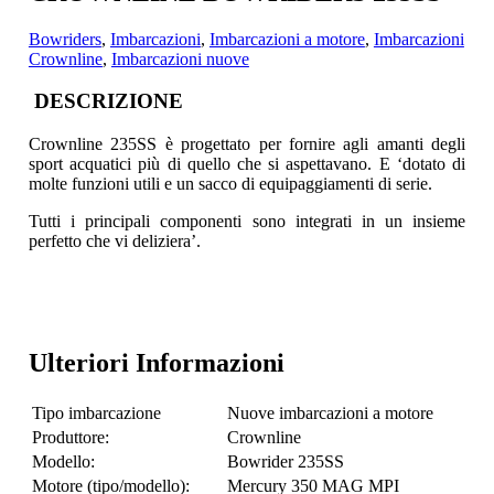
Bowriders
,
Imbarcazioni
,
Imbarcazioni a motore
,
Imbarcazioni
Crownline
,
Imbarcazioni nuove
DESCRIZIONE
Crownline 235SS è progettato per fornire agli amanti degli
sport acquatici più di quello che si aspettavano
. E ‘dotato di
molte funzioni utili e un sacco di equipaggiamenti di serie.
Tutti i principali componenti sono integrati in un insieme
perfetto che vi deliziera’.
Ulteriori Informazioni
Tipo imbarcazione
Nuove imbarcazioni a motore
Produttore:
Crownline
Modello:
Bowrider 235SS
Motore (tipo/modello):
Mercury 350 MAG MPI