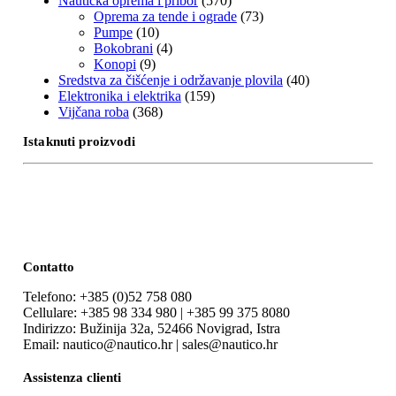
Nautička oprema i pribor
(570)
Oprema za tende i ograde
(73)
Pumpe
(10)
Bokobrani
(4)
Konopi
(9)
Sredstva za čišćenje i održavanje plovila
(40)
Elektronika i elektrika
(159)
Vijčana roba
(368)
Istaknuti proizvodi
Contatto
Telefono: +385 (0)52 758 080
Cellulare: +385 98 334 980 | +385 99 375 8080
Indirizzo: Bužinija 32a, 52466 Novigrad, Istra
Email: nautico@nautico.hr | sales@nautico.hr
Assistenza clienti