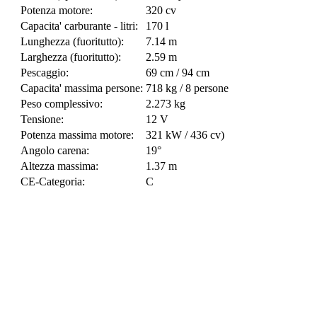
Potenza motore:
320 cv
Capacita' carburante - litri:
170 l
Lunghezza (fuoritutto):
7.14 m
Larghezza (fuoritutto):
2.59 m
Pescaggio:
69 cm / 94 cm
Capacita' massima persone:
718 kg / 8 persone
Peso complessivo:
2.273 kg
Tensione:
12 V
Potenza massima motore:
321 kW / 436 cv)
Angolo carena:
19°
Altezza massima:
1.37 m
CE-Categoria:
C