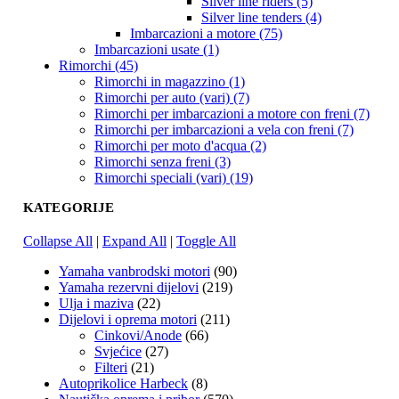
Silver line riders (5)
Silver line tenders (4)
Imbarcazioni a motore (75)
Imbarcazioni usate (1)
Rimorchi (45)
Rimorchi in magazzino (1)
Rimorchi per auto (vari) (7)
Rimorchi per imbarcazioni a motore con freni (7)
Rimorchi per imbarcazioni a vela con freni (7)
Rimorchi per moto d'acqua (2)
Rimorchi senza freni (3)
Rimorchi speciali (vari) (19)
KATEGORIJE
Collapse All
|
Expand All
|
Toggle All
Yamaha vanbrodski motori
(90)
Yamaha rezervni dijelovi
(219)
Ulja i maziva
(22)
Dijelovi i oprema motori
(211)
Cinkovi/Anode
(66)
Svjećice
(27)
Filteri
(21)
Autoprikolice Harbeck
(8)