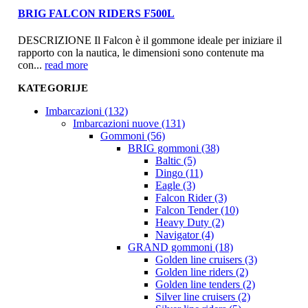
BRIG FALCON RIDERS F500L
DESCRIZIONE Il Falcon è il gommone ideale per iniziare il
rapporto con la nautica, le dimensioni sono contenute ma
con...
read more
KATEGORIJE
Imbarcazioni (132)
Imbarcazioni nuove (131)
Gommoni (56)
BRIG gommoni (38)
Baltic (5)
Dingo (11)
Eagle (3)
Falcon Rider (3)
Falcon Tender (10)
Heavy Duty (2)
Navigator (4)
GRAND gommoni (18)
Golden line cruisers (3)
Golden line riders (2)
Golden line tenders (2)
Silver line cruisers (2)