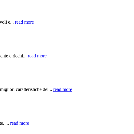
oli e...
read more
nte e ricchi...
read more
liori caratteristiche del...
read more
e. ...
read more