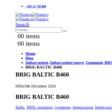
+385 52 758 080
Search
0
0 items
0
0 items
Home
Blog
Imbarcazioni
,
Imbarcazioni nuove
,
Gommoni
,
BRI
BRIG BALTIC B460
BRIG BALTIC B460
09
Dic
9th Dicembre 2020
BRIG BALTIC B460
Baltic
,
BRIG gommoni
,
Gommoni
,
Imbarcazioni
,
Imbarcazi