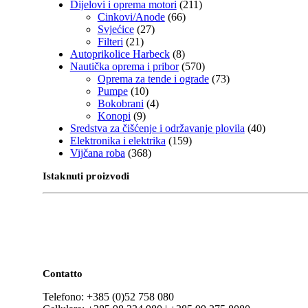
Dijelovi i oprema motori
(211)
Cinkovi/Anode
(66)
Svjećice
(27)
Filteri
(21)
Autoprikolice Harbeck
(8)
Nautička oprema i pribor
(570)
Oprema za tende i ograde
(73)
Pumpe
(10)
Bokobrani
(4)
Konopi
(9)
Sredstva za čišćenje i održavanje plovila
(40)
Elektronika i elektrika
(159)
Vijčana roba
(368)
Istaknuti proizvodi
Contatto
Telefono: +385 (0)52 758 080