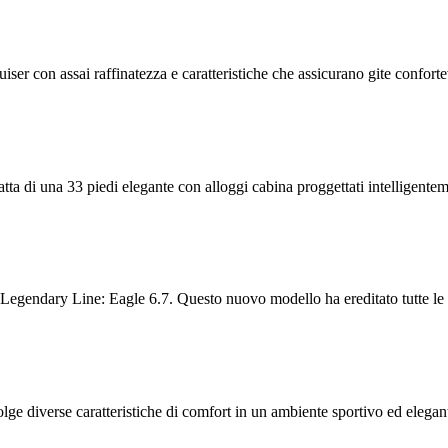
r con assai raffinatezza e caratteristiche che assicurano gite confortev
a di una 33 piedi elegante con alloggi cabina proggettati intelligenteme
endary Line: Eagle 6.7. Questo nuovo modello ha ereditato tutte le mig
iverse caratteristiche di comfort in un ambiente sportivo ed elegant