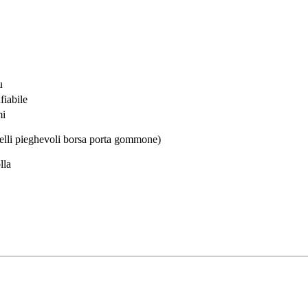
u
fiabile
mi
delli pieghevoli borsa porta gommone)
lla