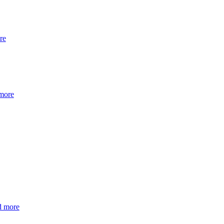
re
more
d more