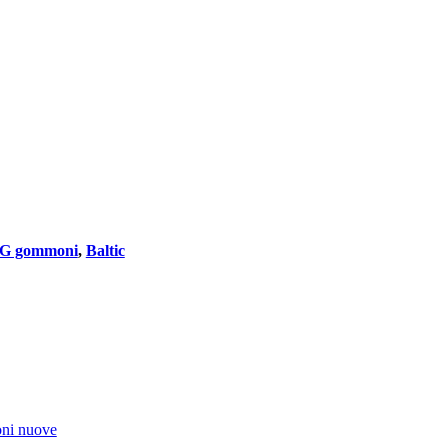
G gommoni
,
Baltic
oni nuove