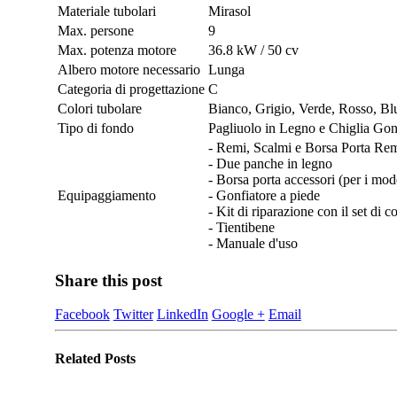
Materiale tubolari
Mirasol
Max. persone
9
Max. potenza motore
36.8 kW / 50 cv
Albero motore necessario
Lunga
Categoria di progettazione
C
Colori tubolare
Bianco, Grigio, Verde, Rosso, Bl
Tipo di fondo
Pagliuolo in Legno e Chiglia Gon
- Remi, Scalmi e Borsa Porta Re
- Due panche in legno
- Borsa porta accessori (per i mo
Equipaggiamento
- Gonfiatore a piede
- Kit di riparazione con il set di co
- Tientibene
- Manuale d'uso
Share this post
Facebook
Twitter
LinkedIn
Google +
Email
Related
Posts