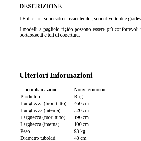
DESCRIZIONE
I Baltic non sono solo classici tender, sono divertenti e gradev
I modelli a pagliolo rigido possono essere più confortevoli 
portaoggetti e teli di copertura.
Ulteriori Informazioni
Tipo imbarcazione
Nuovi gommoni
Produttore
Brig
Lunghezza (fuori tutto)
460 cm
Lunghezza (interna)
320 cm
Larghezza (fuori tutto)
196 cm
Larghezza (interna)
100 cm
Peso
93 kg
Diametro tubolari
48 cm