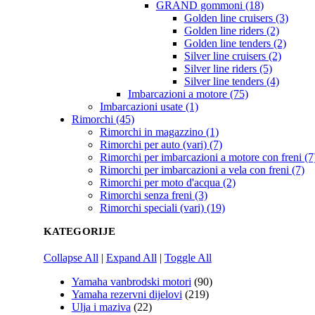
GRAND gommoni (18)
Golden line cruisers (3)
Golden line riders (2)
Golden line tenders (2)
Silver line cruisers (2)
Silver line riders (5)
Silver line tenders (4)
Imbarcazioni a motore (75)
Imbarcazioni usate (1)
Rimorchi (45)
Rimorchi in magazzino (1)
Rimorchi per auto (vari) (7)
Rimorchi per imbarcazioni a motore con freni (7
Rimorchi per imbarcazioni a vela con freni (7)
Rimorchi per moto d'acqua (2)
Rimorchi senza freni (3)
Rimorchi speciali (vari) (19)
KATEGORIJE
Collapse All
|
Expand All
|
Toggle All
Yamaha vanbrodski motori
(90)
Yamaha rezervni dijelovi
(219)
Ulja i maziva
(22)