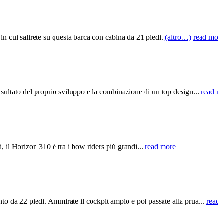
ui salirete su questa barca con cabina da 21 piedi.
(altro…)
read mo
tato del proprio sviluppo e la combinazione di un top design...
read 
il Horizon 310 è tra i bow riders più grandi...
read more
 da 22 piedi. Ammirate il cockpit ampio e poi passate alla prua...
rea