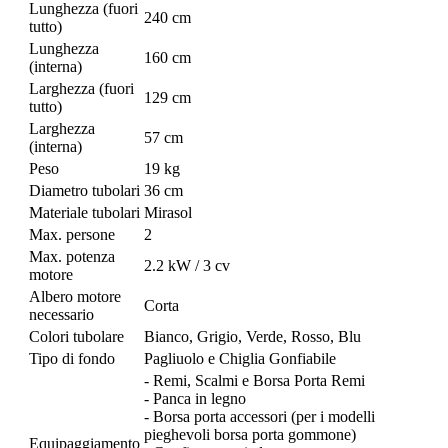
Lunghezza (fuori
240 cm
tutto)
Lunghezza
160 cm
(interna)
Larghezza (fuori
129 cm
tutto)
Larghezza
57 cm
(interna)
Peso
19 kg
Diametro tubolari
36 cm
Materiale tubolari
Mirasol
Max. persone
2
Max. potenza
2.2 kW / 3 cv
motore
Albero motore
Corta
necessario
Colori tubolare
Bianco, Grigio, Verde, Rosso, Blu
Tipo di fondo
Pagliuolo e Chiglia Gonfiabile
- Remi, Scalmi e Borsa Porta Remi
- Panca in legno
- Borsa porta accessori (per i modelli
pieghevoli borsa porta gommone)
Equipaggiamento