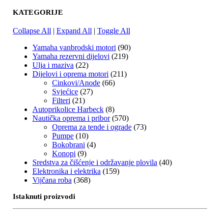
KATEGORIJE
Collapse All
|
Expand All
|
Toggle All
Yamaha vanbrodski motori
(90)
Yamaha rezervni dijelovi
(219)
Ulja i maziva
(22)
Dijelovi i oprema motori
(211)
Cinkovi/Anode
(66)
Svjećice
(27)
Filteri
(21)
Autoprikolice Harbeck
(8)
Nautička oprema i pribor
(570)
Oprema za tende i ograde
(73)
Pumpe
(10)
Bokobrani
(4)
Konopi
(9)
Sredstva za čišćenje i održavanje plovila
(40)
Elektronika i elektrika
(159)
Vijčana roba
(368)
Istaknuti proizvodi