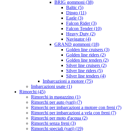
BRIG gommoni (38)
Baltic (5)
Dingo (11)
Eagle (3)
Falcon Rider (3)
Falcon Tender (10)
Heavy Duty (2)
Navigator (4)
GRAND gommoni (18)
Golden line cruisers (3)
Golden line riders (2)
Golden line tenders (2)
Silver line cruisers (2)
Silver line riders (5)
Silver line tenders (4)
Imbarcazioni a motore (75)
Imbarcazioni usate (1)
Rimorchi (45)
Rimorchi in magazzino (1)
Rimorchi per auto (vari) (7)
Rimorchi per imbarcazioni a motore con freni (7)
Rimorchi per imbarcazioni a vela con freni (7)
Rimorchi per moto d'acqua (2)
Rimorchi senza freni (3)
Rimorchi speciali (vari) (19)