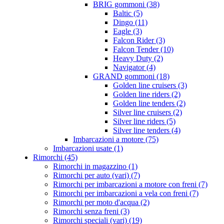
BRIG gommoni (38)
Baltic (5)
Dingo (11)
Eagle (3)
Falcon Rider (3)
Falcon Tender (10)
Heavy Duty (2)
Navigator (4)
GRAND gommoni (18)
Golden line cruisers (3)
Golden line riders (2)
Golden line tenders (2)
Silver line cruisers (2)
Silver line riders (5)
Silver line tenders (4)
Imbarcazioni a motore (75)
Imbarcazioni usate (1)
Rimorchi (45)
Rimorchi in magazzino (1)
Rimorchi per auto (vari) (7)
Rimorchi per imbarcazioni a motore con freni (7)
Rimorchi per imbarcazioni a vela con freni (7)
Rimorchi per moto d'acqua (2)
Rimorchi senza freni (3)
Rimorchi speciali (vari) (19)