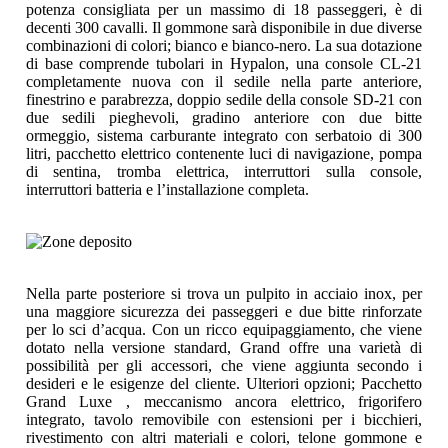
potenza consigliata per un massimo di 18 passeggeri, è di
decenti 300 cavalli. Il gommone sarà disponibile in due diverse
combinazioni di colori; bianco e bianco-nero. La sua dotazione
di base comprende tubolari in Hypalon, una console CL-21
completamente nuova con il sedile nella parte anteriore,
finestrino e parabrezza, doppio sedile della console SD-21 con
due sedili pieghevoli, gradino anteriore con due bitte
ormeggio, sistema carburante integrato con serbatoio di 300
litri, pacchetto elettrico contenente luci di navigazione, pompa
di sentina, tromba elettrica, interruttori sulla console,
interruttori batteria e l’installazione completa.
Nella parte posteriore si trova un pulpito in acciaio inox, per
una maggiore sicurezza dei passeggeri e due bitte rinforzate
per lo sci d’acqua. Con un ricco equipaggiamento, che viene
dotato nella versione standard, Grand offre una varietà di
possibilità per gli accessori, che viene aggiunta secondo i
desideri e le esigenze del cliente. Ulteriori opzioni; Pacchetto
Grand Luxe , meccanismo ancora elettrico, frigorifero
integrato, tavolo removibile con estensioni per i bicchieri,
rivestimento con altri materiali e colori, telone gommone e