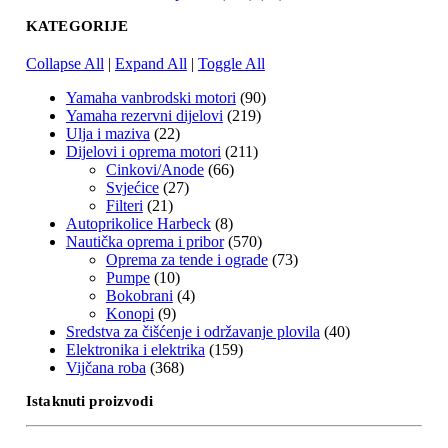
KATEGORIJE
Collapse All
|
Expand All
|
Toggle All
Yamaha vanbrodski motori
(90)
Yamaha rezervni dijelovi
(219)
Ulja i maziva
(22)
Dijelovi i oprema motori
(211)
Cinkovi/Anode
(66)
Svjećice
(27)
Filteri
(21)
Autoprikolice Harbeck
(8)
Nautička oprema i pribor
(570)
Oprema za tende i ograde
(73)
Pumpe
(10)
Bokobrani
(4)
Konopi
(9)
Sredstva za čišćenje i održavanje plovila
(40)
Elektronika i elektrika
(159)
Vijčana roba
(368)
Istaknuti proizvodi