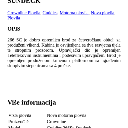
SUNDECK
Crownline Plovila
,
Cuddies
,
Motorna plovila
,
Nova plovila
,
Plovila
OPIS
266 SC je dobro opremljen brod za četveročlanu obitelj za
produženi vikend. Kabina je osvijetljena sa dva rasvjetna tijela
te stropnim prozorom.
Upravljački dio je opremljen
Teleflexovim instrumentima i podesivim upravljačem. Brod je
opremljen produženom krmenom platformom sa ugrađenim
sklopivim stepenicama sa 4 prečke.
Više informacija
Vrsta plovila
Nova motorna plovila
Proizvođač
Crownline
Model
Cuddies 266Sc Sundeck