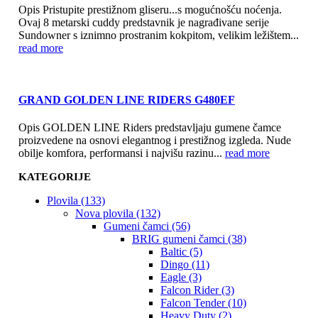
Opis Pristupite prestižnom gliseru...s mogućnošću noćenja.
Ovaj 8 metarski cuddy predstavnik je nagrađivane serije
Sundowner s iznimno prostranim kokpitom, velikim ležištem...
read more
GRAND GOLDEN LINE RIDERS G480EF
Opis GOLDEN LINE Riders predstavljaju gumene čamce
proizvedene na osnovi elegantnog i prestižnog izgleda. Nude
obilje komfora, performansi i najvišu razinu...
read more
KATEGORIJE
Plovila (133)
Nova plovila (132)
Gumeni čamci (56)
BRIG gumeni čamci (38)
Baltic (5)
Dingo (11)
Eagle (3)
Falcon Rider (3)
Falcon Tender (10)
Heavy Duty (2)