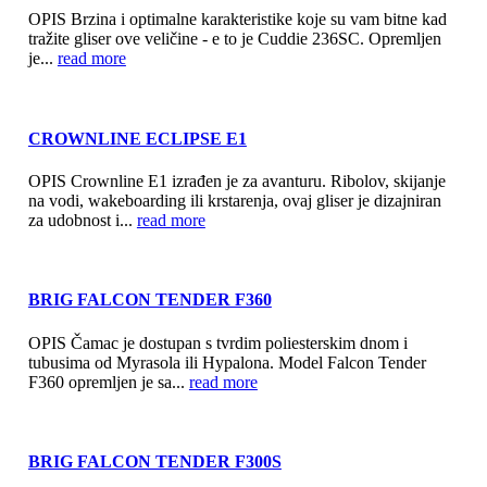
OPIS Brzina i optimalne karakteristike koje su vam bitne kad
tražite gliser ove veličine - e to je Cuddie 236SC. Opremljen
je...
read more
CROWNLINE ECLIPSE E1
OPIS Crownline E1 izrađen je za avanturu. Ribolov, skijanje
na vodi, wakeboarding ili krstarenja, ovaj gliser je dizajniran
za udobnost i...
read more
BRIG FALCON TENDER F360
OPIS Čamac je dostupan s tvrdim poliesterskim dnom i
tubusima od Myrasola ili Hypalona. Model Falcon Tender
F360 opremljen je sa...
read more
BRIG FALCON TENDER F300S