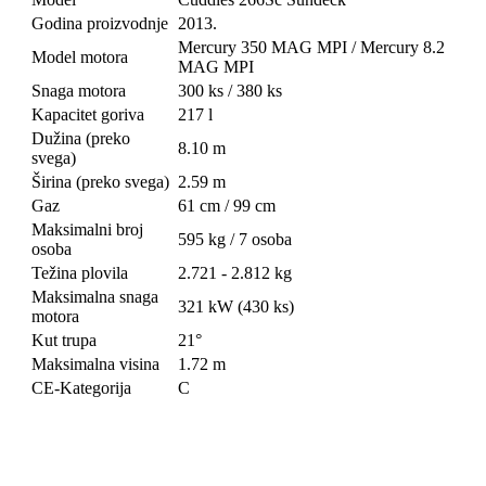
Godina proizvodnje
2013.
Mercury 350 MAG MPI / Mercury 8.2
Model motora
MAG MPI
Snaga motora
300 ks / 380 ks
Kapacitet goriva
217 l
Dužina (preko
8.10 m
svega)
Širina (preko svega)
2.59 m
Gaz
61 cm / 99 cm
Maksimalni broj
595 kg / 7 osoba
osoba
Težina plovila
2.721 - 2.812 kg
Maksimalna snaga
321 kW (430 ks)
motora
Kut trupa
21°
Maksimalna visina
1.72 m
CE-Kategorija
C