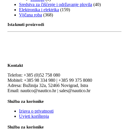
Sredstva za čišćenje i održavanje plovila
(40)
Elektronika i elektrika
(159)
Vijčana roba
(368)
Istaknuti proizvodi
Kontakt
Telefon: +385 (0)52 758 080
Mobitel: +385 98 334 980 | +385 99 375 8080
Adresa: Bužinija 32a, 52466 Novigrad, Istra
Email: nautico@nautico.hr | sales@nautico.hr
Služba za korisnike
Izjava o privatnosti
Uvjeti korištenja
Služba za korisnike