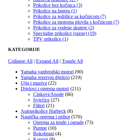
Prikolice bez kočnica (3)
Prikolice na lageru (1)
Prikolice za jedrilice sa kočnicom (7)
Prikolice za motorna plovila s kočnicom (7)
Prikolice za vodene skutere (2)
Specijalne prikolice (razne) (19)
TPV prikolice (1)
KATEGORIJE
Collapse All
|
Expand All
|
Toggle All
Yamaha vanbrodski motori
(90)
Yamaha rezervni dijelovi
(219)
Ulja i maziva
(22)
Dijelovi i oprema motori
(211)
Cinkovi/Anode
(66)
Svjećice
(27)
Filteri
(21)
Autoprikolice Harbeck
(8)
Nautička oprema i pribor
(570)
Oprema za tende i ograde
(73)
Pumpe
(10)
Bokobrani
(4)
Konopi
(9)