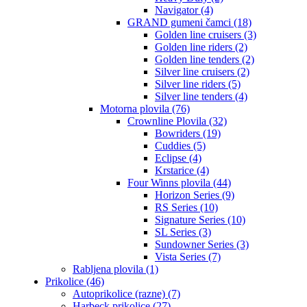
Navigator (4)
GRAND gumeni čamci (18)
Golden line cruisers (3)
Golden line riders (2)
Golden line tenders (2)
Silver line cruisers (2)
Silver line riders (5)
Silver line tenders (4)
Motorna plovila (76)
Crownline Plovila (32)
Bowriders (19)
Cuddies (5)
Eclipse (4)
Krstarice (4)
Four Winns plovila (44)
Horizon Series (9)
RS Series (10)
Signature Series (10)
SL Series (3)
Sundowner Series (3)
Vista Series (7)
Rabljena plovila (1)
Prikolice (46)
Autoprikolice (razne) (7)
Harbeck prikolice (27)