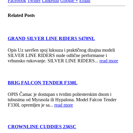
Facebook
Twitter
LinkedIn
Google +
Email
Related
Posts
GRAND SILVER LINE RIDERS S470NL
Opis Uz savršen spoj luksuza i praktičnog dizajna modeli
SILVER LINE RIDERS nude odlične performanse i
vrhunsko rukovanje. SILVER LINE RIDERS...
read more
BRIG FALCON TENDER F330L
OPIS Čamac je dostupan s tvrdim poliesterskim dnom i
tubusima od Myrasola ili Hypalona. Model Falcon Tender
F330L opremljen je sa...
read more
CROWNLINE CUDDIES 236SC