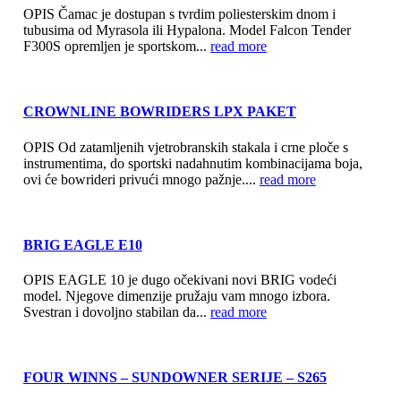
OPIS Čamac je dostupan s tvrdim poliesterskim dnom i
tubusima od Myrasola ili Hypalona. Model Falcon Tender
F300S opremljen je sportskom...
read more
CROWNLINE BOWRIDERS LPX PAKET
OPIS Od zatamljenih vjetrobranskih stakala i crne ploče s
instrumentima, do sportski nadahnutim kombinacijama boja,
ovi će bowrideri privući mnogo pažnje....
read more
BRIG EAGLE E10
OPIS EAGLE 10 je dugo očekivani novi BRIG vodeći
model. Njegove dimenzije pružaju vam mnogo izbora.
Svestran i dovoljno stabilan da...
read more
FOUR WINNS – SUNDOWNER SERIJE – S265