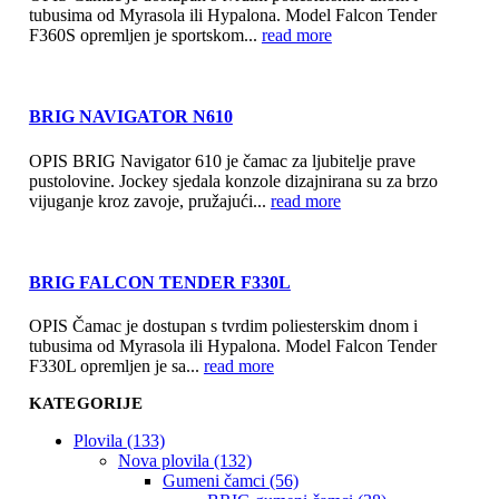
tubusima od Myrasola ili Hypalona. Model Falcon Tender
F360S opremljen je sportskom...
read more
BRIG NAVIGATOR N610
OPIS BRIG Navigator 610 je čamac za ljubitelje prave
pustolovine. Jockey sjedala konzole dizajnirana su za brzo
vijuganje kroz zavoje, pružajući...
read more
BRIG FALCON TENDER F330L
OPIS Čamac je dostupan s tvrdim poliesterskim dnom i
tubusima od Myrasola ili Hypalona. Model Falcon Tender
F330L opremljen je sa...
read more
KATEGORIJE
Plovila (133)
Nova plovila (132)
Gumeni čamci (56)