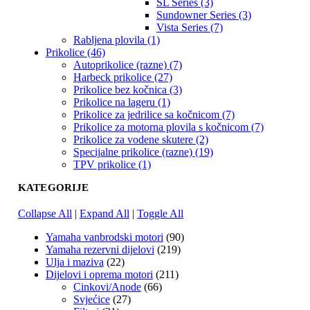
SL Series (3)
Sundowner Series (3)
Vista Series (7)
Rabljena plovila (1)
Prikolice (46)
Autoprikolice (razne) (7)
Harbeck prikolice (27)
Prikolice bez kočnica (3)
Prikolice na lageru (1)
Prikolice za jedrilice sa kočnicom (7)
Prikolice za motorna plovila s kočnicom (7)
Prikolice za vodene skutere (2)
Specijalne prikolice (razne) (19)
TPV prikolice (1)
KATEGORIJE
Collapse All
|
Expand All
|
Toggle All
Yamaha vanbrodski motori
(90)
Yamaha rezervni dijelovi
(219)
Ulja i maziva
(22)
Dijelovi i oprema motori
(211)
Cinkovi/Anode
(66)
Svjećice
(27)