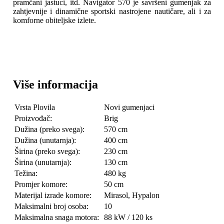
pramčani jastuci, itd. Navigator 570 je savršeni gumenjak za
zahtjevnije i dinamične sportski nastrojene nautičare, ali i za
komforne obiteljske izlete.
Više informacija
Vrsta Plovila
Novi gumenjaci
Proizvođač:
Brig
Dužina (preko svega):
570 cm
Dužina (unutarnja):
400 cm
Širina (preko svega):
230 cm
Širina (unutarnja):
130 cm
Težina:
480 kg
Promjer komore:
50 cm
Materijal izrade komore:
Mirasol, Hypalon
Maksimalni broj osoba:
10
Maksimalna snaga motora:
88 kW / 120 ks