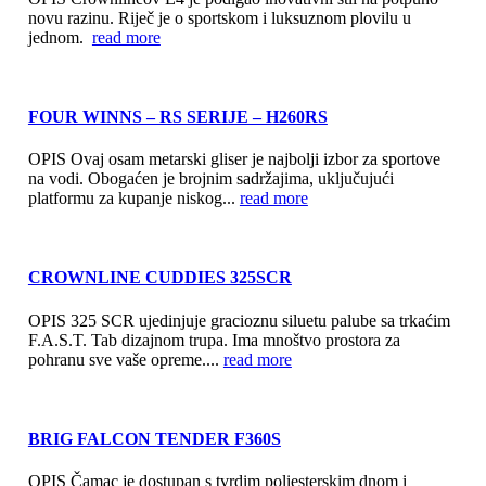
novu razinu. Riječ je o sportskom i luksuznom plovilu u
jednom.
read more
FOUR WINNS – RS SERIJE – H260RS
OPIS Ovaj osam metarski gliser je najbolji izbor za sportove
na vodi. Obogaćen je brojnim sadržajima, uključujući
platformu za kupanje niskog...
read more
CROWNLINE CUDDIES 325SCR
OPIS 325 SCR ujedinjuje gracioznu siluetu palube sa trkaćim
F.A.S.T. Tab dizajnom trupa. Ima mnoštvo prostora za
pohranu sve vaše opreme....
read more
BRIG FALCON TENDER F360S
OPIS Čamac je dostupan s tvrdim poliesterskim dnom i