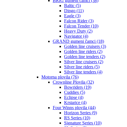
BRIG gumeni čamci (38)
Baltic (5)
Dingo (11)
Eagle (3)
Falcon Rider (3)
Falcon Tender (10)
Heavy Duty (2)
Navigator (4)
GRAND gumeni čamci (18)
Golden line cruisers (3)
Golden line riders (2)
Golden line tenders (2)
Silver line cruisers (2)
Silver line riders (5)
Silver line tenders (4)
Motorna plovila (76)
Crownline Plovila (32)
Bowriders (19)
Cuddies (5)
Eclipse (4)
Krstarice (4)
Four Winns plovila (44)
Horizon Series (9)
RS Series (10)
Signature Series (10)