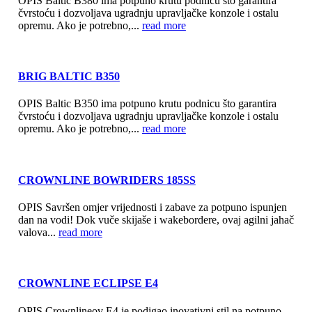
OPIS Baltic B380 ima potpuno krutu podnicu što garantira
čvrstoću i dozvoljava ugradnju upravljačke konzole i ostalu
opremu. Ako je potrebno,...
read more
BRIG BALTIC B350
OPIS Baltic B350 ima potpuno krutu podnicu što garantira
čvrstoću i dozvoljava ugradnju upravljačke konzole i ostalu
opremu. Ako je potrebno,...
read more
CROWNLINE BOWRIDERS 185SS
OPIS Savršen omjer vrijednosti i zabave za potpuno ispunjen
dan na vodi! Dok vuče skijaše i wakebordere, ovaj agilni jahač
valova...
read more
CROWNLINE ECLIPSE E4
OPIS Crownlineov E4 je podigao inovativni stil na potpuno