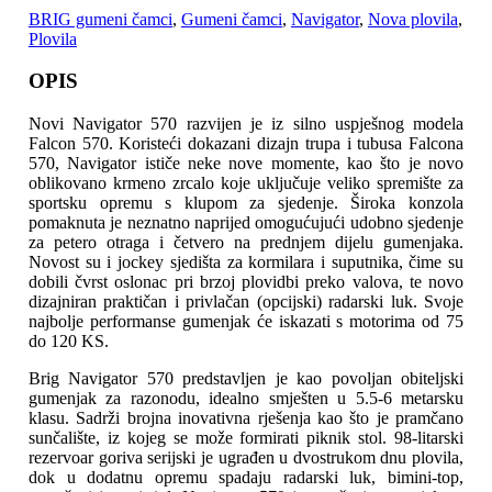
BRIG gumeni čamci
,
Gumeni čamci
,
Navigator
,
Nova plovila
,
Plovila
OPIS
Novi Navigator 570 razvijen je iz silno uspješnog modela
Falcon 570. Koristeći dokazani dizajn trupa i tubusa Falcona
570, Navigator ističe neke nove momente
, kao što je novo
oblikovano krmeno zrcalo koje uključuje veliko spremište za
sportsku opremu s klupom za sjedenje. Široka konzola
pomaknuta je neznatno naprijed omogućujući udobno sjedenje
za petero otraga i četvero na prednjem dijelu gumenjaka.
Novost su i jockey sjedišta za kormilara i suputnika, čime su
dobili čvrst oslonac pri brzoj plovidbi preko valova, te novo
dizajniran praktičan i privlačan (opcijski) radarski luk. Svoje
najbolje performanse gumenjak će iskazati s motorima od 75
do 120 KS.
Brig Navigator 570 predstavljen je kao povoljan obiteljski
gumenjak za razonodu, idealno smješten u 5.5-6 metarsku
klasu. Sadrži brojna inovativna rješenja kao što je pramčano
sunčalište, iz kojeg se može formirati piknik stol. 98-litarski
rezervoar goriva serijski je ugrađen u dvostrukom dnu plovila,
dok u dodatnu opremu spadaju radarski luk, bimini-top,