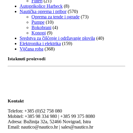
Filteri
(21)
Autoprikolice Harbeck
(8)
Nautička oprema i pribor
(570)
Oprema za tende i ograde
(73)
Pumpe
(10)
Bokobrani
(4)
Konopi
(9)
Sredstva za čišćenje i održavanje plovila
(40)
Elektronika i elektrika
(159)
Vijčana roba
(368)
Istaknuti proizvodi
Kontakt
Telefon: +385 (0)52 758 080
Mobitel: +385 98 334 980 | +385 99 375 8080
Adresa: Bužinija 32a, 52466 Novigrad, Istra
Email: nautico@nautico.hr | sales@nautico.hr