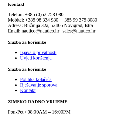
Kontakt
Telefon: +385 (0)52 758 080
Mobitel: +385 98 334 980 | +385 99 375 8080
Adresa: Bužinija 32a, 52466 Novigrad, Istra
Email: nautico@nautico.hr | sales@nautico.hr
Služba za korisnike
Izjava o privatnosti
Uvjeti korištenja
Služba za korisnike
Politika kolačića
Rješavanje sporova
Kontakt
ZIMSKO RADNO VRIJEME
Pon-Pet / 08:00AM – 16:00PM