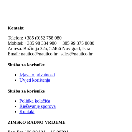
Kontakt
Telefon: +385 (0)52 758 080
Mobitel: +385 98 334 980 | +385 99 375 8080
Adresa: Bužinija 32a, 52466 Novigrad, Istra
Email: nautico@nautico.hr | sales@nautico.hr
Služba za korisnike
Izjava o privatnosti
Uvjeti korištenja
Služba za korisnike
Politika kolačića
Rješavanje sporova
Kontakt
ZIMSKO RADNO VRIJEME