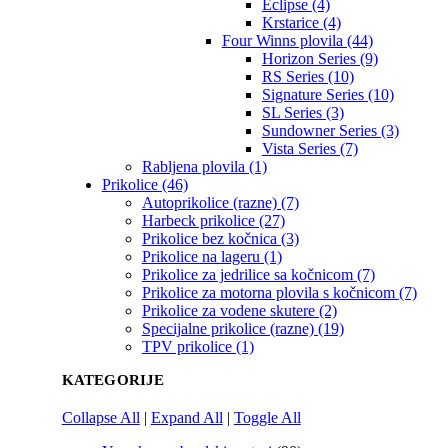
Eclipse (4)
Krstarice (4)
Four Winns plovila (44)
Horizon Series (9)
RS Series (10)
Signature Series (10)
SL Series (3)
Sundowner Series (3)
Vista Series (7)
Rabljena plovila (1)
Prikolice (46)
Autoprikolice (razne) (7)
Harbeck prikolice (27)
Prikolice bez kočnica (3)
Prikolice na lageru (1)
Prikolice za jedrilice sa kočnicom (7)
Prikolice za motorna plovila s kočnicom (7)
Prikolice za vodene skutere (2)
Specijalne prikolice (razne) (19)
TPV prikolice (1)
KATEGORIJE
Collapse All
|
Expand All
|
Toggle All