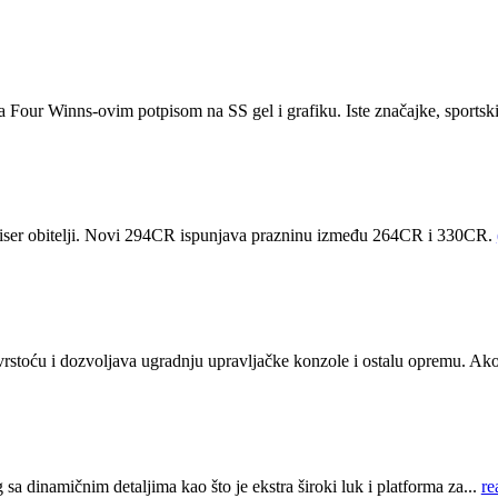
sa Four Winns-ovim potpisom na SS gel i grafiku. Iste značajke, sportski
iser obitelji. Novi 294CR ispunjava prazninu između 264CR i 330CR.
rstoću i dozvoljava ugradnju upravljačke konzole i ostalu opremu. Ako 
 dinamičnim detaljima kao što je ekstra široki luk i platforma za...
re