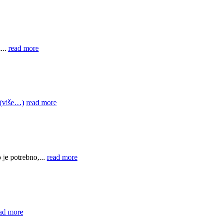
...
read more
(više…)
read more
je potrebno,...
read more
ad more