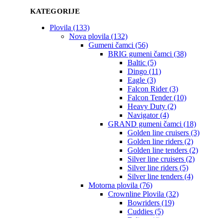
KATEGORIJE
Plovila (133)
Nova plovila (132)
Gumeni čamci (56)
BRIG gumeni čamci (38)
Baltic (5)
Dingo (11)
Eagle (3)
Falcon Rider (3)
Falcon Tender (10)
Heavy Duty (2)
Navigator (4)
GRAND gumeni čamci (18)
Golden line cruisers (3)
Golden line riders (2)
Golden line tenders (2)
Silver line cruisers (2)
Silver line riders (5)
Silver line tenders (4)
Motorna plovila (76)
Crownline Plovila (32)
Bowriders (19)
Cuddies (5)