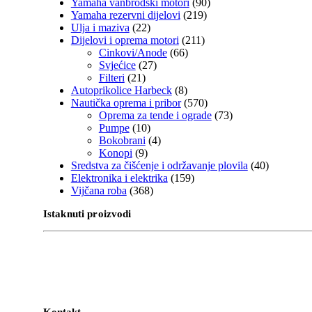
Yamaha vanbrodski motori
(90)
Yamaha rezervni dijelovi
(219)
Ulja i maziva
(22)
Dijelovi i oprema motori
(211)
Cinkovi/Anode
(66)
Svjećice
(27)
Filteri
(21)
Autoprikolice Harbeck
(8)
Nautička oprema i pribor
(570)
Oprema za tende i ograde
(73)
Pumpe
(10)
Bokobrani
(4)
Konopi
(9)
Sredstva za čišćenje i održavanje plovila
(40)
Elektronika i elektrika
(159)
Vijčana roba
(368)
Istaknuti proizvodi