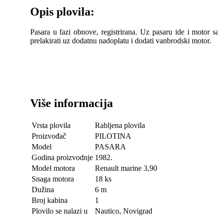
Opis plovila:
Pasara u fazi obnove, registrirana. Uz pasaru ide i motor
prelakirati uz dodatnu nadoplatu i dodati vanbrodski motor.
Više informacija
Vrsta plovila
Rabljena plovila
Proizvođač
PILOTINA
Model
PASARA
Godina proizvodnje
1982.
Model motora
Renault marine 3,90
Snaga motora
18 ks
Dužina
6 m
Broj kabina
1
Plovilo se nalazi u
Nautico, Novigrad