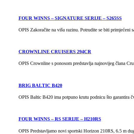
FOUR WINNS – SIGNATURE SERIJE – S265SS
OPIS Zakoračite na višu razinu. Potrudite se biti primjećeni 
CROWNLINE CRUISERS 294CR
OPIS Crownline s ponosom predstavlja najnovijeg člana Cru
BRIG BALTIC B420
OPIS Baltic B420 ima potpuno krutu podnicu što garantira čv
FOUR WINNS – RS SERIJE – H210RS
OPIS Predstavljamo novi sportski Horizon 210RS, 6.5 m dug sa