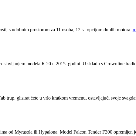
nosti, s udobnim prostorom za 11 osoba, 12 sa opcijom duplih motora.
r
dstavljanjem modela R 20 u 2015. godini. U skladu s Crownline tradic
 trup, glisirat ćete u vrlo kratkom vremenu, ostavljajući svoje svagda
ima od Myrasola ili Hypalona. Model Falcon Tender F300 opremljen je