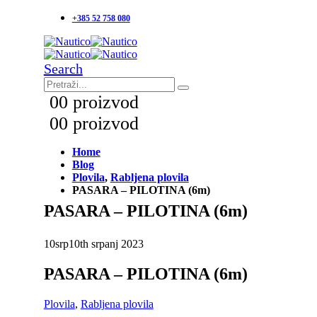
+385 52 758 080
Search
0
0 proizvod
0
0 proizvod
Home
Blog
Plovila
,
Rabljena plovila
PASARA – PILOTINA (6m)
PASARA – PILOTINA (6m)
10
srp
10th srpanj 2023
PASARA – PILOTINA (6m)
Plovila
,
Rabljena plovila