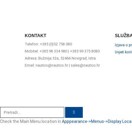
KONTAKT
SLUŽBA
Telefon: +385 (0)52 758 080
Izjava o p
Mobitel: +385 98 334 980 | +385 99 375 8080
Uvjeti kor
Adresa: Bužinija 32a, 52466 Novigrad, Istra
Email: nautico@nautico.hr | sales@nautico.hr
Check the Main Menu location in
Apppearance->Menus->Display Loca