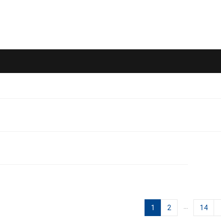
…
1
2
14