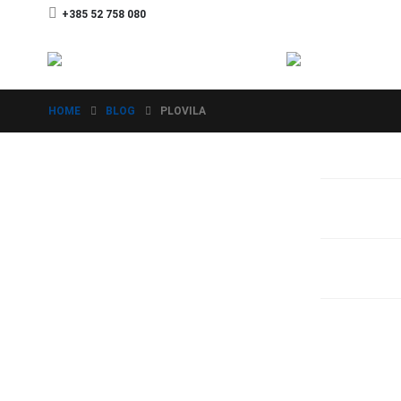
+385 52 758 080
HOME
BLOG
PLOVILA