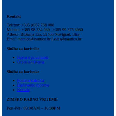
Kontakt
Telefon: +385 (0)52 758 080
Mobitel: +385 98 334 980 | +385 99 375 8080
Adresa: Bužinija 32a, 52466 Novigrad, Istra
Email: nautico@nautico.hr | sales@nautico.hr
Služba za korisnike
Izjava o privatnosti
Uvjeti korištenja
Služba za korisnike
Politika kolačića
Rješavanje sporova
Kontakt
ZIMSKO RADNO VRIJEME
Pon-Pet / 08:00AM – 16:00PM