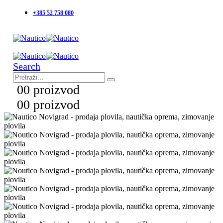
+385 52 758 080
Search
0
0 proizvod
0
0 proizvod