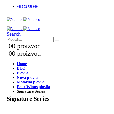
+385 52 758 080
Search
0
0 proizvod
0
0 proizvod
Home
Blog
Plovila
Nova plovila
Motorna plovila
Four Winns plovila
Signature Series
Signature Series