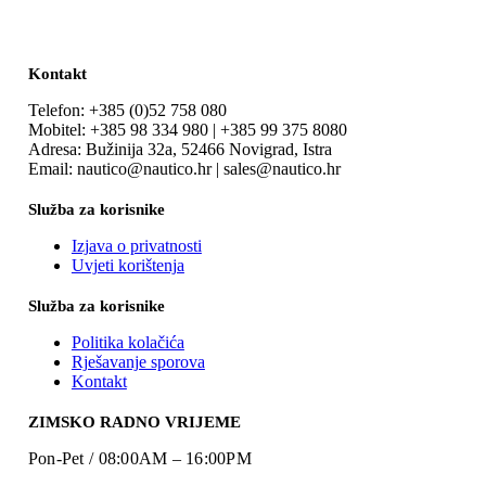
Kontakt
Telefon: +385 (0)52 758 080
Mobitel: +385 98 334 980 | +385 99 375 8080
Adresa: Bužinija 32a, 52466 Novigrad, Istra
Email: nautico@nautico.hr | sales@nautico.hr
Služba za korisnike
Izjava o privatnosti
Uvjeti korištenja
Služba za korisnike
Politika kolačića
Rješavanje sporova
Kontakt
ZIMSKO RADNO VRIJEME
Pon-Pet / 08:00AM – 16:00PM