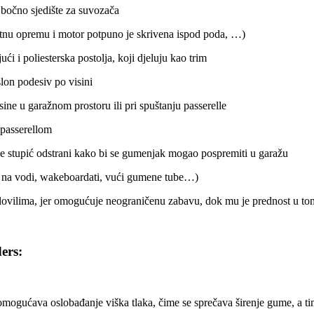
 bočno sjedište za suvozača
dodatnu opremu i motor potpuno je skrivena ispod poda, …)
ći i poliesterska postolja, koji djeluju kao trim
lon podesiv po visini
ine u garažnom prostoru ili pri spuštanju passerelle
 passerellom
se stupić odstrani kako bi se gumenjak mogao pospremiti u garažu
ti na vodi, wakeboardati, vući gumene tube…)
plovilima, jer omogućuje neograničenu zabavu, dok mu je prednost u to
ers:
mogućava oslobađanje viška tlaka, čime se sprečava širenje gume, a time