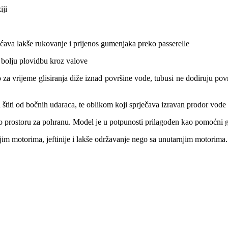
iji
ćava lakše rukovanje i prijenos gumenjaka preko passerelle
 bolju plovidbu kroz valove
 za vrijeme glisiranja diže iznad površine vode, tubusi ne dodiruju po
 štiti od bočnih udaraca, te oblikom koji sprječava izravan prodor vode 
 o prostoru za pohranu. Model je u potpunosti prilagođen kao pomoćni 
im motorima, jeftinije i lakše održavanje nego sa unutarnjim motorima.