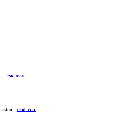
a...
read more
prostoru.
read more