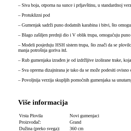
– Siva boja, otporna na sunce i prljavštinu, u standardnoj verz
– Protuklizni pod
– Gumenjak sadrži puno dodatnih karabina i bitvi, što omogu
– Blago zašiljen prednji dio i V oblik trupa, omogućuju puno
– Modeli posjeduju HSH sistem trupa, što znači da se plovilo
manja potrošnja goriva itd.
– Rub gumenjaka izrađen je od izdržljive izolirane trake, koja
– Sva oprema dizajnirana je tako da se može podesiti ovisno
– Povoljnija verzija skupljih pomoćnih gumenjaka sa unutarnj
Više informacija
Vrsta Plovila
Novi gumenjaci
Proizvođač:
Grand
Dužina (preko svega):
360 cm