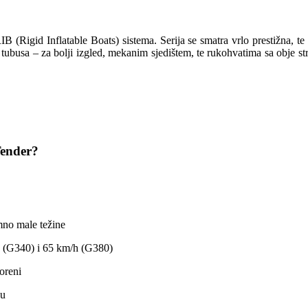
igid Inflatable Boats) sistema. Serija se smatra vrlo prestižna, te s
ubusa – za bolji izgled, mekanim sjedištem, te rukohvatima sa obje str
Tender?
no male težine
/h (G340) i 65 km/h (G380)
oreni
bu