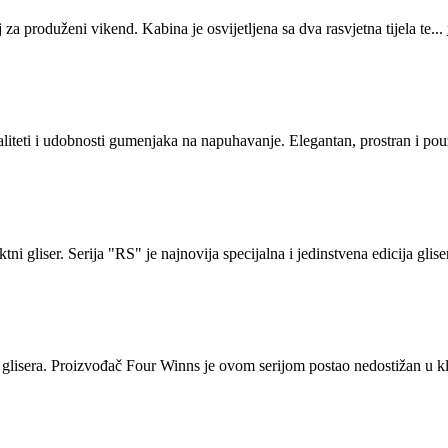
a produženi vikend. Kabina je osvijetljena sa dva rasvjetna tijela te...
ti i udobnosti gumenjaka na napuhavanje. Elegantan, prostran i pouz
gliser. Serija "RS" je najnovija specijalna i jedinstvena edicija gliser
a glisera. Proizvođač Four Winns je ovom serijom postao nedostižan u kl