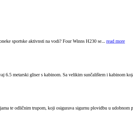
i poneke sportske aktivnsti na vodi? Four Winns H230 se...
read more
vaj 6.5 metarski gliser s kabinom. Sa velikim sunčalištem i kabinom koj
ijama te odličnim trupom, koji osigurava sigurnu plovidbu u udobnom 