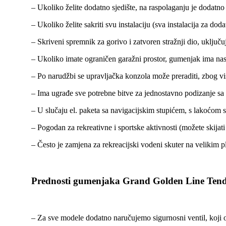
– Ukoliko želite dodatno sjedište, na raspolaganju je dodatno
– Ukoliko želite sakriti svu instalaciju (sva instalacija za 
– Skriveni spremnik za gorivo i zatvoren stražnji dio, uključuju
– Ukoliko imate ograničen garažni prostor, gumenjak ima nas
– Po narudžbi se upravljačka konzola može preraditi, zbog vis
– Ima ugrađe sve potrebne bitve za jednostavno podizanje sa
– U slučaju el. paketa sa navigacijskim stupićem, s lakoćom 
– Pogodan za rekreativne i sportske aktivnosti (možete skija
– Često je zamjena za rekreacijski vodeni skuter na velikim 
Prednosti gumenjaka Grand Golden Line Tend
– Za sve modele dodatno naručujemo sigurnosni ventil, koji o