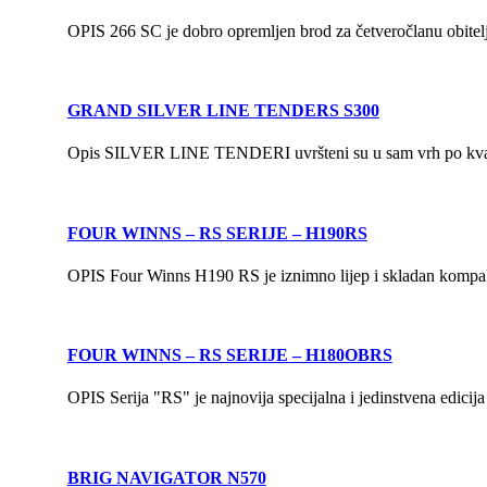
OPIS 266 SC je dobro opremljen brod za četveročlanu obitelj z
GRAND SILVER LINE TENDERS S300
Opis SILVER LINE TENDERI uvršteni su u sam vrh po kvalite
FOUR WINNS – RS SERIJE – H190RS
OPIS Four Winns H190 RS je iznimno lijep i skladan kompaktni 
FOUR WINNS – RS SERIJE – H180OBRS
OPIS Serija "RS" je najnovija specijalna i jedinstvena edicij
BRIG NAVIGATOR N570