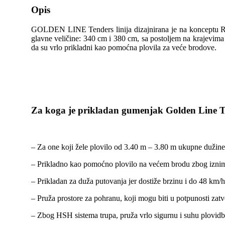
Opis
GOLDEN LINE Tenders linija dizajnirana je na konceptu RIB (R
glavne veličine: 340 cm i 380 cm, sa postoljem na krajevima t
da su vrlo prikladni kao pomoćna plovila za veće brodove.
Za koga je prikladan gumenjak Golden Line 
– Za one koji žele plovilo od 3.40 m – 3.80 m ukupne dužine
– Prikladno kao pomoćno plovilo na većem brodu zbog iznim
– Prikladan za duža putovanja jer dostiže brzinu i do 48 km
– Pruža prostore za pohranu, koji mogu biti u potpunosti zatv
– Zbog HSH sistema trupa, pruža vrlo sigurnu i suhu plovid