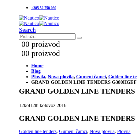
+385 52 758 080
Search
0
0 proizvod
0
0 proizvod
Home
Blog
Plovila
,
Nova plovila
,
Gumeni čamci
,
Golden line t
GRAND GOLDEN LINE TENDERS G380HGEF
GRAND GOLDEN LINE TENDERS
12
kol
12th kolovoz 2016
GRAND GOLDEN LINE TENDERS
Golden line tenders
,
Gumeni čamci
,
Nova plovila
,
Plovila