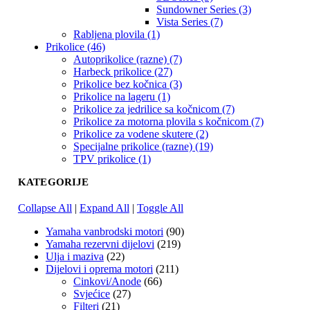
Sundowner Series (3)
Vista Series (7)
Rabljena plovila (1)
Prikolice (46)
Autoprikolice (razne) (7)
Harbeck prikolice (27)
Prikolice bez kočnica (3)
Prikolice na lageru (1)
Prikolice za jedrilice sa kočnicom (7)
Prikolice za motorna plovila s kočnicom (7)
Prikolice za vodene skutere (2)
Specijalne prikolice (razne) (19)
TPV prikolice (1)
KATEGORIJE
Collapse All
|
Expand All
|
Toggle All
Yamaha vanbrodski motori
(90)
Yamaha rezervni dijelovi
(219)
Ulja i maziva
(22)
Dijelovi i oprema motori
(211)
Cinkovi/Anode
(66)
Svjećice
(27)
Filteri
(21)