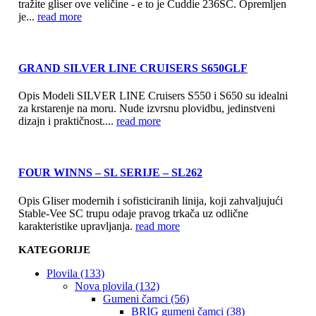
tražite gliser ove veličine - e to je Cuddie 236SC. Opremljen
je...
read more
GRAND SILVER LINE CRUISERS S650GLF
Opis Modeli SILVER LINE Cruisers S550 i S650 su idealni
za krstarenje na moru. Nude izvrsnu plovidbu, jedinstveni
dizajn i praktičnost....
read more
FOUR WINNS – SL SERIJE – SL262
Opis Gliser modernih i sofisticiranih linija, koji zahvaljujući
Stable-Vee SC trupu odaje pravog trkača uz odlične
karakteristike upravljanja.
read more
KATEGORIJE
Plovila (133)
Nova plovila (132)
Gumeni čamci (56)
BRIG gumeni čamci (38)