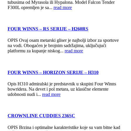
tubusima od Myrasola ili Hypalona. Model Falcon Tender
F300L opremljen je sa...
read more
FOUR WINNS – RS SERIJE – H260RS
OPIS Ovaj osam metarski gliser je najbolji izbor za sportove
na vodi. Obogaćen je brojnim sadržajima, uključujući
platformu za kupanje niskog...
read more
FOUR WINNS – HORIZON SERIJE – H310
Opis H310 admiralski je predstavnik u skupini Four Winns
bowridera. Na devet i pol metara, uz klasične elemente
udobnosti nudi i...
read more
CROWNLINE CUDDIES 236SC
OPIS Brzina i optimalne karakteristike koje su vam bitne kad