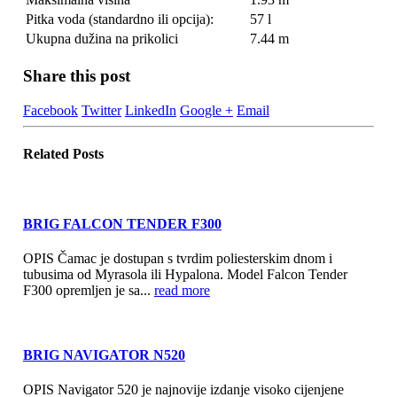
Pitka voda (standardno ili opcija):
57 l
Ukupna dužina na prikolici
7.44 m
Share this post
Facebook
Twitter
LinkedIn
Google +
Email
Related
Posts
BRIG FALCON TENDER F300
OPIS Čamac je dostupan s tvrdim poliesterskim dnom i
tubusima od Myrasola ili Hypalona. Model Falcon Tender
F300 opremljen je sa...
read more
BRIG NAVIGATOR N520
OPIS Navigator 520 je najnovije izdanje visoko cijenjene