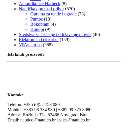
Autoprikolice Harbeck
(8)
Nautička oprema i pribor
(570)
Oprema za tende i ograde
(73)
Pumpe
(10)
Bokobrani
(4)
Konopi
(9)
Sredstva za čišćenje i održavanje plovila
(40)
Elektronika i elektrika
(159)
Vijčana roba
(368)
Istaknuti proizvodi
Kontakt
Telefon: +385 (0)52 758 080
Mobitel: +385 98 334 980 | +385 99 375 8080
Adresa: Bužinija 32a, 52466 Novigrad, Istra
Email: nautico@nautico.hr | sales@nautico.hr