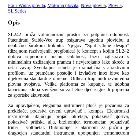
Four Winns plovila
,
Motorna plovila
,
Nova plovila
,
Plovila
,
SL Series
Opis
SL242 pruža voluminozan prostor za potpunu udobnost.
Patentirani Stable-Vee trup osigurava ugodnu plovidbu u
neobično širokom kokpitu. Njegov “Split Chine design”
(dizajnom razdvojenih pregibnica) je koncept s kojim SL242
dobiva superiornu bočnu stabilnost, brzo izglisirava s
minimalnim uzdizanjem pramca i nevjerojatno lako skreće u
oštar zavoj. Sveukupna silueta je dramatična s atraktivnim
profilom, uz pramčano postolje i izvlačive inox bitve kao
dijelovima standardne opreme. Odličan trup nudi izvanredna
plovna svojstva. Velika platforma za kupanje, te udobna
tapacirana klupa savršene su za ljetne dječje igre ili priprema
za sportske aktivnosti.
Za upravljačem, elegantna instrument ploča je pozadina za
prekidače, podesivi drveni upravljač i kompas. Elektronski
instrumenti uključuju brojač okretaja, pokazivač goriva,
pokazivač pritiska ulja, brzinomjer, termometar, pokazivač
trima i voltmetar. Dubinomjer s alarmom za plićinu je
dragocjen standardni instrument upotpunjen termometrom