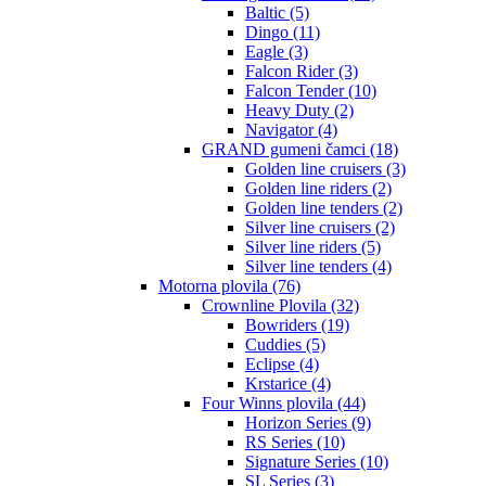
Baltic (5)
Dingo (11)
Eagle (3)
Falcon Rider (3)
Falcon Tender (10)
Heavy Duty (2)
Navigator (4)
GRAND gumeni čamci (18)
Golden line cruisers (3)
Golden line riders (2)
Golden line tenders (2)
Silver line cruisers (2)
Silver line riders (5)
Silver line tenders (4)
Motorna plovila (76)
Crownline Plovila (32)
Bowriders (19)
Cuddies (5)
Eclipse (4)
Krstarice (4)
Four Winns plovila (44)
Horizon Series (9)
RS Series (10)
Signature Series (10)
SL Series (3)