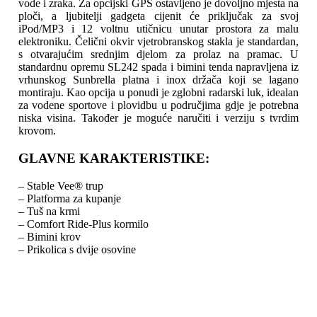
vode i zraka. Za opcijski GPS ostavljeno je dovoljno mjesta na
ploči, a ljubitelji gadgeta cijenit će priključak za svoj
iPod/MP3 i 12 voltnu utičnicu unutar prostora za malu
elektroniku. Čelični okvir vjetrobranskog stakla je standardan,
s otvarajućim srednjim djelom za prolaz na pramac. U
standardnu opremu SL242 spada i bimini tenda napravljena iz
vrhunskog Sunbrella platna i inox držača koji se lagano
montiraju. Kao opcija u ponudi je zglobni radarski luk, idealan
za vodene sportove i plovidbu u područjima gdje je potrebna
niska visina. Također je moguće naručiti i verziju s tvrdim
krovom.
GLAVNE KARAKTERISTIKE:
– Stable Vee® trup
– Platforma za kupanje
– Tuš na krmi
– Comfort Ride-Plus kormilo
– Bimini krov
– Prikolica s dvije osovine