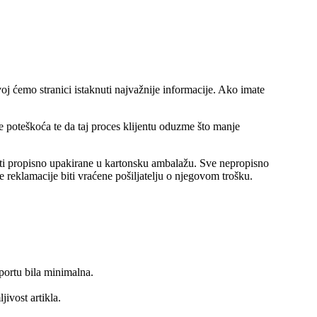
oj ćemo stranici istaknuti najvažnije informacije. Ako imate
 poteškoća te da taj proces klijentu oduzme što manje
biti propisno upakirane u kartonsku ambalažu. Sve nepropisno
e reklamacije biti vraćene pošiljatelju o njegovom trošku.
sportu bila minimalna.
jivost artikla.