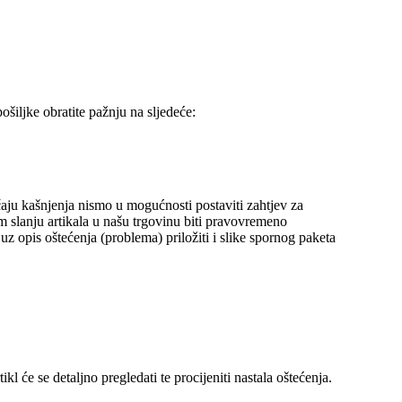
šiljke obratite pažnju na sljedeće:
aju kašnjenja nismo u mogućnosti postaviti zahtjev za
m slanju artikala u našu trgovinu biti pravovremeno
z opis oštećenja (problema) priložiti i slike spornog paketa
kl će se detaljno pregledati te procijeniti nastala oštećenja.