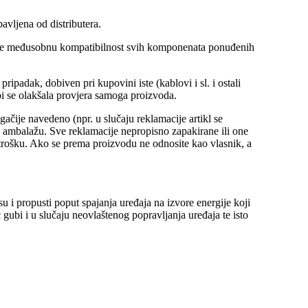
vljena od distributera.
a, te međusobnu kompatibilnost svih komponenata ponuđenih
ipadak, dobiven pri kupovini iste (kablovi i sl. i ostali
bi se olakšala provjera samoga proizvoda.
ačije navedeno (npr. u slučaju reklamacije artikl se
 ambalažu. Sve reklamacije nepropisno zapakirane ili one
m trošku. Ako se prema proizvodu ne odnosite kao vlasnik, a
 i propusti poput spajanja uređaja na izvore energije koji
gubi i u slučaju neovlaštenog popravljanja uređaja te isto