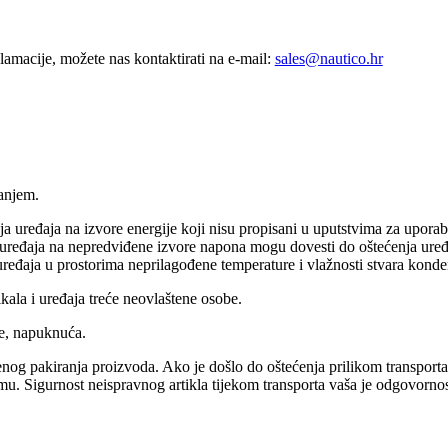
lamacije, možete nas kontaktirati na e-mail:
sales@nautico.hr
vanjem.
a uređaja na izvore energije koji nisu propisani u uputstvima za upora
e uređaja na nepredviđene izvore napona mogu dovesti do oštećenja uređaj
uređaja u prostorima neprilagođene temperature i vlažnosti stvara kon
kala i uređaja treće neovlaštene osobe.
e, napuknuća.
enog pakiranja proizvoda. Ako je došlo do oštećenja prilikom transport
blemu. Sigurnost neispravnog artikla tijekom transporta vaša je odgovor