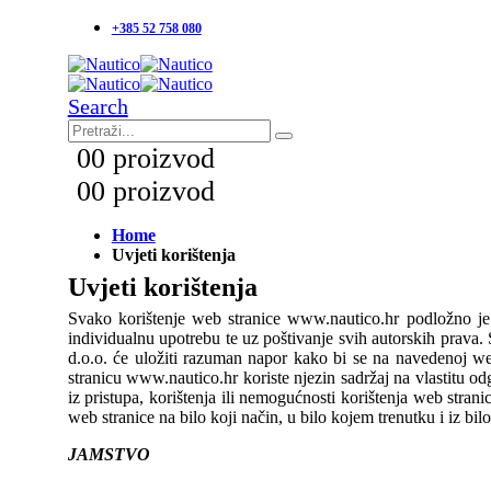
+385 52 758 080
Search
0
0 proizvod
0
0 proizvod
Home
Uvjeti korištenja
Uvjeti korištenja
Svako korištenje web stranice www.nautico.hr podložno je
individualnu upotrebu te uz poštivanje svih autorskih prava. S
d.o.o. će uložiti razuman napor kako bi se na navedenoj web 
stranicu www.nautico.hr koriste njezin sadržaj na vlastitu odg
iz pristupa, korištenja ili nemogućnosti korištenja web stra
web stranice na bilo koji način, u bilo kojem trenutku i iz bi
JAMSTVO