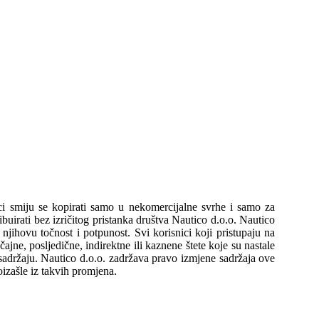
i smiju se kopirati samo u nekomercijalne svrhe i samo za
ibuirati bez izričitog pristanka društva Nautico d.o.o. Nautico
njihovu točnost i potpunost. Svi korisnici koji pristupaju na
ajne, posljedične, indirektne ili kaznene štete koje su nastale
 sadržaju. Nautico d.o.o. zadržava pravo izmjene sadržaja ove
oizašle iz takvih promjena.