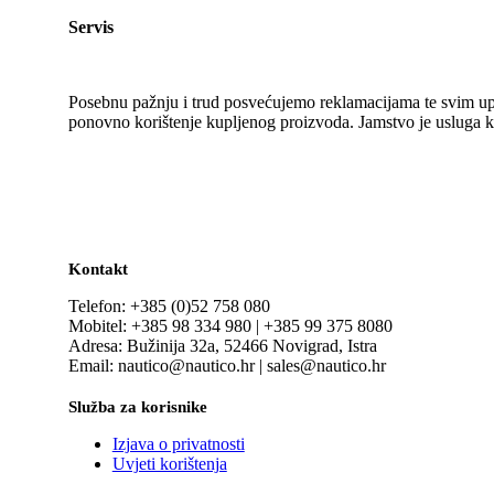
Servis
Posebnu pažnju i trud posvećujemo reklamacijama te svim upi
ponovno korištenje kupljenog proizvoda. Jamstvo je usluga k
Kontakt
Telefon: +385 (0)52 758 080
Mobitel: +385 98 334 980 | +385 99 375 8080
Adresa: Bužinija 32a, 52466 Novigrad, Istra
Email: nautico@nautico.hr | sales@nautico.hr
Služba za korisnike
Izjava o privatnosti
Uvjeti korištenja