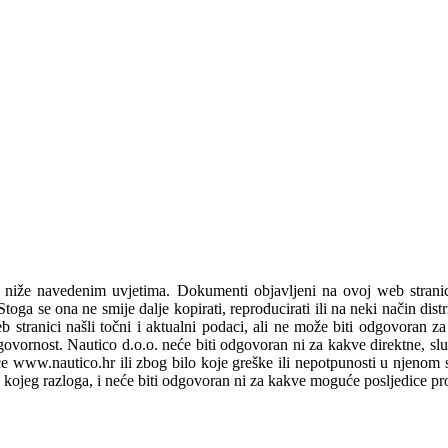
 niže navedenim uvjetima. Dokumenti objavljeni na ovoj web stranic
toga se ona ne smije dalje kopirati, reproducirati ili na neki način distr
stranici našli točni i aktualni podaci, ali ne može biti odgovoran za 
ovornost. Nautico d.o.o. neće biti odgovoran ni za kakve direktne, sluč
nice www.nautico.hr ili zbog bilo koje greške ili nepotpunosti u njenom
lo kojeg razloga, i neće biti odgovoran ni za kakve moguće posljedice pr