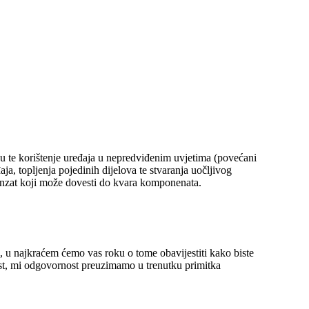
bu te korištenje uređaja u nepredviđenim uvjetima (povećani
a, topljenja pojedinih dijelova te stvaranja uočljivog
denzat koji može dovesti do kvara komponenata.
a, u najkraćem ćemo vas roku o tome obavijestiti kako biste
nost, mi odgovornost preuzimamo u trenutku primitka