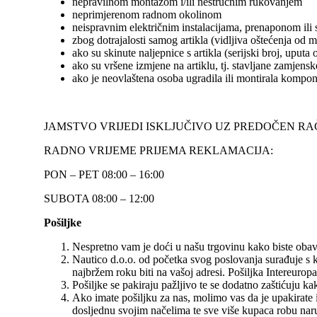
nepravilnom montažom i/ili nestručnim rukovanjem
neprimjerenom radnom okolinom
neispravnim električnim instalacijama, prenaponom ili
zbog dotrajalosti samog artikla (vidljiva oštećenja od 
ako su skinute naljepnice s artikla (serijski broj, uputa o
ako su vršene izmjene na artiklu, tj. stavljane zamjen
ako je neovlaštena osoba ugradila ili montirala kompo
JAMSTVO VRIJEDI ISKLJUČIVO UZ PREDOČEN R
RADNO VRIJEME PRIJEMA REKLAMACIJA:
PON – PET 08:00 – 16:00
SUBOTA 08:00 – 12:00
Pošiljke
Nespretno vam je doći u našu trgovinu kako biste obav
Nautico d.o.o. od početka svog poslovanja surađuje s
najbržem roku biti na vašoj adresi. Pošiljka Intereuro
Pošiljke se pakiraju pažljivo te se dodatno zaštićuju 
Ako imate pošiljku za nas, molimo vas da je upakirate i
dosljednu svojim načelima te sve više kupaca robu nar