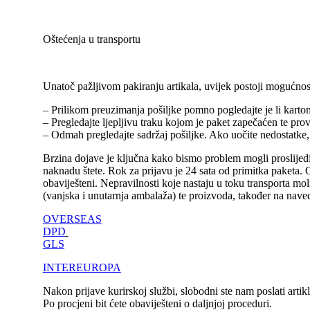
Oštećenja u transportu
Unatoč pažljivom pakiranju artikala, uvijek postoji mogućnos
– Prilikom preuzimanja pošiljke pomno pogledajte je li karton 
– Pregledajte ljepljivu traku kojom je paket zapečaćen te provj
– Odmah pregledajte sadržaj pošiljke. Ako uočite nedostatke,
Brzina dojave je ključna kako bismo problem mogli proslijed
naknadu štete. Rok za prijavu je 24 sata od primitka paketa.
obaviješteni. Nepravilnosti koje nastaju u toku transporta mo
(vanjska i unutarnja ambalaža) te proizvoda, također na nave
OVERSEAS
DPD
GLS
INTEREUROPA
Nakon prijave kurirskoj službi, slobodni ste nam poslati artikl 
Po procjeni bit ćete obaviješteni o daljnjoj proceduri.