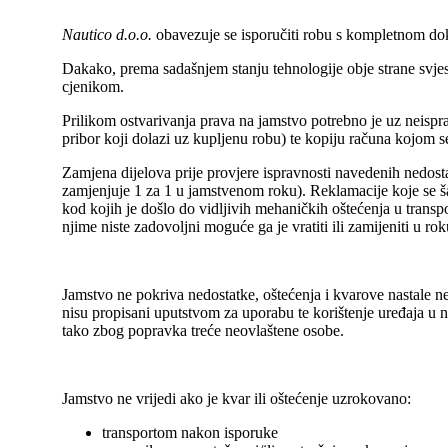
Nautico d.o.o.
obavezuje se isporučiti robu s kompletnom dok
Dakako, prema sadašnjem stanju tehnologije obje strane svj
cjenikom.
Prilikom ostvarivanja prava na jamstvo potrebno je uz neisprav
pribor koji dolazi uz kupljenu robu) te kopiju računa kojom s
Zamjena dijelova prije provjere ispravnosti navedenih nedosta
zamjenjuje 1 za 1 u jamstvenom roku). Reklamacije koje se š
kod kojih je došlo do vidljivih mehaničkih oštećenja u transp
njime niste zadovoljni moguće ga je vratiti ili zamijeniti u 
Jamstvo ne pokriva nedostatke, oštećenja i kvarove nastale n
nisu propisani uputstvom za uporabu te korištenje uređaja u n
tako zbog popravka treće neovlaštene osobe.
Jamstvo ne vrijedi ako je kvar ili oštećenje uzrokovano:
transportom nakon isporuke