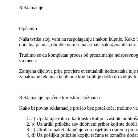
Reklamacije
Općenito
Naša tvrtka stoji vam na raspolaganju i nakon kupnje. Kako bi
dodatna pitanja, obratite nam se na e-mail: sales@nautico.hr.
Trudimo se da kompletan proces od preuzimanja neispravnog a
vremena.
Zamjena dijelova prije provjere eventualnih nedostataka nije
zapakirane reklamacije ili one kod kojih je došlo do vidljivi
Reklamacije upućene kurirskim službama
Kako bi povrat reklamacije prošao bez poteškoća, molimo vas 
a) Upakirajte robu u kartonsku kutiju i zaštitite unutr
b) Uz artikl priložite sav dobiveni pribor koji ste dobili
c) Ukoliko paket uključuje vrlo osjetljivu opremu prepor
d) Uz pošiljku priložite kopiju računa te označite dodatn