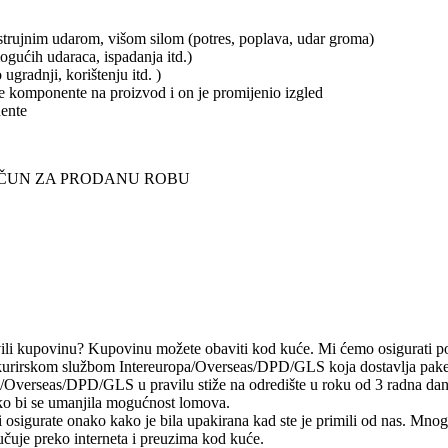
 strujnim udarom, višom silom (potres, poplava, udar groma)
mogućih udaraca, ispadanja itd.)
 ugradnji, korištenju itd. )
ske komponente na proizvod i on je promijenio izgled
nente
AČUN ZA PRODANU ROBU
ili kupovinu? Kupovinu možete obaviti kod kuće. Mi ćemo osigurati po
 kurirskom službom Intereuropa/Overseas/DPD/GLS koja dostavlja pakete
pa/Overseas/DPD/GLS u pravilu stiže na odredište u roku od 3 radna dana
kako bi se umanjila mogućnost lomova.
 osigurate onako kako je bila upakirana kad ste je primili od nas. Mnog
učuje preko interneta i preuzima kod kuće.