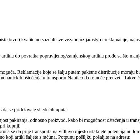
ste brzo i kvalitetno saznali sve vezano uz jamstvo i reklamacije, na ov
rtikla do povratka popravljenog/zamjenskog artikla prođe sa što manje
 moguća. Reklamacije koje se šalju putem paketne distribucije moraju 
h mehaničkih oštećenja u transportu Nautico d.o.o neće preuzeti. Takve ć
da se pridržavate sljedećih uputa:
ašnjost pakiranja, odnosno proizvod, kako bi mogućnost oštećenja u tran
 pri kupnji.
uča se da prije transporta na vidljivo mjesto istaknete potencijalnu loml
o koji artikl šaljete s računa. Potpunu pošiljku pošaljite na adresu: