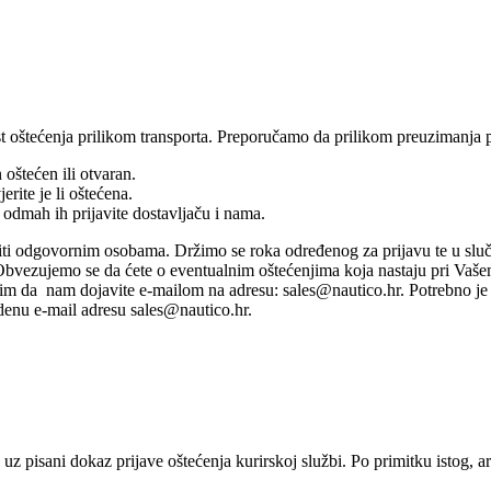
t oštećenja prilikom transporta. Preporučamo da prilikom preuzimanja po
oštećen ili otvaran.
erite je li oštećena.
 odmah ih prijavite dostavljaču i nama.
iti odgovornim osobama. Držimo se roka određenog za prijavu te u sluč
 Obvezujemo se da ćete o eventualnim oštećenjima koja nastaju pri Vaše
lim da nam dojavite e-mailom na adresu: sales@nautico.hr. Potrebno je u
denu e-mail adresu sales@nautico.hr.
uz pisani dokaz prijave oštećenja kurirskoj službi. Po primitku istog, arti