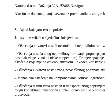
Nautico d.o.o. , Bužinija 32A, 52466 Novigrad
Ako imate dodatna pitanja vezana uz povrat artikala zbog rek
Slučajevi koje jamstvo ne pokriva
Jamstvo ne vrijedi u sljedećim slučajevima:
– Oštećenja i kvarovi nastali nestručnim i nepravilnim ruko
– Oštećenja nastala zbog nepravilnog rukovanja poput spajanj
postotak vlage, visoke i niske temperature). Primjer: spajanj
oštećenja koje nije pokriveno jamstvom. Također, korištenje 
– Oštećenja i kvarovi nastali zbog neovlaštenog popravka arti
– Mehanička oštećenja na komponentama: lomovi, ogrebotin
– Oštećenja raznih vrsta nastalih u transportu zbog neprimjer
mogli kontaktirati transportnu službu i obavijestiti je o pro
proizvoda.