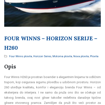
FOUR WINNS – HORIZON SERIJE –
H260
Four Winns plovila
,
Horizon Series
,
Motorna plovila
,
Nova plovila
,
Plovila
Opis
Four Winns H260 je prostran bowrider s elegantnim linijama te odličnim
trupom, koji osigurava sigurnu plovidbu u udobnom prostoru.
Horizon
260 utvrđuje kvalitetu, komfor i eleganciju brenda Four Winns – od
eksterijera do interijera. I ne samo da pruža ono što se očekuje od
takvog brenda, ovaj novi gliser također redefinira današnje tipične
glisere otvorenog pramca. Zamišljen da pruži što veći prostor za