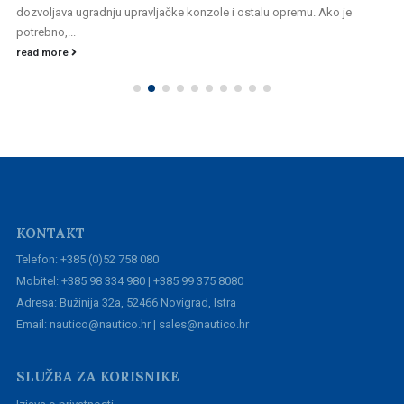
dozvoljava ugradnju upravljačke konzole i ostalu opremu. Ako je
potrebno,...
read more
KONTAKT
Telefon: +385 (0)52 758 080
Mobitel: +385 98 334 980 | +385 99 375 8080
Adresa: Bužinija 32a, 52466 Novigrad, Istra
Email: nautico@nautico.hr | sales@nautico.hr
SLUŽBA ZA KORISNIKE