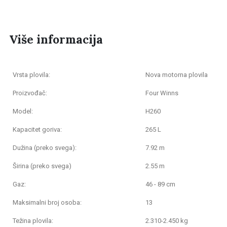
Više informacija
Vrsta plovila:
Nova motorna plovila
Proizvođač:
Four Winns
Model:
H260
Kapacitet goriva:
265 L
Dužina (preko svega):
7.92 m
Širina (preko svega)
2.55 m
Gaz:
46 - 89 cm
Maksimalni broj osoba:
13
Težina plovila:
2.310-2.450 kg