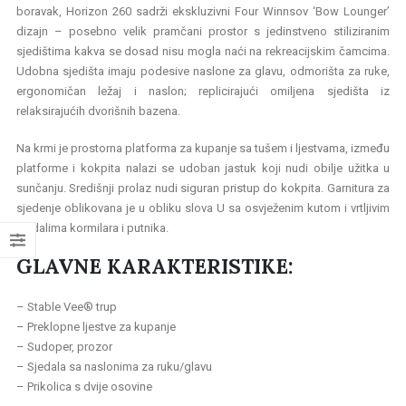
boravak, Horizon 260 sadrži ekskluzivni Four Winnsov ‘Bow Lounger’
dizajn – posebno velik pramčani prostor s jedinstveno stiliziranim
sjedištima kakva se dosad nisu mogla naći na rekreacijskim čamcima.
Udobna sjedišta imaju podesive naslone za glavu, odmorišta za ruke,
ergonomičan ležaj i naslon; replicirajući omiljena sjedišta iz
relaksirajućih dvorišnih bazena.
Na krmi je prostorna platforma za kupanje sa tušem i ljestvama, između
platforme i kokpita nalazi se udoban jastuk koji nudi obilje užitka u
sunčanju. Središnji prolaz nudi siguran pristup do kokpita. Garnitura za
sjedenje oblikovana je u obliku slova U sa osvježenim kutom i vrtljivim
sjedalima kormilara i putnika.
GLAVNE KARAKTERISTIKE:
– Stable Vee® trup
– Preklopne ljestve za kupanje
– Sudoper, prozor
– Sjedala sa naslonima za ruku/glavu
– Prikolica s dvije osovine