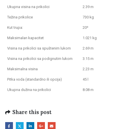
Ukupna visina na prikolici
2.39 m
Težina prikolice
730 kg
Kut trupa:
20º
Maksimalan kapacitet
1.021 kg
Visina na prikolici sa spuštenim lukom
2.69 m
Visina na prikolici sa podignutim lukom
3.15 m
Maksimalna visina
2.23 m
Pitka voda (standardno ili opcija)
45 l
Ukupna dužina na prikolici
8.08 m
Share this post