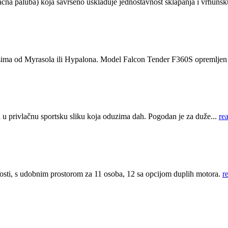
 paluba) koja savršeno usklađuje jednostavnost sklapanja i vrhunsk
sima od Myrasola ili Hypalona. Model Falcon Tender F360S opremljen 
 privlačnu sportsku sliku koja oduzima dah. Pogodan je za duže...
re
nosti, s udobnim prostorom za 11 osoba, 12 sa opcijom duplih motora.
r