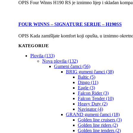
OPIS Four Winns H190 RS je iznimno lijep i skladan kompaktni 
FOUR WINNS – SIGNATURE SERIJE – H190SS
OPIS Kada zamišljate komfort koji opušta, u iznimno okretno
KATEGORIJE
Plovila (133)
Nova plovila (132)
Gumeni čamci (56)
BRIG gumeni čamci (38)
Baltic (5)
Dingo (11)
Eagle (3)
Falcon Rider (3)
Falcon Tender (10)
Heavy Duty (2)
Navigator (4)
GRAND gumeni čamci (18)
Golden line cruisers (3)
Golden line riders (2)
Golden line tenders (2)