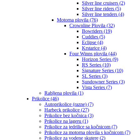
Silver line cruisers (2)
Silver line riders (5)
Silver line tenders (4)
Motorna plovila (76)
Crownline Plovila (32)
Bowriders (19)
Cuddies (5)
Eclipse (4)
Krstarice (4)
Four Winns plovila (44)
Horizon Series (9)
RS Series (10)
Signature Series (10)
SL Series (3)
Sundowner Series (3)
Vista Series (7)
Rabljena plovila (1)
Prikolice (46)
Autoprikolice (razne) (7)
Harbeck prikolice (27)
Prikolice bez kočnica (3)
Prikolice na lageru (1)
Prikolice za jedrilice sa kočnicom (7)
Prikolice za motorna plovila s kočnicom (7)
Prikolice za vodene skutere (2)