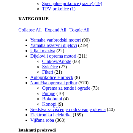
Specijalne prikolice (razne) (19)
TPV prikolice (1)
KATEGORIJE
Collapse All
|
Expand All
|
Toggle All
Yamaha vanbrodski motori
(90)
Yamaha rezervni dijelovi
(219)
Ulja i maziva
(22)
Dijelovi i oprema motori
(211)
Cinkovi/Anode
(66)
Svjećice
(27)
Filteri
(21)
Autoprikolice Harbeck
(8)
Nautička oprema i pribor
(570)
Oprema za tende i ograde
(73)
Pumpe
(10)
Bokobrani
(4)
Konopi
(9)
Sredstva za čišćenje i održavanje plovila
(40)
Elektronika i elektrika
(159)
Vijčana roba
(368)
Istaknuti proizvodi