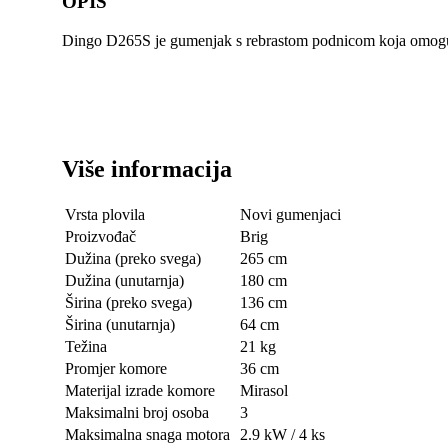
OPIS
Dingo D265S je gumenjak s rebrastom podnicom koja omogućuje
Više informacija
Vrsta plovila
Novi gumenjaci
Proizvođač
Brig
Dužina (preko svega)
265 cm
Dužina (unutarnja)
180 cm
Širina (preko svega)
136 cm
Širina (unutarnja)
64 cm
Težina
21 kg
Promjer komore
36 cm
Materijal izrade komore
Mirasol
Maksimalni broj osoba
3
Maksimalna snaga motora
2.9 kW / 4 ks