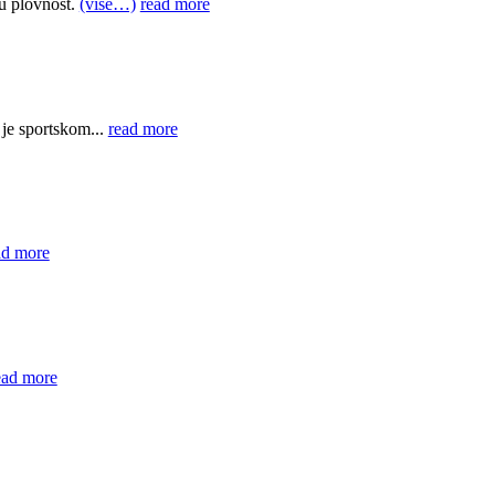
u plovnost.
(više…)
read more
je sportskom...
read more
ad more
ead more