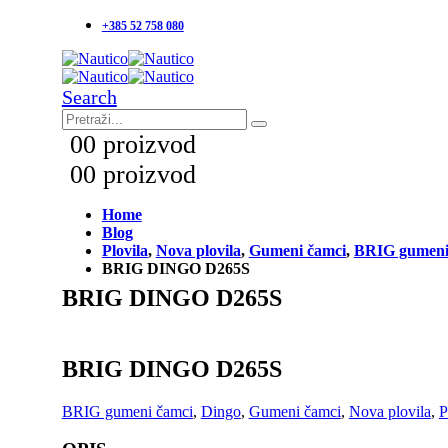
+385 52 758 080
Search
0
0 proizvod
0
0 proizvod
Home
Blog
Plovila
,
Nova plovila
,
Gumeni čamci
,
BRIG gumeni
BRIG DINGO D265S
BRIG DINGO D265S
BRIG DINGO D265S
BRIG gumeni čamci
,
Dingo
,
Gumeni čamci
,
Nova plovila
,
P