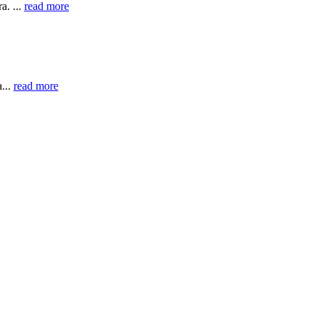
a. ...
read more
...
read more