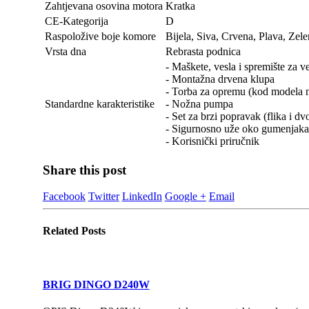
Zahtjevana osovina motora
Kratka
CE-Kategorija
D
Raspoložive boje komore
Bijela, Siva, Crvena, Plava, Zel
Vrsta dna
Rebrasta podnica
- Maškete, vesla i spremište za v
- Montažna drvena klupa
- Torba za opremu (kod modela n
Standardne karakteristike
- Nožna pumpa
- Set za brzi popravak (flika i d
- Sigurnosno uže oko gumenjaka 
- Korisnički priručnik
Share this post
Facebook
Twitter
LinkedIn
Google +
Email
Related
Posts
BRIG DINGO D240W