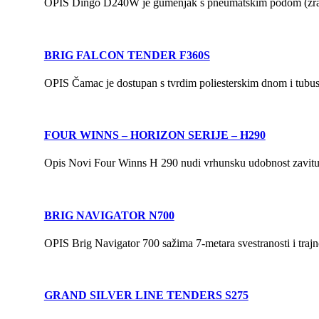
OPIS Dingo D240W je gumenjak s pneumatskim podom (zračna
BRIG FALCON TENDER F360S
OPIS Čamac je dostupan s tvrdim poliesterskim dnom i tubu
FOUR WINNS – HORIZON SERIJE – H290
Opis Novi Four Winns H 290 nudi vrhunsku udobnost zavitu u
BRIG NAVIGATOR N700
OPIS Brig Navigator 700 sažima 7-metara svestranosti i traj
GRAND SILVER LINE TENDERS S275