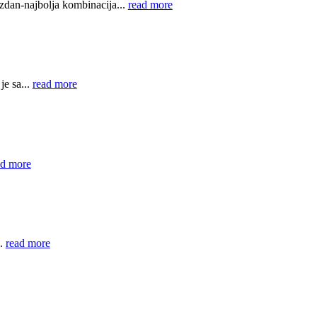
dan-najbolja kombinacija...
read more
e sa...
read more
ad more
..
read more