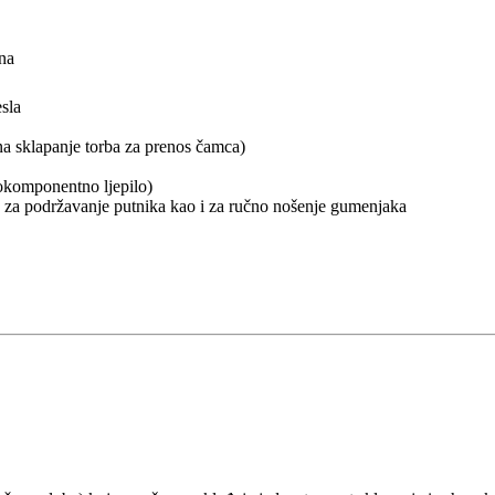
ena
esla
a sklapanje torba za prenos čamca)
vokomponentno ljepilo)
za podržavanje putnika kao i za ručno nošenje gumenjaka