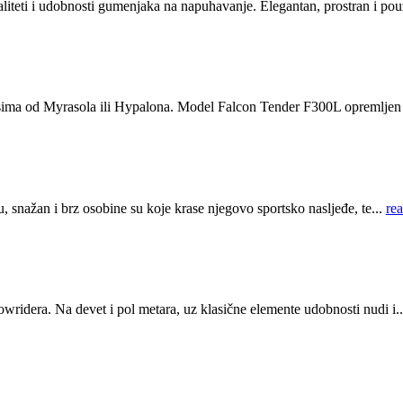
ti i udobnosti gumenjaka na napuhavanje. Elegantan, prostran i pouz
sima od Myrasola ili Hypalona. Model Falcon Tender F300L opremljen j
 snažan i brz osobine su koje krase njegovo sportsko nasljeđe, te...
re
ridera. Na devet i pol metara, uz klasične elemente udobnosti nudi i.