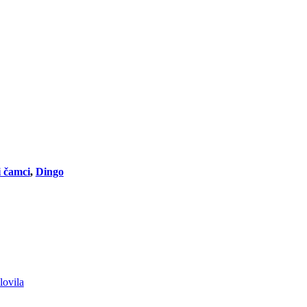
 čamci
,
Dingo
lovila