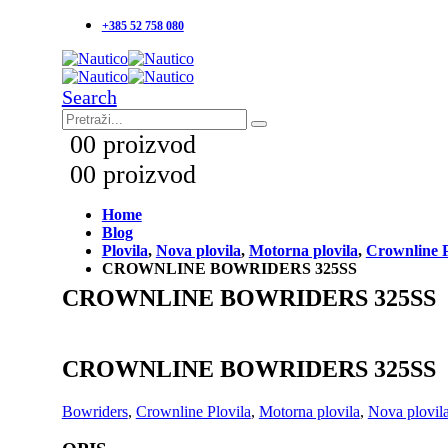
+385 52 758 080
Search
0
0 proizvod
0
0 proizvod
Home
Blog
Plovila
,
Nova plovila
,
Motorna plovila
,
Crownline P
CROWNLINE BOWRIDERS 325SS
CROWNLINE BOWRIDERS 325SS
CROWNLINE BOWRIDERS 325SS
Bowriders
,
Crownline Plovila
,
Motorna plovila
,
Nova plovil