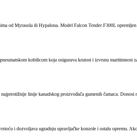
sima od Myrasola ili Hypalona. Model Falcon Tender F300L opremljen j
umatskom kobilicom koja osigurava krutost i izvrsnu maritimnost za
estižnije linije kanadskog proizvođača gumenih čamaca. Donosi nek
rstoću i dozvoljava ugradnju upravljačke konzole i ostalu opremu. Ako 