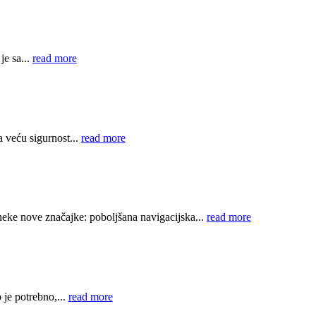
e sa...
read more
 veću sigurnost...
read more
e nove značajke: poboljšana navigacijska...
read more
je potrebno,...
read more