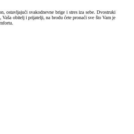
, ostavljajući svakodnevne brige i stres iza sebe.
Dvostruki
aša obitelj i prijatelji, na brodu ćete pronaći sve što Vam je
mfortu.