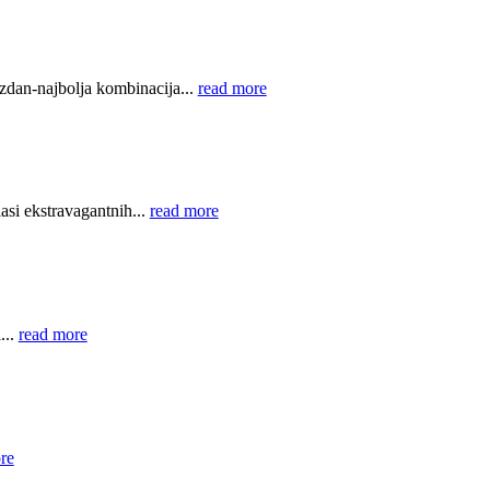
dan-najbolja kombinacija...
read more
asi ekstravagantnih...
read more
...
read more
re