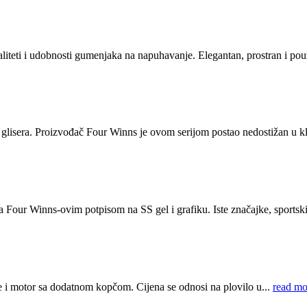
ti i udobnosti gumenjaka na napuhavanje. Elegantan, prostran i pouz
a glisera. Proizvođač Four Winns je ovom serijom postao nedostižan u kl
sa Four Winns-ovim potpisom na SS gel i grafiku. Iste značajke, sportski
de i motor sa dodatnom kopčom. Cijena se odnosi na plovilo u...
read mo