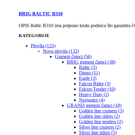
BRIG BALTIC B310
OPIS Baltic B310 ima potpuno krutu podnicu što garantira čv
KATEGORIJE
Plovila (133)
Nova plovila (132)
Gumeni čamci (56)
BRIG gumeni čamci (38)
Baltic (5)
Dingo (11)
Eagle (3)
Falcon Rider (3)
Falcon Tender (10)
Heavy Duty (2)
Navigator (4)
GRAND gumeni čamci (18)
Golden line cruisers (3)
Golden line riders (2)
Golden line tenders (2)
Silver line cruisers (2)
Silver line riders (5)