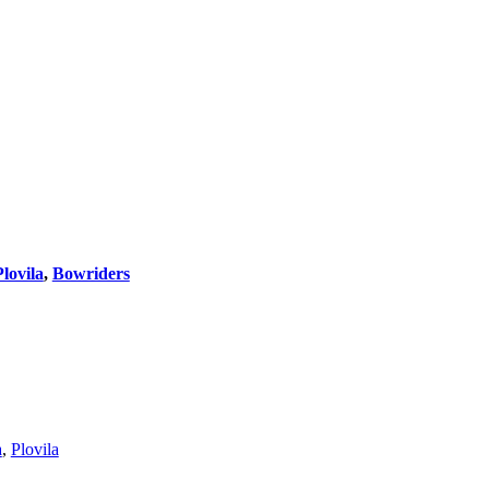
lovila
,
Bowriders
a
,
Plovila