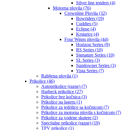
Silver line tenders (4)
Motorna plovila (76)
Crownline Plovila (32)
Bowriders (19)
Cuddies (5)
Eclipse (4)
Krstarice (4)
Four Winns plovila (44)
Horizon Series (9)
RS Series (10)
Signature Series (10)
SL Series (3)
Sundowner Series (3)
Vista Series (7)
Rabljena plovila (1)
Prikolice (46)
Autoprikolice (razne) (7)
Harbeck prikolice (27)
Prikolice bez kočnica (3)
Prikolice na lageru (1)
Prikolice za jedrilice sa kočnicom (7)
Prikolice za motorna plovila s kočnicom (7)
Prikolice za vodene skutere (2)
Specijalne prikolice (razne) (19)
TPV prikolice (1)