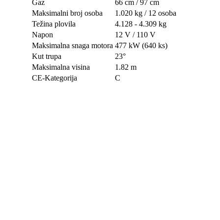
Gaz
66 cm / 97 cm
Maksimalni broj osoba
1.020 kg / 12 osoba
Težina plovila
4.128 - 4.309 kg
Napon
12 V / 110 V
Maksimalna snaga motora
477 kW (640 ks)
Kut trupa
23°
Maksimalna visina
1.82 m
CE-Kategorija
C