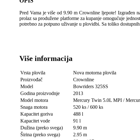
OPIS
Pred Vama je više od 9.90 m Crownline ljepote! Izgrađen na 
prolaz sa produžene platforme za kupanje omogućuje jednostavn
potrebno za potpuno uživanje u plovidbi. Sa toliko dostupnih
Više informacija
Vrsta plovila
Nova motorna plovila
Proizvođač
Crownline
Model
Bowriders 325SS
Godina proizvodnje
2013
Model motora
Mercury Twin 5.0L MPI / Merc
Snaga motora
520 ks / 600 ks
Kapacitet goriva
488 l
Kapacitet vode
91 l
Dužina (preko svega)
9.90 m
Širina (preko svega)
2.95 m