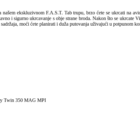
našem ekskluzivnom F.A.S.T. Tab trupu, brzo ćete se ukrcati na avion
o i sigurno ukrcavanje s obje strane broda. Nakon što se ukrcate Vi, V
 sadržaja, moći ćete planirati i duža putovanja uživajući u potpunom ko
ury Twin 350 MAG MPI