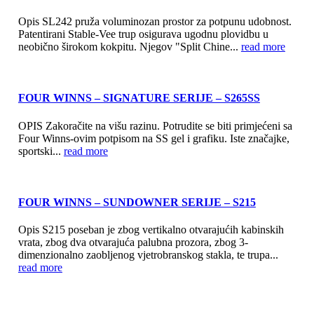
Opis SL242 pruža voluminozan prostor za potpunu udobnost.
Patentirani Stable-Vee trup osigurava ugodnu plovidbu u
neobično širokom kokpitu. Njegov "Split Chine...
read more
FOUR WINNS – SIGNATURE SERIJE – S265SS
OPIS Zakoračite na višu razinu. Potrudite se biti primjećeni sa
Four Winns-ovim potpisom na SS gel i grafiku. Iste značajke,
sportski...
read more
FOUR WINNS – SUNDOWNER SERIJE – S215
Opis S215 poseban je zbog vertikalno otvarajućih kabinskih
vrata, zbog dva otvarajuća palubna prozora, zbog 3-
dimenzionalno zaobljenog vjetrobranskog stakla, te trupa...
read more