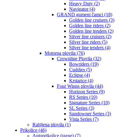
Heavy Duty (2)
Navigator (4)
GRAND gumeni čamci (18)
Golden line cruisers (3)
Golden line riders (2)
Golden line tenders (2)
Silver line cruisers (2)
Silver line riders (5)
Silver line tenders (4)
Motorna plovila (76)
Crownline Plovila (32)
Bowriders (19)
Cuddies (5)
Eclipse (4)
Krstarice (4)
Four Winns plovila (44)
Horizon Series (9)
RS Series (10)
Signature Series (10)
SL Series (3)
Sundowner Series (3)
Vista Series (7)
Rabljena plovila (1)
Prikolice (46)
Autoprikolice (razne) (7)