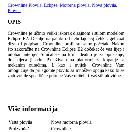
Crownline Plovila
,
Eclipse
,
Motorna plovila
,
Nova plovila
,
Plovila
OPIS
Crownline je učinio veliki iskorak dizajnom i stilom modelom
Eclipse E2. Detalje na palubi od nehrđajućeg čelika, gel coat
dizajn i potpisani Crownline profil su samo početak.
Nakon
što zakoračite na Crownline Eclipse E2 dočekat će vas lijep i
udoban interijer. Sunčalište na krmi idealno je za opuštanje,
dok djeca (i odrasli!) uživaju na platformi za kupanje sa
mekanim otiračima. I, kao i uvijek, Crownline Vam
omogućuje da prilagodite plovilo sa mnoštvo opcija kako bi se
zadovoljile specifične potrebe Vaše obitelji i Vaš stil plovidbe.
Više informacija
Vrsta plovila
Nova motorna plovila
Proizvođač
Crownline