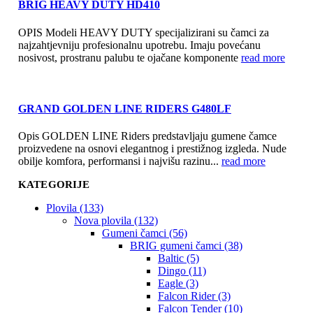
BRIG HEAVY DUTY HD410
OPIS Modeli HEAVY DUTY specijalizirani su čamci za
najzahtjevniju profesionalnu upotrebu. Imaju povećanu
nosivost, prostranu palubu te ojačane komponente
read more
GRAND GOLDEN LINE RIDERS G480LF
Opis GOLDEN LINE Riders predstavljaju gumene čamce
proizvedene na osnovi elegantnog i prestižnog izgleda. Nude
obilje komfora, performansi i najvišu razinu...
read more
KATEGORIJE
Plovila (133)
Nova plovila (132)
Gumeni čamci (56)
BRIG gumeni čamci (38)
Baltic (5)
Dingo (11)
Eagle (3)
Falcon Rider (3)
Falcon Tender (10)