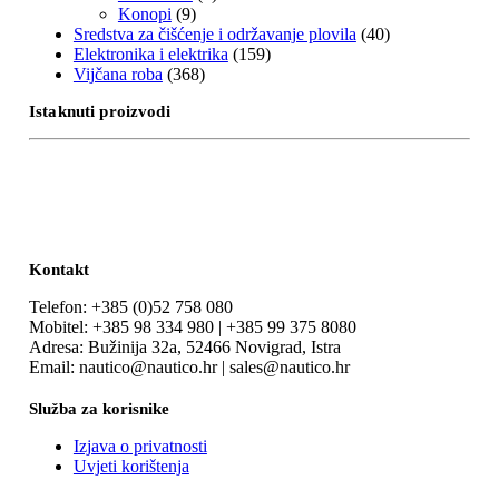
Konopi
(9)
Sredstva za čišćenje i održavanje plovila
(40)
Elektronika i elektrika
(159)
Vijčana roba
(368)
Istaknuti proizvodi
Kontakt
Telefon: +385 (0)52 758 080
Mobitel: +385 98 334 980 | +385 99 375 8080
Adresa: Bužinija 32a, 52466 Novigrad, Istra
Email: nautico@nautico.hr | sales@nautico.hr
Služba za korisnike
Izjava o privatnosti
Uvjeti korištenja