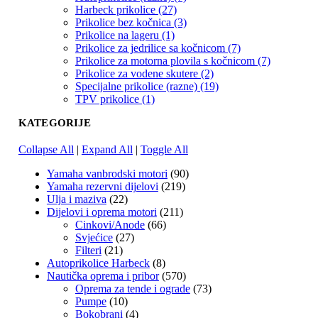
Harbeck prikolice (27)
Prikolice bez kočnica (3)
Prikolice na lageru (1)
Prikolice za jedrilice sa kočnicom (7)
Prikolice za motorna plovila s kočnicom (7)
Prikolice za vodene skutere (2)
Specijalne prikolice (razne) (19)
TPV prikolice (1)
KATEGORIJE
Collapse All
|
Expand All
|
Toggle All
Yamaha vanbrodski motori
(90)
Yamaha rezervni dijelovi
(219)
Ulja i maziva
(22)
Dijelovi i oprema motori
(211)
Cinkovi/Anode
(66)
Svjećice
(27)
Filteri
(21)
Autoprikolice Harbeck
(8)
Nautička oprema i pribor
(570)
Oprema za tende i ograde
(73)
Pumpe
(10)
Bokobrani
(4)