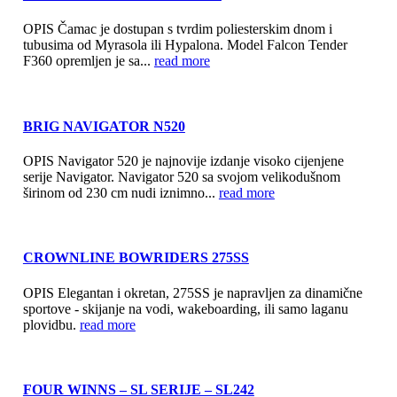
OPIS Čamac je dostupan s tvrdim poliesterskim dnom i
tubusima od Myrasola ili Hypalona. Model Falcon Tender
F360 opremljen je sa...
read more
BRIG NAVIGATOR N520
OPIS Navigator 520 je najnovije izdanje visoko cijenjene
serije Navigator. Navigator 520 sa svojom velikodušnom
širinom od 230 cm nudi iznimno...
read more
CROWNLINE BOWRIDERS 275SS
OPIS Elegantan i okretan, 275SS je napravljen za dinamične
sportove - skijanje na vodi, wakeboarding, ili samo laganu
plovidbu.
read more
FOUR WINNS – SL SERIJE – SL242