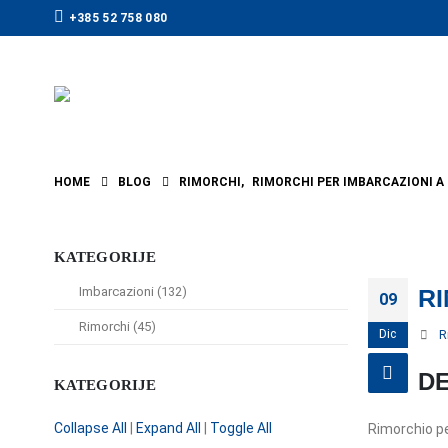
+385 52 758 080
HOME
BLOG
RIMORCHI
,
RIMORCHI PER IMBARCAZIONI A
KATEGORIJE
Imbarcazioni (132)
R
09
Rimorchi (45)
Dic
R
DE
KATEGORIJE
Collapse All
|
Expand All
|
Toggle All
Rimorchio p