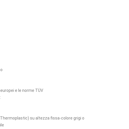
to
d europei e le norme TÜV
:
tà (Thermoplastic) su altezza fissa-colore grigi o
ile