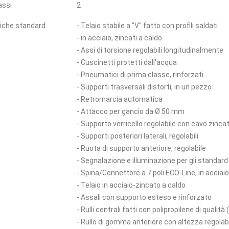
assi
2
tiche standard
- Telaio stabile a "V" fatto con profili saldati
- in acciaio, zincati a caldo
- Assi di torsione regolabili longitudinalmente
- Cuscinetti protetti dall'acqua
- Pneumatici di prima classe, rinforzati
- Supporti trasversali distorti, in un pezzo
- Retromarcia automatica
- Attacco per gancio da Ø 50 mm
- Supporto verricello regolabile con cavo zinca
- Supporti posteriori laterali, regolabili
- Ruota di supporto anteriore, regolabile
- Segnalazione e illuminazione per gli standar
- Spina/Connettore a 7 poli ECO-Line, in acciaio
- Telaio in acciaio-zincato a caldo
- Assali con supporto esteso e rinforzato
- Rulli centrali fatti con polipropilene di quali
- Rullo di gomma anteriore con altezza regolab