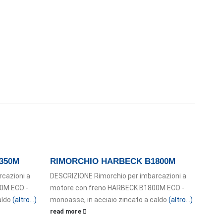
350M
RIMORCHIO HARBECK B1800M
RIM
cazioni a
DESCRIZIONE Rimorchio per imbarcazioni a
DESC
0M ECO -
motore con freno HARBECK B1800M ECO -
moto
aldo
(altro…)
monoasse, in acciaio zincato a caldo
(altro…)
biass
read more
read