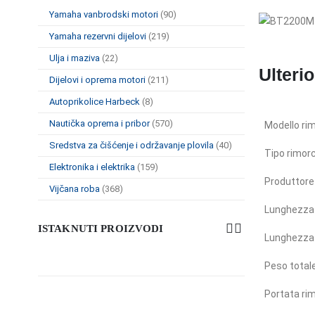
Yamaha vanbrodski motori
(90)
Yamaha rezervni dijelovi
(219)
Ulja i maziva
(22)
Ulterio
Dijelovi i oprema motori
(211)
Autoprikolice Harbeck
(8)
Nautička oprema i pribor
(570)
Modello ri
Sredstva za čišćenje i održavanje plovila
(40)
Tipo rimor
Elektronika i elektrika
(159)
Produttore
Vijčana roba
(368)
Lunghezza 
ISTAKNUTI PROIZVODI
Lunghezza 
Peso total
Portata ri