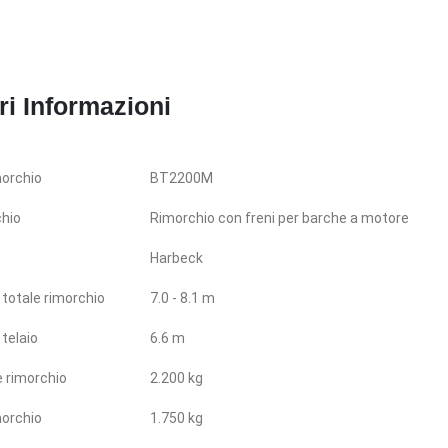
ri Informazioni
morchio
BT2200M
chio
Rimorchio con freni per barche a motore
Harbeck
totale rimorchio
7.0 - 8.1 m
telaio
6.6 m
e rimorchio
2.200 kg
morchio
1.750 kg