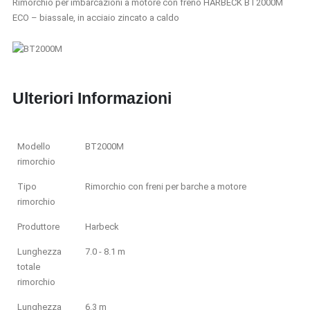
Rimorchio per imbarcazioni a motore con freno HARBECK BT2000M
ECO – biassale, in acciaio zincato a caldo
Ulteriori Informazioni
Modello
BT2000M
rimorchio
Tipo
Rimorchio con freni per barche a motore
rimorchio
Produttore
Harbeck
Lunghezza
7.0 - 8.1 m
totale
rimorchio
Lunghezza
6.3 m