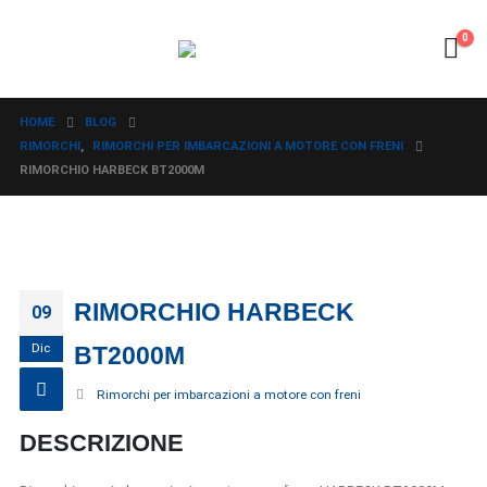
0
HOME
BLOG
RIMORCHI
,
RIMORCHI PER IMBARCAZIONI A MOTORE CON FRENI
RIMORCHIO HARBECK BT2000M
RIMORCHIO HARBECK
09
Dic
BT2000M
Rimorchi per imbarcazioni a motore con freni
DESCRIZIONE