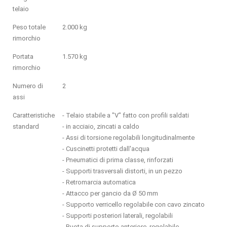
telaio
Peso totale
2.000 kg
rimorchio
Portata
1.570 kg
rimorchio
Numero di
2
assi
Caratteristiche
- Telaio stabile a "V" fatto con profili saldati
standard
- in acciaio, zincati a caldo
- Assi di torsione regolabili longitudinalmente
- Cuscinetti protetti dall'acqua
- Pneumatici di prima classe, rinforzati
- Supporti trasversali distorti, in un pezzo
- Retromarcia automatica
- Attacco per gancio da Ø 50 mm
- Supporto verricello regolabile con cavo zincato
- Supporti posteriori laterali, regolabili
- Ruota di supporto anteriore, regolabile