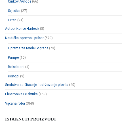
Cinkovi/Anode
(66)
Svjećice
(27)
Filteri
(21)
Autoprikolice Harbeck
(8)
Nautička oprema i pribor
(570)
Oprema za tende i ograde
(73)
Pumpe
(10)
Bokobrani
(4)
Konopi
(9)
Sredstva za čišćenje i održavanje plovila
(40)
Elektronika i elektrika
(159)
Vijčana roba
(368)
ISTAKNUTI PROIZVODI