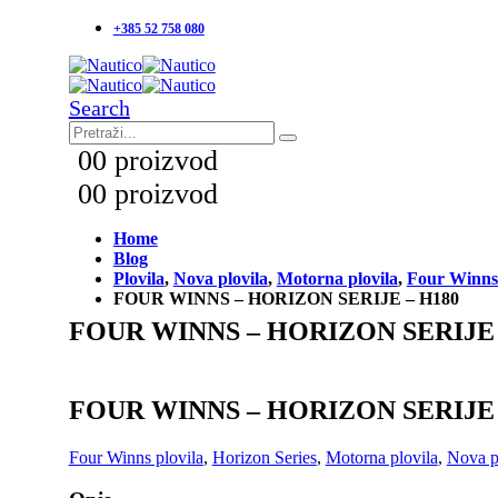
+385 52 758 080
Search
0
0 proizvod
0
0 proizvod
Home
Blog
Plovila
,
Nova plovila
,
Motorna plovila
,
Four Winns 
FOUR WINNS – HORIZON SERIJE – H180
FOUR WINNS – HORIZON SERIJE 
FOUR WINNS – HORIZON SERIJE 
Four Winns plovila
,
Horizon Series
,
Motorna plovila
,
Nova p