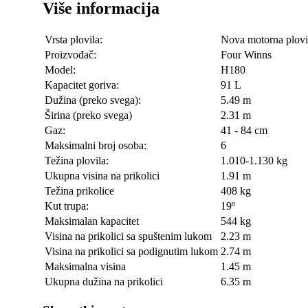
Više informacija
Vrsta plovila:
Nova motorna plovi
Proizvođač:
Four Winns
Model:
H180
Kapacitet goriva:
91 L
Dužina (preko svega):
5.49 m
Širina (preko svega)
2.31 m
Gaz:
41 - 84 cm
Maksimalni broj osoba:
6
Težina plovila:
1.010-1.130 kg
Ukupna visina na prikolici
1.91 m
Težina prikolice
408 kg
Kut trupa:
19º
Maksimalan kapacitet
544 kg
Visina na prikolici sa spuštenim lukom
2.23 m
Visina na prikolici sa podignutim lukom
2.74 m
Maksimalna visina
1.45 m
Ukupna dužina na prikolici
6.35 m