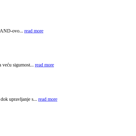
 GRAND-ovo...
read more
 veću sigurnost...
read more
ok upravljanje s...
read more