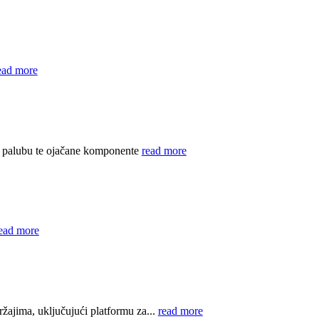
ead more
u palubu te ojačane komponente
read more
ead more
žajima, uključujući platformu za...
read more