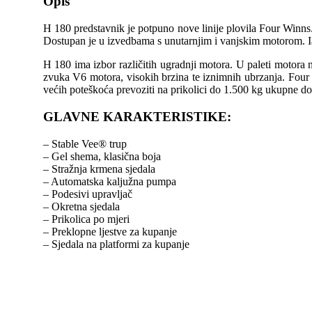
Opis
H 180 predstavnik je potpuno nove linije plovila Four Winns
Dostupan je u izvedbama s unutarnjim i vanjskim motorom. Ia
H 180 ima izbor različitih ugradnji motora. U paleti motora n
zvuka V6 motora, visokih brzina te iznimnih ubrzanja. Four 
većih poteškoća prevoziti na prikolici do 1.500 kg ukupne d
GLAVNE KARAKTERISTIKE:
– Stable Vee® trup
– Gel shema, klasična boja
– Stražnja krmena sjedala
– Automatska kaljužna pumpa
– Podesivi upravljač
– Okretna sjedala
– Prikolica po mjeri
– Preklopne ljestve za kupanje
– Sjedala na platformi za kupanje