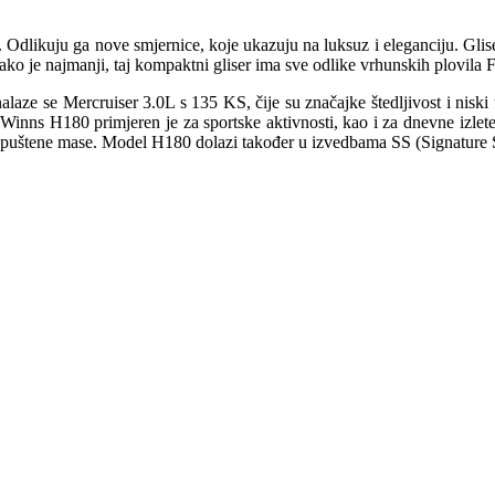
. Odlikuju ga nove smjernice, koje ukazuju na luksuz i eleganciju. G
ko je najmanji, taj kompaktni gliser ima sve odlike vrhunskih plovila 
alaze se Mercruiser 3.0L s 135 KS, čije su značajke štedljivost i niski
Winns H180 primjeren je za sportske aktivnosti, kao i za dnevne izle
opuštene mase. Model H180 dolazi također u izvedbama SS (Signature Se