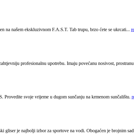
n na našem ekskluzivnom F.A.S.T. Tab trupu, brzo ćete se ukrcati...
r
tjevniju profesionalnu upotrebu. Imaju povećanu nosivost, prostran
. Provedite svoje vrijeme u dugom sunčanju na krmenom sunčalištu.
r
 gliser je najbolji izbor za sportove na vodi. Obogaćen je brojnim sadr