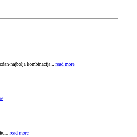
dan-najbolja kombinacija...
read more
re
tu...
read more