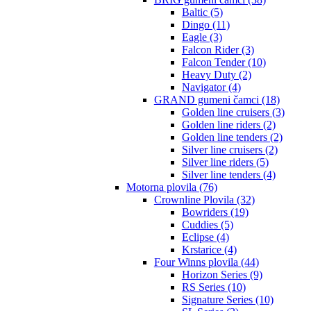
Baltic (5)
Dingo (11)
Eagle (3)
Falcon Rider (3)
Falcon Tender (10)
Heavy Duty (2)
Navigator (4)
GRAND gumeni čamci (18)
Golden line cruisers (3)
Golden line riders (2)
Golden line tenders (2)
Silver line cruisers (2)
Silver line riders (5)
Silver line tenders (4)
Motorna plovila (76)
Crownline Plovila (32)
Bowriders (19)
Cuddies (5)
Eclipse (4)
Krstarice (4)
Four Winns plovila (44)
Horizon Series (9)
RS Series (10)
Signature Series (10)