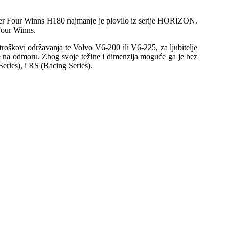
liser Four Winns H180 najmanje je plovilo iz serije HORIZON.
Four Winns.
 troškovi održavanja te Volvo V6-200 ili V6-225, za ljubitelje
te na odmoru. Zbog svoje težine i dimenzija moguće ga je bez
ries), i RS (Racing Series).