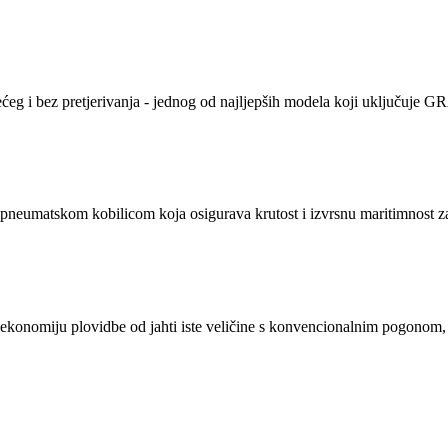
ećeg i bez pretjerivanja - jednog od najljepših modela koji uključuje
umatskom kobilicom koja osigurava krutost i izvrsnu maritimnost za
onomiju plovidbe od jahti iste veličine s konvencionalnim pogonom, d