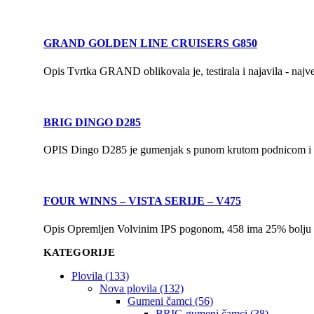
GRAND GOLDEN LINE CRUISERS G850
Opis Tvrtka GRAND oblikovala je, testirala i najavila - najv
BRIG DINGO D285
OPIS Dingo D285 je gumenjak s punom krutom podnicom i pne
FOUR WINNS – VISTA SERIJE – V475
Opis Opremljen Volvinim IPS pogonom, 458 ima 25% bolju ek
KATEGORIJE
Plovila (133)
Nova plovila (132)
Gumeni čamci (56)
BRIG gumeni čamci (38)