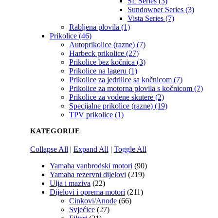
SL Series (3)
Sundowner Series (3)
Vista Series (7)
Rabljena plovila (1)
Prikolice (46)
Autoprikolice (razne) (7)
Harbeck prikolice (27)
Prikolice bez kočnica (3)
Prikolice na lageru (1)
Prikolice za jedrilice sa kočnicom (7)
Prikolice za motorna plovila s kočnicom (7)
Prikolice za vodene skutere (2)
Specijalne prikolice (razne) (19)
TPV prikolice (1)
KATEGORIJE
Collapse All
|
Expand All
|
Toggle All
Yamaha vanbrodski motori
(90)
Yamaha rezervni dijelovi
(219)
Ulja i maziva
(22)
Dijelovi i oprema motori
(211)
Cinkovi/Anode
(66)
Svjećice
(27)