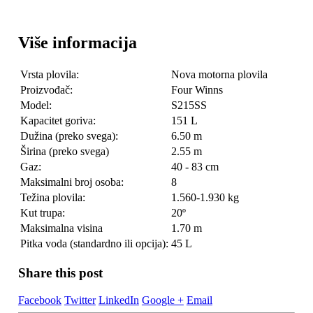
Više informacija
Vrsta plovila:
Nova motorna plovila
Proizvođač:
Four Winns
Model:
S215SS
Kapacitet goriva:
151 L
Dužina (preko svega):
6.50 m
Širina (preko svega)
2.55 m
Gaz:
40 - 83 cm
Maksimalni broj osoba:
8
Težina plovila:
1.560-1.930 kg
Kut trupa:
20º
Maksimalna visina
1.70 m
Pitka voda (standardno ili opcija):
45 L
Share this post
Facebook
Twitter
LinkedIn
Google +
Email