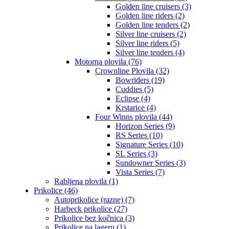
Golden line cruisers (3)
Golden line riders (2)
Golden line tenders (2)
Silver line cruisers (2)
Silver line riders (5)
Silver line tenders (4)
Motorna plovila (76)
Crownline Plovila (32)
Bowriders (19)
Cuddies (5)
Eclipse (4)
Krstarice (4)
Four Winns plovila (44)
Horizon Series (9)
RS Series (10)
Signature Series (10)
SL Series (3)
Sundowner Series (3)
Vista Series (7)
Rabljena plovila (1)
Prikolice (46)
Autoprikolice (razne) (7)
Harbeck prikolice (27)
Prikolice bez kočnica (3)
Prikolice na lageru (1)