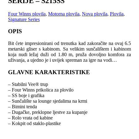
SERIJE – S215SS
Four Winns plovila
,
Motorna plovila
,
Nova plovila
,
Plovila
,
Signature Series
OPIS
Bit ćete impresionirani od trenutka kad zakoračite na ovaj 6.5
metarski gliser s kabinom. Sa velikim sunčalištem i kabinom
koja nudi ležaj duži od 1.80 m, pruža dovoljno komfora
za
uživanja, a ujedno je i uvijek spreman za igre na vodi…
GLAVNE KARAKTERISTIKE
– Stabilni Vee® trup
– Four Winns prikolica za plovilo
– SS boje i grafika
– Sunčalište sa lounge sjedalima na krmi
– Bimini tenda
– Dugačke, preklopne ljestve za kupanje
– Rolo vrata od kabine
– Kokpit od staklo-plastike