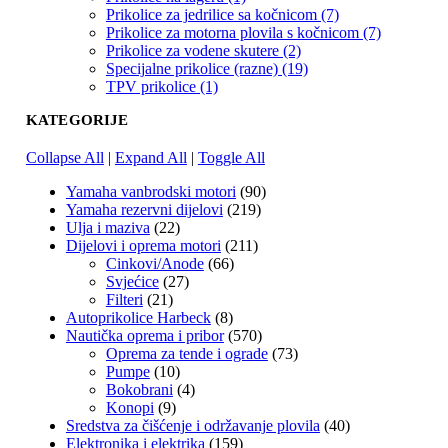
Prikolice za jedrilice sa kočnicom (7)
Prikolice za motorna plovila s kočnicom (7)
Prikolice za vodene skutere (2)
Specijalne prikolice (razne) (19)
TPV prikolice (1)
KATEGORIJE
Collapse All
|
Expand All
|
Toggle All
Yamaha vanbrodski motori
(90)
Yamaha rezervni dijelovi
(219)
Ulja i maziva
(22)
Dijelovi i oprema motori
(211)
Cinkovi/Anode
(66)
Svjećice
(27)
Filteri
(21)
Autoprikolice Harbeck
(8)
Nautička oprema i pribor
(570)
Oprema za tende i ograde
(73)
Pumpe
(10)
Bokobrani
(4)
Konopi
(9)
Sredstva za čišćenje i održavanje plovila
(40)
Elektronika i elektrika
(159)