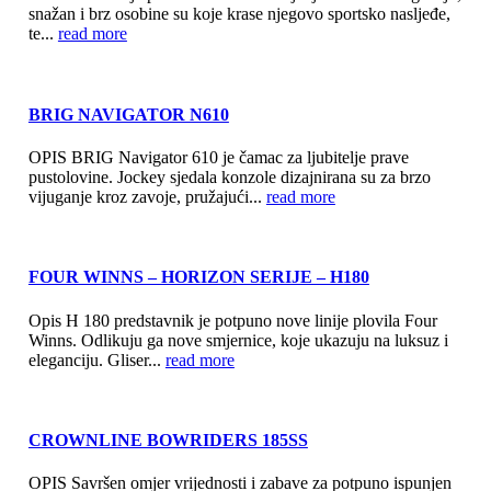
snažan i brz osobine su koje krase njegovo sportsko nasljeđe,
te...
read more
BRIG NAVIGATOR N610
OPIS BRIG Navigator 610 je čamac za ljubitelje prave
pustolovine. Jockey sjedala konzole dizajnirana su za brzo
vijuganje kroz zavoje, pružajući...
read more
FOUR WINNS – HORIZON SERIJE – H180
Opis H 180 predstavnik je potpuno nove linije plovila Four
Winns. Odlikuju ga nove smjernice, koje ukazuju na luksuz i
eleganciju. Gliser...
read more
CROWNLINE BOWRIDERS 185SS
OPIS Savršen omjer vrijednosti i zabave za potpuno ispunjen