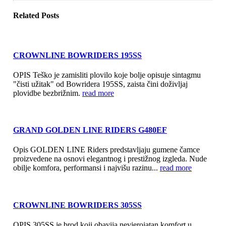
Related
Posts
CROWNLINE BOWRIDERS 195SS
OPIS Teško je zamisliti plovilo koje bolje opisuje sintagmu
"čisti užitak" od Bowridera 195SS, zaista čini doživljaj
plovidbe bezbrižnim.
read more
GRAND GOLDEN LINE RIDERS G480EF
Opis GOLDEN LINE Riders predstavljaju gumene čamce
proizvedene na osnovi elegantnog i prestižnog izgleda. Nude
obilje komfora, performansi i najvišu razinu...
read more
CROWNLINE BOWRIDERS 305SS
OPIS 305SS je brod koji obavija nevjerojatan komfort u