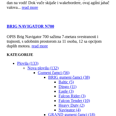
dan na vodi! Dok vuče skijaše i wakebordere, ovaj agilni jahač
valova...
read more
BRIG NAVIGATOR N700
OPIS Brig Navigator 700 sažima 7-metara svestranosti i
trajnosti, s udobnim prostorom za 11 osoba, 12 sa opcijom
duplih motora.
read more
KATEGORIJE
Plovila (133)
Nova plovila (132)
Gumeni čamci (56)
BRIG gumeni čamci (38)
Baltic (5)
Dingo (11)
Eagle (3)
Falcon Rider (3)
Falcon Tender (10)
Heavy Duty (2)
Navigator (4)
GRAND gumeni čamci (18)