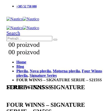
+385 52 758 080
Search
0
0 proizvod
0
0 proizvod
Home
Blog
Plovila
,
Nova plovila
,
Motorna plovila
,
Four Winns
plovila
,
Signature Series
FOUR WINNS – SIGNATURE SERIJE – S215SS
FOUR WINNS – SIGNATURE SERIJE – S215SS
FOUR WINNS – SIGNATURE