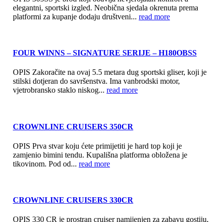
elegantni, sportski izgled. Neobična sjedala okrenuta prema
platformi za kupanje dodaju društveni...
read more
FOUR WINNS – SIGNATURE SERIJE – H180OBSS
OPIS Zakoračite na ovaj 5.5 metara dug sportski gliser, koji je
stilski dotjeran do savršenstva. Ima vanbrodski motor,
vjetrobransko staklo niskog...
read more
CROWNLINE CRUISERS 350CR
OPIS Prva stvar koju ćete primijetiti je hard top koji je
zamjenio bimini tendu. Kupališna platforma obložena je
tikovinom. Pod od...
read more
CROWNLINE CRUISERS 330CR
OPIS 330 CR je prostran cruiser namijenjen za zabavu gostiju,