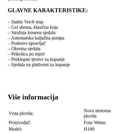
GLAVNE KARAKTERISTIKE:
– Stable Vee® trup
– Gel shema, klasična boja
– Stražnja krmena sjedala
– Automatska kaljužna pumpa
– Podesivi upravljač
– Okretna sjedala
– Prikolica po mjeri
– Preklopne ljestve za kupanje
– Sjedala na platformi za kupanje
Više informacija
Nova motorna
Vrsta plovila:
plovila
Proizvođač:
Four Winns
Model:
H180