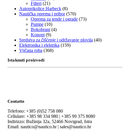
Filteri
(21)
Autoprikolice Harbeck
(8)
Nautička oprema i pribor
(570)
Oprema za tende i ograde
(73)
Pumpe
(10)
Bokobrani
(4)
Konopi
(9)
Sredstva za čišćenje i održavanje plovila
(40)
Elektronika i elektrika
(159)
Vijčana roba
(368)
Istaknuti proizvodi
Contatto
Telefono: +385 (0)52 758 080
Cellulare: +385 98 334 980 | +385 99 375 8080
Indirizzo: Bužinija 32a, 52466 Novigrad, Istra
Email: nautico@nautico.hr | sales@nautico.hr