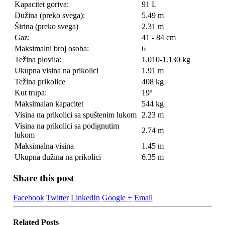
Kapacitet goriva:
91 L
Dužina (preko svega):
5.49 m
Širina (preko svega)
2.31 m
Gaz:
41 - 84 cm
Maksimalni broj osoba:
6
Težina plovila:
1.010-1.130 kg
Ukupna visina na prikolici
1.91 m
Težina prikolice
408 kg
Kut trupa:
19º
Maksimalan kapacitet
544 kg
Visina na prikolici sa spuštenim lukom
2.23 m
Visina na prikolici sa podignutim
2.74 m
lukom
Maksimalna visina
1.45 m
Ukupna dužina na prikolici
6.35 m
Share this post
Facebook
Twitter
LinkedIn
Google +
Email
Related
Posts