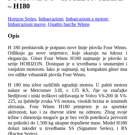
– H180
Horizon Series
,
Imbarcazioni
,
Imbarcazioni a motore
,
Imbarcazioni nuove
,
Quattro barche Winns
Opis
H 180 predstavnik je potpuno nove linije plovila Four Winns.
Odlikuju ga nove smjernice, koje ukazuju na luksuz i
eleganciju. Gliser Four Winns H180 najmanje je plovilo iz
serije HORIZON.
Dostupan je u izvedbama s unutarnjim i
vanjskim motorom. Iako je najmanji, taj kompaktni gliser ima
sve odlike vrhunskih plovila Four Winns.
H 180 ima izbor različitih ugradnji motora. U paleti motora
nalaze se Mercruiser 3.0L s 135 KS, čije su značajke
štedljivost i niski troškovi održavanja te Volvo V6-200 ili V6-
225, za ljubitelje zvuka V6 motora, visokih brzina te iznimnih
ubrzanja. Four Winns H180 primjeren je za sportske
aktivnosti, kao i za dnevne izlete na odmoru. Zbog svoje
težine i dimenzija moguće ga je bez većih poteškoća prevoziti
na prikolici do 1.500 kg ukupne dopuštene mase. Model H180
dolazi također u izvedbama SS (Signature Series), i RS
(Racing Series).