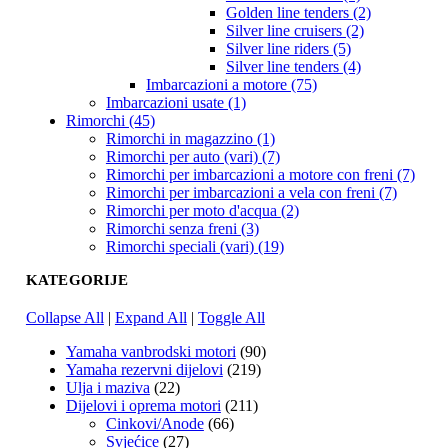
Golden line tenders (2)
Silver line cruisers (2)
Silver line riders (5)
Silver line tenders (4)
Imbarcazioni a motore (75)
Imbarcazioni usate (1)
Rimorchi (45)
Rimorchi in magazzino (1)
Rimorchi per auto (vari) (7)
Rimorchi per imbarcazioni a motore con freni (7)
Rimorchi per imbarcazioni a vela con freni (7)
Rimorchi per moto d'acqua (2)
Rimorchi senza freni (3)
Rimorchi speciali (vari) (19)
KATEGORIJE
Collapse All
|
Expand All
|
Toggle All
Yamaha vanbrodski motori
(90)
Yamaha rezervni dijelovi
(219)
Ulja i maziva
(22)
Dijelovi i oprema motori
(211)
Cinkovi/Anode
(66)
Svjećice
(27)