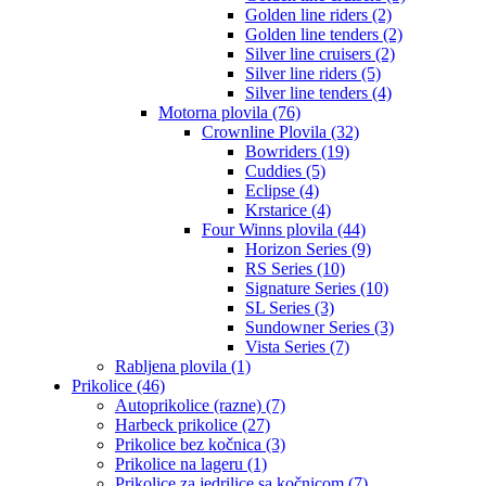
Golden line riders (2)
Golden line tenders (2)
Silver line cruisers (2)
Silver line riders (5)
Silver line tenders (4)
Motorna plovila (76)
Crownline Plovila (32)
Bowriders (19)
Cuddies (5)
Eclipse (4)
Krstarice (4)
Four Winns plovila (44)
Horizon Series (9)
RS Series (10)
Signature Series (10)
SL Series (3)
Sundowner Series (3)
Vista Series (7)
Rabljena plovila (1)
Prikolice (46)
Autoprikolice (razne) (7)
Harbeck prikolice (27)
Prikolice bez kočnica (3)
Prikolice na lageru (1)
Prikolice za jedrilice sa kočnicom (7)