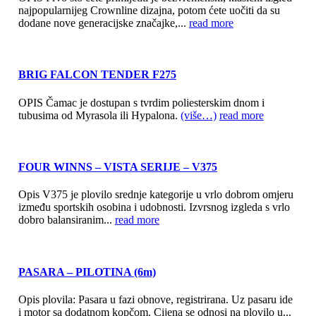
najpopularnijeg Crownline dizajna, potom ćete uočiti da su
dodane nove generacijske značajke,...
read more
BRIG FALCON TENDER F275
OPIS Čamac je dostupan s tvrdim poliesterskim dnom i
tubusima od Myrasola ili Hypalona.
(više…)
read more
FOUR WINNS – VISTA SERIJE – V375
Opis V375 je plovilo srednje kategorije u vrlo dobrom omjeru
između sportskih osobina i udobnosti. Izvrsnog izgleda s vrlo
dobro balansiranim...
read more
PASARA – PILOTINA (6m)
Opis plovila: Pasara u fazi obnove, registrirana. Uz pasaru ide
i motor sa dodatnom kopčom. Cijena se odnosi na plovilo u...