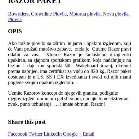
RAZOR PAKET
Bowriders
,
Crownline Plovila
,
Motorna plovila
,
Nova plovila
,
Plovila
OPIS
Ako tražite plovilo sa oštrim linijama i opakim izgledom, koji
će Vam pružati mnoštvo zabave, onda je Ctreme Razor pravi
odabir za vas. Xtreme Razor je fantastično dizajnerski
upakiran,
sa sjajnom sportskom grafikom, koja nadahnjuje na
brzinu i daje mu sportski štih. Wakeboard toranj, okrenut
prema naprijed, ima certifikat za vuču do 820 kg. Razor paket
dostupan je u LS, SS i EX izvedbama i svaki od njih mami
poglede svojim opakim izgledom.
Uzmite Razorov koncept do njegovih granica, podignite
njegov izgled obrnutom gel shemom, dodajte tome ekstremni
zvuk, puno uzbuđenja … i imate obrnuti Razor !
Share this post
Facebook
Twitter
LinkedIn
Google +
Email