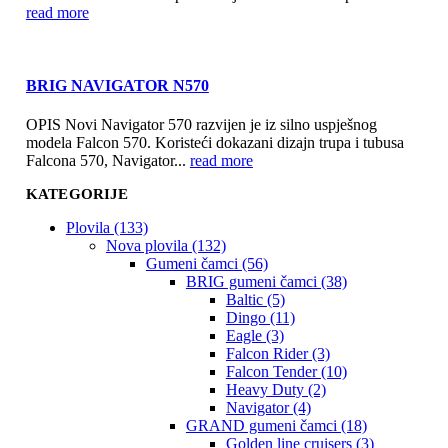
read more
BRIG NAVIGATOR N570
OPIS Novi Navigator 570 razvijen je iz silno uspješnog
modela Falcon 570. Koristeći dokazani dizajn trupa i tubusa
Falcona 570, Navigator...
read more
KATEGORIJE
Plovila (133)
Nova plovila (132)
Gumeni čamci (56)
BRIG gumeni čamci (38)
Baltic (5)
Dingo (11)
Eagle (3)
Falcon Rider (3)
Falcon Tender (10)
Heavy Duty (2)
Navigator (4)
GRAND gumeni čamci (18)
Golden line cruisers (3)