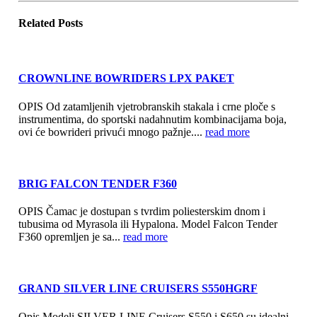
Related
Posts
CROWNLINE BOWRIDERS LPX PAKET
OPIS Od zatamljenih vjetrobranskih stakala i crne ploče s
instrumentima, do sportski nadahnutim kombinacijama boja,
ovi će bowrideri privući mnogo pažnje....
read more
BRIG FALCON TENDER F360
OPIS Čamac je dostupan s tvrdim poliesterskim dnom i
tubusima od Myrasola ili Hypalona. Model Falcon Tender
F360 opremljen je sa...
read more
GRAND SILVER LINE CRUISERS S550HGRF
Opis Modeli SILVER LINE Cruisers S550 i S650 su idealni