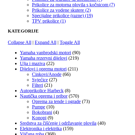
Prikolice za motorna plovila s kočnicom (7)
Prikolice za vodene skutere (2)
Specijalne prikolice (razne) (19)
TPV prikolice (1)
KATEGORIJE
Collapse All
|
Expand All
|
Toggle All
Yamaha vanbrodski motori
(90)
Yamaha rezervni dijelovi
(219)
Ulja i maziva
(22)
Dijelovi i oprema motori
(211)
Cinkovi/Anode
(66)
Svjećice
(27)
Filteri
(21)
Autoprikolice Harbeck
(8)
Nautička oprema i pribor
(570)
Oprema za tende i ograde
(73)
Pumpe
(10)
Bokobrani
(4)
Konopi
(9)
Sredstva za čišćenje i održavanje plovila
(40)
Elektronika i elektrika
(159)
Vijčana roba
(368)