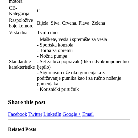
motora
CE-
C
Kategorija
Raspoložive
Bijela, Siva, Crvena, Plava, Zelena
boje komore
Vrsta dna
Tvrdo dno
- Maškete, vesla i spremište za vesla
- Sportska konzola
- Torba za opremu
- Nožna pumpa
Standardne
- Set za brzi popravak (flika i dvokomponentno
karakteristike
ljepilo)
- Sigurnosno uže oko gumenjaka za
podržavanje putnika kao i za ručno nošenje
gumenjaka
- Korisnički priručnik
Share this post
Facebook
Twitter
LinkedIn
Google +
Email
Related
Posts