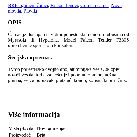
BRIG gumeni čamci
,
Falcon Tender
,
Gumeni čamci
,
Nova
plovila
,
Plovila
OPIS
Čamac je dostupan s tvrdim poliesterskim dnom i tubusima od
Myrasola ili Hypalona. Model Falcon Tender F330S
opremljen je sportskom konzolom.
Serijska oprema :
Tvrdo poliestersko dvojno dno, aluminijska vesla, sklopivi
nosači vesala, torba za nošenje i pohranu opreme, nožna
pumpa, set za popravak, plutajući konop, korisnički priručnik.
Više informacija
Vrsta plovila
Novi gumenjaci
Proizvođač
Brig