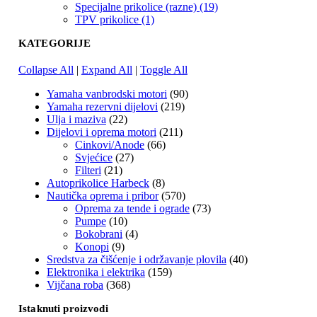
Specijalne prikolice (razne) (19)
TPV prikolice (1)
KATEGORIJE
Collapse All
|
Expand All
|
Toggle All
Yamaha vanbrodski motori
(90)
Yamaha rezervni dijelovi
(219)
Ulja i maziva
(22)
Dijelovi i oprema motori
(211)
Cinkovi/Anode
(66)
Svjećice
(27)
Filteri
(21)
Autoprikolice Harbeck
(8)
Nautička oprema i pribor
(570)
Oprema za tende i ograde
(73)
Pumpe
(10)
Bokobrani
(4)
Konopi
(9)
Sredstva za čišćenje i održavanje plovila
(40)
Elektronika i elektrika
(159)
Vijčana roba
(368)
Istaknuti proizvodi