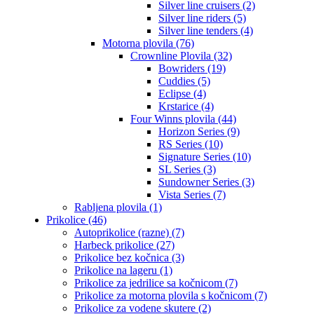
Silver line cruisers (2)
Silver line riders (5)
Silver line tenders (4)
Motorna plovila (76)
Crownline Plovila (32)
Bowriders (19)
Cuddies (5)
Eclipse (4)
Krstarice (4)
Four Winns plovila (44)
Horizon Series (9)
RS Series (10)
Signature Series (10)
SL Series (3)
Sundowner Series (3)
Vista Series (7)
Rabljena plovila (1)
Prikolice (46)
Autoprikolice (razne) (7)
Harbeck prikolice (27)
Prikolice bez kočnica (3)
Prikolice na lageru (1)
Prikolice za jedrilice sa kočnicom (7)
Prikolice za motorna plovila s kočnicom (7)
Prikolice za vodene skutere (2)