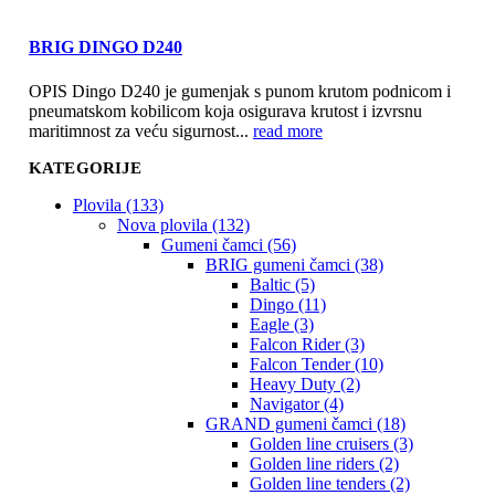
BRIG DINGO D240
OPIS Dingo D240 je gumenjak s punom krutom podnicom i
pneumatskom kobilicom koja osigurava krutost i izvrsnu
maritimnost za veću sigurnost...
read more
KATEGORIJE
Plovila (133)
Nova plovila (132)
Gumeni čamci (56)
BRIG gumeni čamci (38)
Baltic (5)
Dingo (11)
Eagle (3)
Falcon Rider (3)
Falcon Tender (10)
Heavy Duty (2)
Navigator (4)
GRAND gumeni čamci (18)
Golden line cruisers (3)
Golden line riders (2)
Golden line tenders (2)