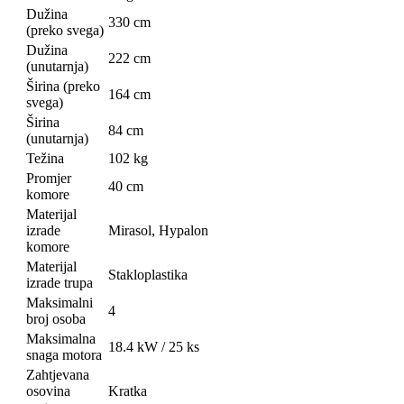
Dužina
330 cm
(preko svega)
Dužina
222 cm
(unutarnja)
Širina (preko
164 cm
svega)
Širina
84 cm
(unutarnja)
Težina
102 kg
Promjer
40 cm
komore
Materijal
izrade
Mirasol, Hypalon
komore
Materijal
Stakloplastika
izrade trupa
Maksimalni
4
broj osoba
Maksimalna
18.4 kW / 25 ks
snaga motora
Zahtjevana
osovina
Kratka