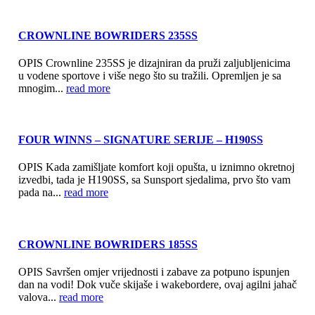
CROWNLINE BOWRIDERS 235SS
OPIS Crownline 235SS je dizajniran da pruži zaljubljenicima
u vodene sportove i više nego što su tražili. Opremljen je sa
mnogim...
read more
FOUR WINNS – SIGNATURE SERIJE – H190SS
OPIS Kada zamišljate komfort koji opušta, u iznimno okretnoj
izvedbi, tada je H190SS, sa Sunsport sjedalima, prvo što vam
pada na...
read more
CROWNLINE BOWRIDERS 185SS
OPIS Savršen omjer vrijednosti i zabave za potpuno ispunjen
dan na vodi! Dok vuče skijaše i wakebordere, ovaj agilni jahač
valova...
read more