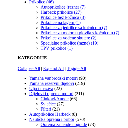
Prikolice (46)
Autoprikolice (razne) (7)
Harbeck prikolice (27)
Prikolice bez kočnica (3)
Prikolice na lageru (1)
Prikolice za jedrilice sa kočnicom (7)
Prikolice za motorna plovila s kočnicom (7)
Prikolice za vodene skutere (2)
Specijalne prikolice (razne) (19)
TPV prikolice (1)
KATEGORIJE
Collapse All
|
Expand All
|
Toggle All
Yamaha vanbrodski motori
(90)
Yamaha rezervni dijelovi
(219)
Ulja i maziva
(22)
Dijelovi i oprema motori
(211)
Cinkovi/Anode
(66)
Svjećice
(27)
Filteri
(21)
Autoprikolice Harbeck
(8)
Nautička oprema i pribor
(570)
Oprema za tende i ograde
(73)