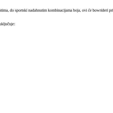
entima, do sportski nadahnutim kombinacijama boja, ovi će bowrideri p
ključuje: