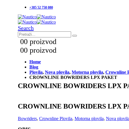
+385 52 758 080
Search
0
0 proizvod
0
0 proizvod
Home
Blog
Plovila
,
Nova plovila
,
Motorna plovila
,
Crownline P
CROWNLINE BOWRIDERS LPX PAKET
CROWNLINE BOWRIDERS LPX P
CROWNLINE BOWRIDERS LPX P
Bowriders
,
Crownline Plovila
,
Motorna plovila
,
Nova plovil