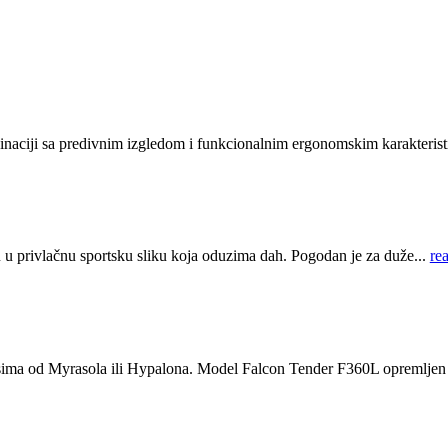
aciji sa predivnim izgledom i funkcionalnim ergonomskim karakteristik
 privlačnu sportsku sliku koja oduzima dah. Pogodan je za duže...
re
sima od Myrasola ili Hypalona. Model Falcon Tender F360L opremljen j