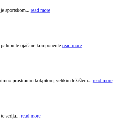
je sportskom...
read more
u palubu te ojačane komponente
read more
nimno prostranim kokpitom, velikim ležištem...
read more
e serija...
read more