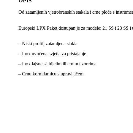
OPIS
Od zatamljenih vjetrobranskih stakala i crne ploče s instrum
Europski LPX Paket dostupan je za modele: 21 SS i 23 SS i u
– Niski profil, zatamljena stakla
– Inox uvučena svjetla za pristajanje
– Inox lajsne sa bijelim ili crnim uzorcima
– Crnu kormilarnicu s upravljačem