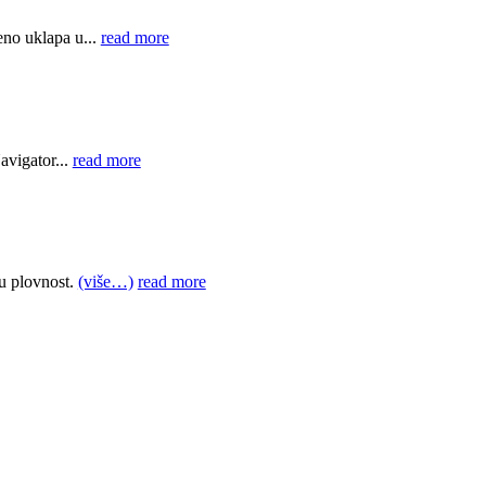
eno uklapa u...
read more
avigator...
read more
u plovnost.
(više…)
read more