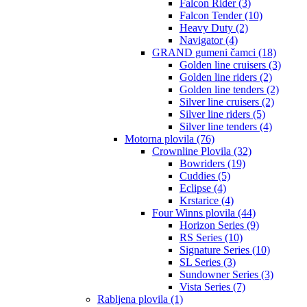
Falcon Rider (3)
Falcon Tender (10)
Heavy Duty (2)
Navigator (4)
GRAND gumeni čamci (18)
Golden line cruisers (3)
Golden line riders (2)
Golden line tenders (2)
Silver line cruisers (2)
Silver line riders (5)
Silver line tenders (4)
Motorna plovila (76)
Crownline Plovila (32)
Bowriders (19)
Cuddies (5)
Eclipse (4)
Krstarice (4)
Four Winns plovila (44)
Horizon Series (9)
RS Series (10)
Signature Series (10)
SL Series (3)
Sundowner Series (3)
Vista Series (7)
Rabljena plovila (1)