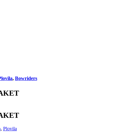
lovila
,
Bowriders
AKET
AKET
a
,
Plovila