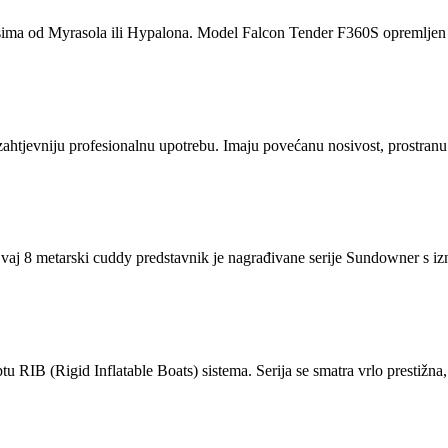
sima od Myrasola ili Hypalona. Model Falcon Tender F360S opremljen 
tjevniju profesionalnu upotrebu. Imaju povećanu nosivost, prostran
Ovaj 8 metarski cuddy predstavnik je nagrađivane serije Sundowner s iz
IB (Rigid Inflatable Boats) sistema. Serija se smatra vrlo prestižna, t