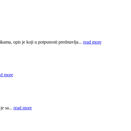
ama, opis je koji u potpunosti predstavlja...
read more
ad more
e sa...
read more