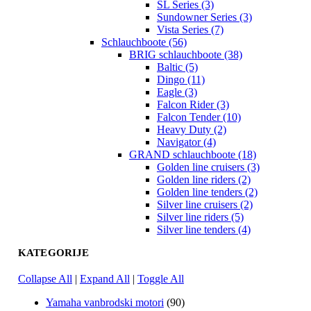
SL Series (3)
Sundowner Series (3)
Vista Series (7)
Schlauchboote (56)
BRIG schlauchboote (38)
Baltic (5)
Dingo (11)
Eagle (3)
Falcon Rider (3)
Falcon Tender (10)
Heavy Duty (2)
Navigator (4)
GRAND schlauchboote (18)
Golden line cruisers (3)
Golden line riders (2)
Golden line tenders (2)
Silver line cruisers (2)
Silver line riders (5)
Silver line tenders (4)
KATEGORIJE
Collapse All
|
Expand All
|
Toggle All
Yamaha vanbrodski motori
(90)