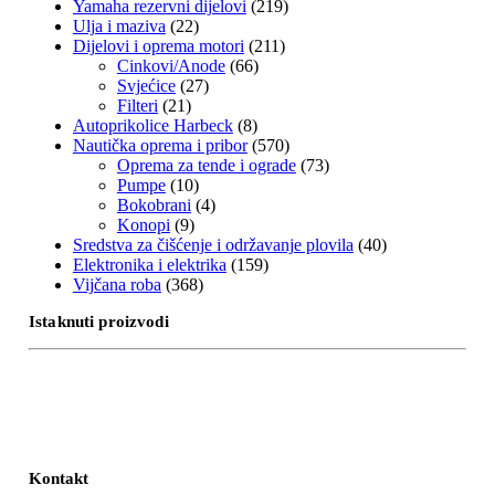
Yamaha rezervni dijelovi
(219)
Ulja i maziva
(22)
Dijelovi i oprema motori
(211)
Cinkovi/Anode
(66)
Svjećice
(27)
Filteri
(21)
Autoprikolice Harbeck
(8)
Nautička oprema i pribor
(570)
Oprema za tende i ograde
(73)
Pumpe
(10)
Bokobrani
(4)
Konopi
(9)
Sredstva za čišćenje i održavanje plovila
(40)
Elektronika i elektrika
(159)
Vijčana roba
(368)
Istaknuti proizvodi
Kontakt